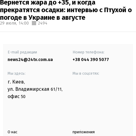
Вернется жара до +35, и когда
прекратятся осадки: интервью с Птухой о
погоде в Украине в августе
29 июля,
14:00
2494
E-mail редакции
Номер телефона:
news24@24tv.com.ua
+38 044 390 5077
Мы здесь:
Мы в соцсетях:
г. Киев
,
ул. Владимирская
61/11,
офис
50
О нас
приложения