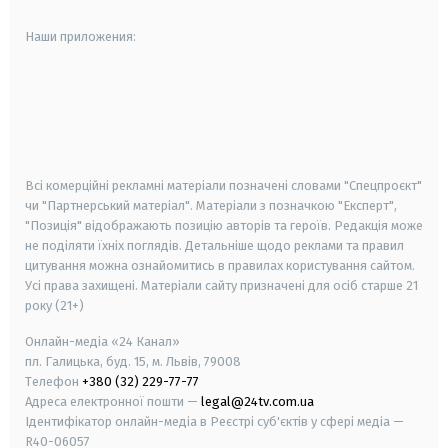
Наши приложения:
android
apple
smart tv
samsung smart tv
Всі комерційні рекламні матеріали позначені словами "Спецпроєкт"
чи "Партнерський матеріал". Матеріали з позначкою "Експерт",
"Позиція" відображають позицію авторів та героїв. Редакція може
не поділяти їхніх поглядів. Детальніше щодо реклами та правил
цитування можна ознайомитись в правилах користування сайтом.
Усі права захищені.
Матеріали сайту призначені для осіб старше
21
року (21+)
Онлайн-медіа «24 Канал»
пл. Галицька, буд. 15, м. Львів, 79008
Телефон
+380 (32) 229-77-77
Адреса електронної пошти —
legal@24tv.com.ua
Ідентифікатор онлайн-медіа в Реєстрі суб'єктів у сфері медіа —
R40-06057