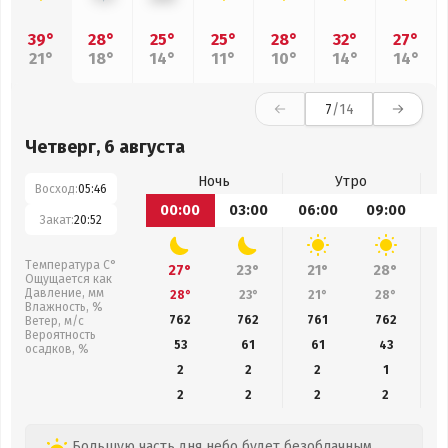
39°
28°
25°
25°
28°
32°
27°
21°
18°
14°
11°
10°
14°
14°
7
/14
Четверг, 6 августа
Ночь
Утро
Восход:
05:46
00:00
03:00
06:00
09:00
1
Закат:
20:52
Температура С°
27°
23°
21°
28°
Ощущается как
Давление, мм
28°
23°
21°
28°
Влажность, %
762
762
761
762
Ветер, м/с
Вероятность
53
61
61
43
осадков, %
2
2
2
1
2
2
2
2
Большую часть дня небо будет безоблачным,