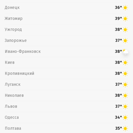
Донецк
36°
Житомир
39°
Ужгород
38°
Запорожье
37°
Ивано-Франковск
38°
Киев
38°
Кропивницкий
38°
Луганск
37°
Николаев
38°
Львов
37°
Одесса
34°
Полтава
35°