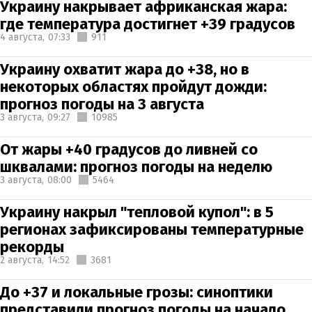
Украину накрывает африканская жара:
где температура достигнет +39 градусов
4 августа,
07:33
911
Украину охватит жара до +38, но в
некоторых областях пройдут дожди:
прогноз погоды на 3 августа
3 августа,
09:27
10985
От жары +40 градусов до ливней со
шквалами: прогноз погоды на неделю
3 августа,
08:00
5464
Украину накрыл "тепловой купол": в 5
регионах зафиксированы температурные
рекорды
2 августа,
14:52
3681
До +37 и локальные грозы: синоптики
представили прогноз погоды на начало