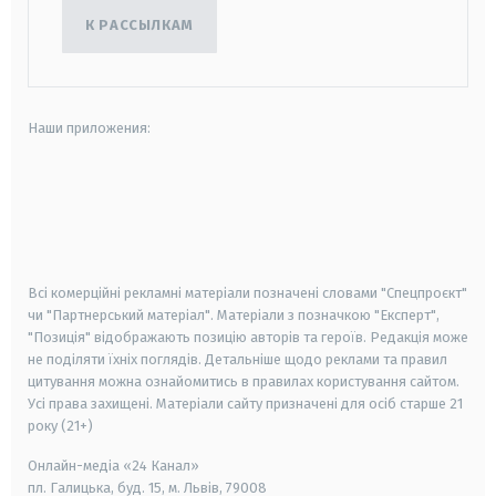
К РАССЫЛКАМ
Наши приложения:
android
apple
smart tv
samsung smart tv
Всі комерційні рекламні матеріали позначені словами "Спецпроєкт"
чи "Партнерський матеріал". Матеріали з позначкою "Експерт",
"Позиція" відображають позицію авторів та героїв. Редакція може
не поділяти їхніх поглядів. Детальніше щодо реклами та правил
цитування можна ознайомитись в правилах користування сайтом.
Усі права захищені.
Матеріали сайту призначені для осіб старше
21
року (21+)
Онлайн-медіа «24 Канал»
пл. Галицька, буд. 15, м. Львів, 79008