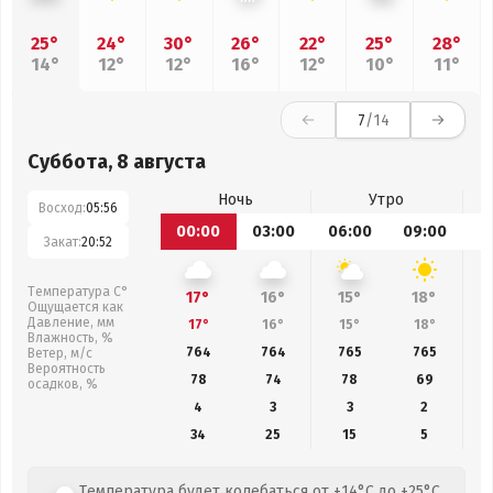
25°
24°
30°
26°
22°
25°
28°
14°
12°
12°
16°
12°
10°
11°
7
/14
Суббота, 8 августа
Ночь
Утро
Восход:
05:56
00:00
03:00
06:00
09:00
1
Закат:
20:52
Температура С°
17°
16°
15°
18°
Ощущается как
Давление, мм
17°
16°
15°
18°
Влажность, %
764
764
765
765
Ветер, м/с
Вероятность
78
74
78
69
осадков, %
4
3
3
2
34
25
15
5
Температура будет колебаться от +14°C до +25°C,