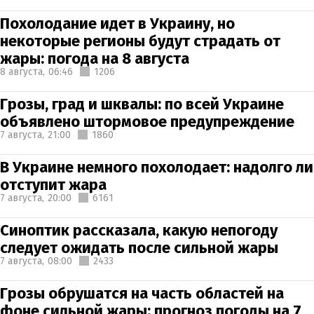
Похолодание идет в Украину, но
некоторые регионы будут страдать от
жары: погода на 8 августа
8 августа,
06:46
1206
Грозы, град и шквалы: по всей Украине
объявлено штормовое предупреждение
7 августа,
21:00
1860
В Украине немного похолодает: надолго ли
отступит жара
7 августа,
20:00
6161
Синоптик рассказала, какую непогоду
следует ожидать после сильной жары
7 августа,
08:00
2433
Грозы обрушатся на часть областей на
фоне сильной жары: прогноз погоды на 7