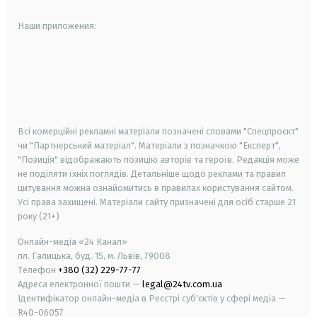
Наши приложения:
android
apple
smart tv
samsung smart tv
Всі комерційні рекламні матеріали позначені словами "Спецпроєкт"
чи "Партнерський матеріал". Матеріали з позначкою "Експерт",
"Позиція" відображають позицію авторів та героїв. Редакція може
не поділяти їхніх поглядів. Детальніше щодо реклами та правил
цитування можна ознайомитись в правилах користування сайтом.
Усі права захищені.
Матеріали сайту призначені для осіб старше
21
року (21+)
Онлайн-медіа «24 Канал»
пл. Галицька, буд. 15, м. Львів, 79008
Телефон
+380 (32) 229-77-77
Адреса електронної пошти —
legal@24tv.com.ua
Ідентифікатор онлайн-медіа в Реєстрі суб'єктів у сфері медіа —
R40-06057