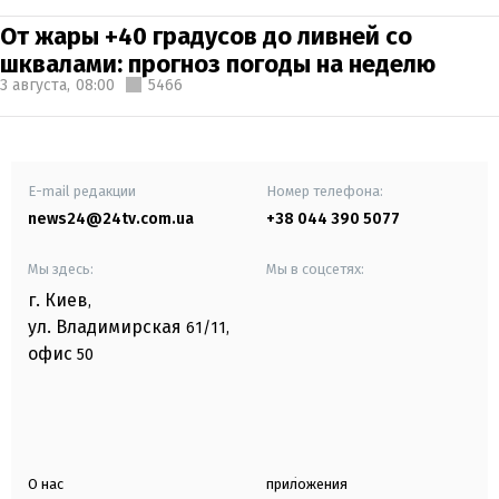
От жары +40 градусов до ливней со
шквалами: прогноз погоды на неделю
3 августа,
08:00
5466
E-mail редакции
Номер телефона:
news24@24tv.com.ua
+38 044 390 5077
Мы здесь:
Мы в соцсетях:
г. Киев
,
ул. Владимирская
61/11,
офис
50
О нас
приложения