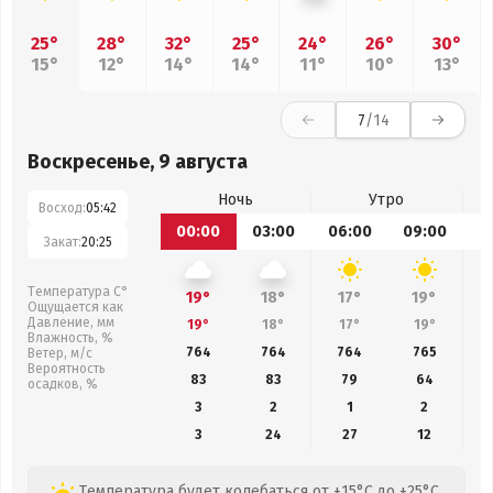
25°
28°
32°
25°
24°
26°
30°
15°
12°
14°
14°
11°
10°
13°
7
/14
Воскресенье, 9 августа
Ночь
Утро
Восход:
05:42
00:00
03:00
06:00
09:00
1
Закат:
20:25
Температура С°
19°
18°
17°
19°
Ощущается как
Давление, мм
19°
18°
17°
19°
Влажность, %
764
764
764
765
Ветер, м/с
Вероятность
83
83
79
64
осадков, %
3
2
1
2
3
24
27
12
Температура будет колебаться от +15°C до +25°C,