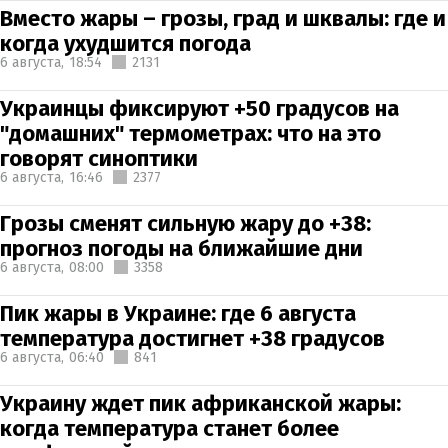
Вместо жары – грозы, град и шквалы: где и
когда ухудшится погода
6 августа,
18:54
2131
Украинцы фиксируют +50 градусов на
"домашних" термометрах: что на это
говорят синоптики
6 августа,
16:46
2377
Грозы сменят сильную жару до +38:
прогноз погоды на ближайшие дни
6 августа,
08:00
3358
Пик жары в Украине: где 6 августа
температура достигнет +38 градусов
6 августа,
06:40
841
Украину ждет пик африканской жары:
когда температура станет более