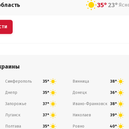
35°
23°
область
Ясн
СТИ
краины
Симферополь
Винница
35°
38°
Днепр
Донецк
35°
36°
Запорожье
Ивано-Франковск
37°
38°
Луганск
Николаев
37°
39°
Полтава
Ровно
35°
40°