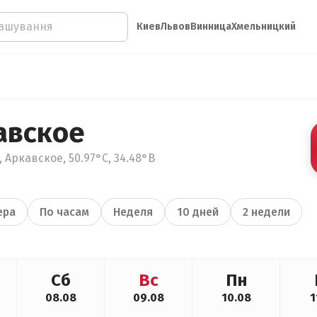
Киев
Львов
Винница
Хмельницкий
авское
 Аркавское, 50.97°С, 34.48°В
ера
По часам
Неделя
10 дней
2 недели
Сб
Вс
Пн
08.08
09.08
10.08
1