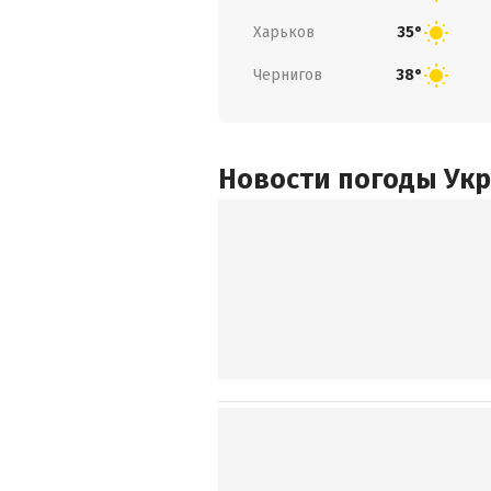
Харьков
35°
Чернигов
38°
Новости погоды Ук