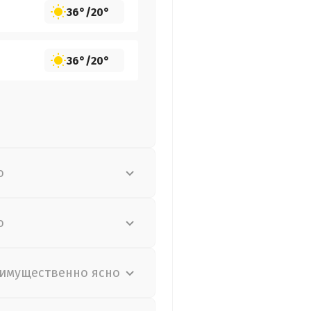
36°
/
20°
36°
/
20°
о
о
имущественно ясно