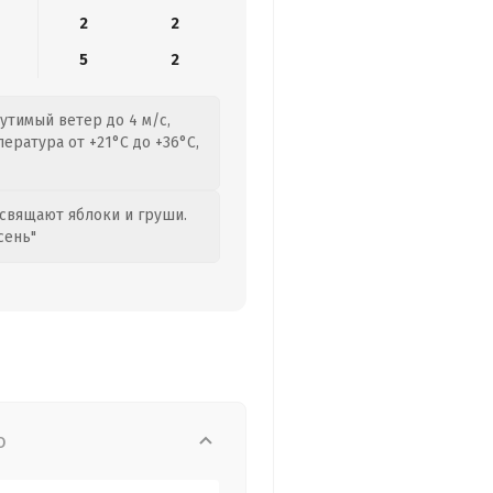
2
2
5
2
утимый ветер до 4 м/с,
ература от +21°C до +36°C,
свящают яблоки и груши.
сень"
о