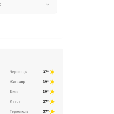
о
Черновцы
37°
Житомир
39°
Киев
39°
Львов
37°
Тернополь
37°