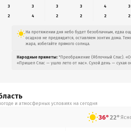
3
3
3
3
4
3
2
4
2
2
2
2
На протяжении дня небо будет безоблачным, едва ощ
осадков не предвидится, оставляем зонтик дома. Темп
жара, избегайте прямого солнца.
Народные приметы:
"Преображение (Яблочный Спас). «О
«Пришел Спас — ушло лето от нас». Сухой день — сухая о
бласть
огоде и атмосферных условиях на сегодня
36°
22°
Ясн