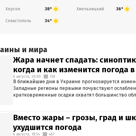
Херсон
Хмельницкий
38°
36°
Севастополь
34°
раины и мира
Жара начнет спадать: синоптик
когда и как изменится погода 
6 августа,
20:00
138
В ближайшие дни в Украине прогнозируется измен
Западные регионы первыми почувствуют ослаблен
кратковременные осадки охватят большинство обл
Вместо жары – грозы, град и шк
ухудшится погода
6 августа,
18:54
467