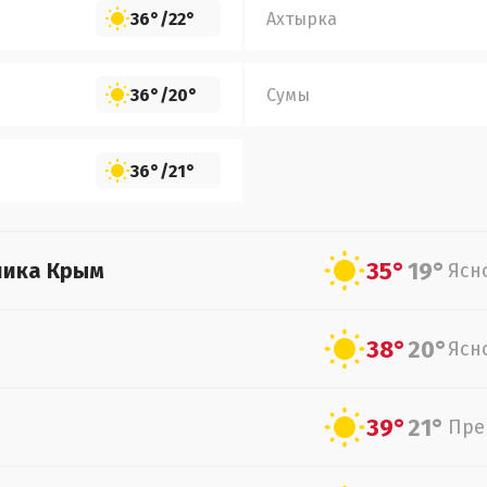
36°
/
22°
Ахтырка
36°
/
20°
Сумы
36°
/
21°
35°
19°
лика Крым
Ясн
38°
20°
Ясн
39°
21°
Пре