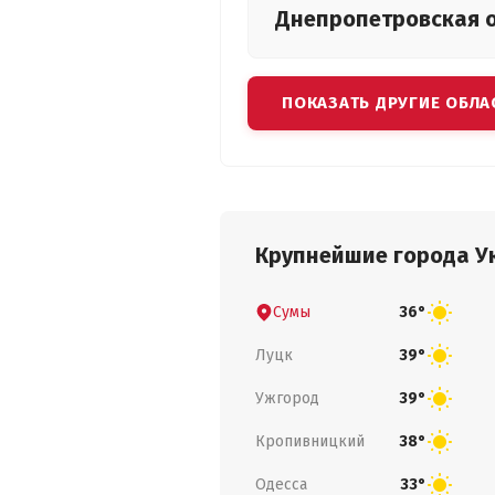
Днепропетровская
ПОКАЗАТЬ ДРУГИЕ ОБЛА
Крупнейшие города У
Сумы
36°
Луцк
39°
Ужгород
39°
Кропивницкий
38°
Одесса
33°