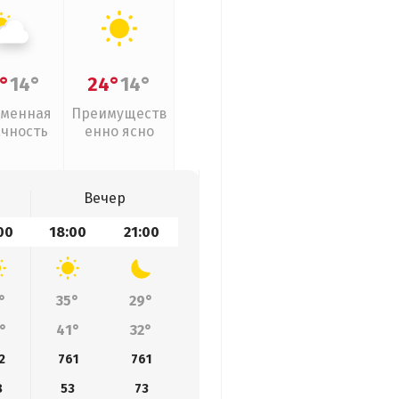
°
14°
24°
14°
менная
Преимуществ
ачность
енно ясно
Вечер
00
18:00
21:00
°
35°
29°
°
41°
32°
2
761
761
8
53
73