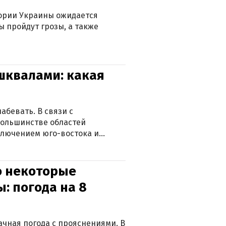
тории Украины ожидается
ы пройдут грозы, а также
 шквалами: какая
абевать. В связи с
большинстве областей
ключением юго-востока и
о некоторые
: погода на 8
лачная погода с прояснениями. В