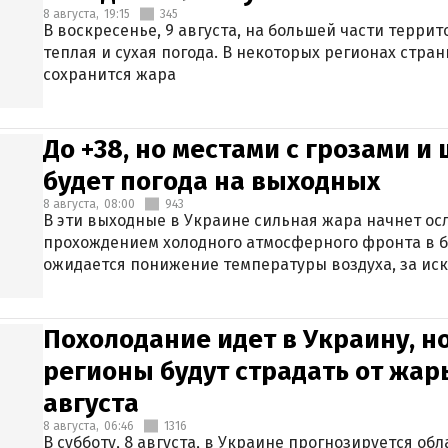
8 августа,
19:15
345
В воскресенье, 9 августа, на большей части терри
теплая и сухая погода. В некоторых регионах стран
сохранится жара
До +38, но местами с грозами и
будет погода на выходных
8 августа,
08:00
943
В эти выходные в Украине сильная жара начнет осл
прохождением холодного атмосферного фронта в 
ожидается понижение температуры воздуха, за ис
Крыма.
Похолодание идет в Украину, н
регионы будут страдать от жары
августа
8 августа,
06:46
1316
В субботу, 8 августа, в Украине прогнозируется об