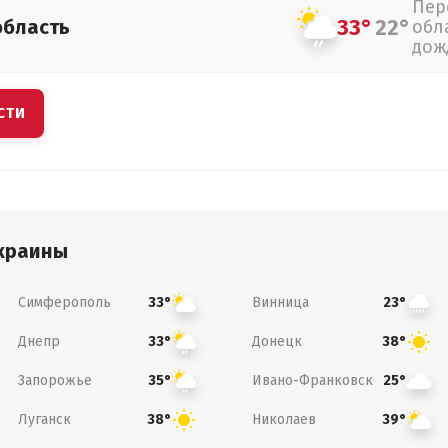
Пер
33°
22°
область
обл
дож
СТИ
краины
Симферополь
Винница
33°
23°
Днепр
Донецк
33°
38°
Запорожье
Ивано-Франковск
35°
25°
Луганск
Николаев
38°
39°