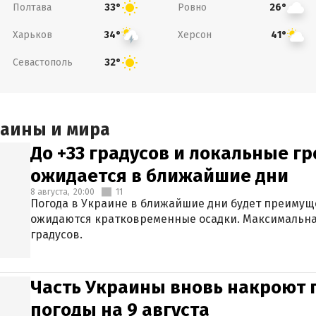
Полтава
Ровно
33°
26°
Харьков
Херсон
34°
41°
Севастополь
32°
раины и мира
До +33 градусов и локальные гр
ожидается в ближайшие дни
8 августа,
20:00
11
Погода в Украине в ближайшие дни будет преимуще
ожидаются кратковременные осадки. Максимальная
градусов.
Часть Украины вновь накроют 
погоды на 9 августа