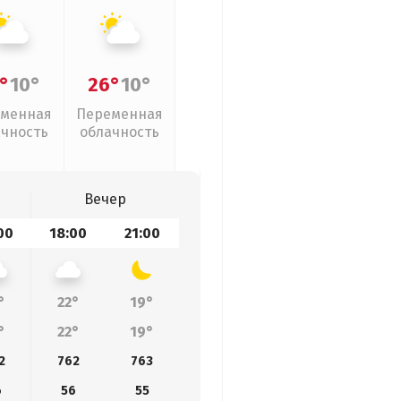
°
10°
26°
10°
менная
Переменная
ачность
облачность
Вечер
00
18:00
21:00
°
22°
19°
°
22°
19°
2
762
763
6
56
55