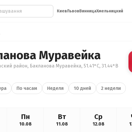
Киев
Львов
Винница
Хмельницкий
а
ланова Муравейка
ский район, Бакланова Муравейка, 51.41°С, 31.44°В
ера
По часам
Неделя
10 дней
2 недели
Пн
Вт
Ср
10.08
11.08
12.08
1