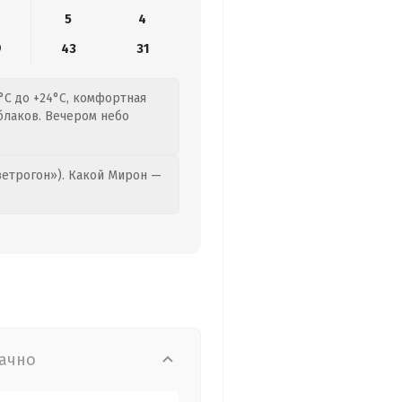
5
4
9
43
31
5°C до +24°C, комфортная
блаков. Вечером небо
етрогон»). Какой Мирон —
ачно