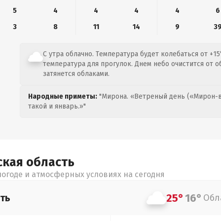
5
4
4
4
4
6
3
8
11
14
9
3
С утра облачно. Температура будет колебаться от +1
температура для прогулок. Днем небо очистится от о
затянется облаками.
Народные приметы:
"Мирона. «Ветреный день («Мирон-в
такой и январь.»"
ская
область
огоде и атмосферных условиях на сегодня
25°
16°
ть
Обл