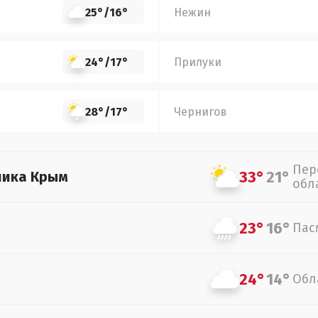
25°
/
16°
Нежин
24°
/
17°
Прилуки
28°
/
17°
Чернигов
Пер
33°
21°
лика Крым
обл
23°
16°
Пас
24°
14°
Обл