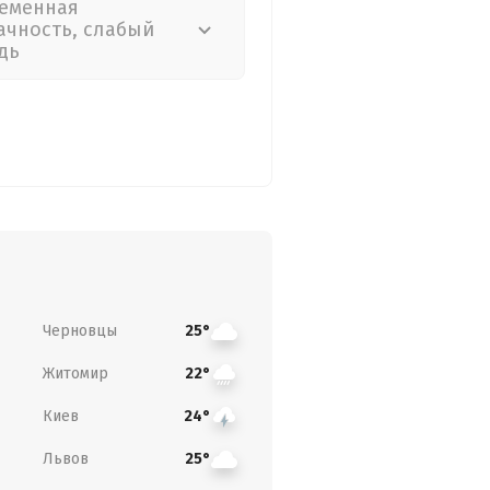
еменная
ачность, слабый
дь
Черновцы
25°
Житомир
22°
Киев
24°
Львов
25°