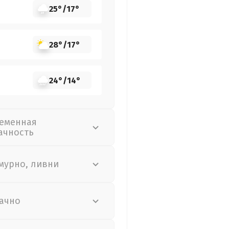
25°
/
17°
28°
/
17°
24°
/
14°
еменная
ачность
мурно, ливни
ачно