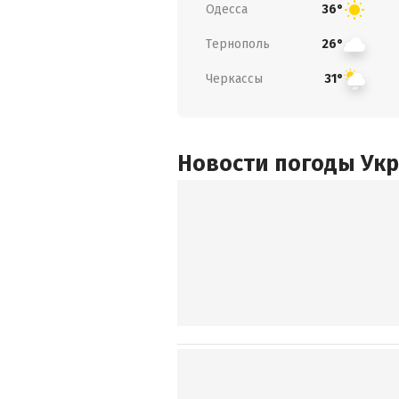
Одесса
36°
Тернополь
26°
Черкассы
31°
Новости погоды Ук