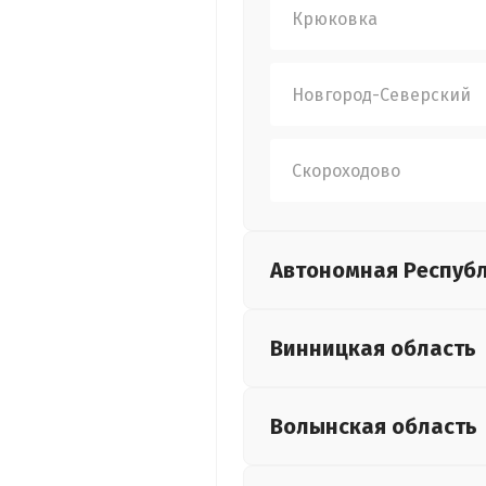
Крюковка
Новгород-Северский
Скороходово
Автономная Респуб
Винницкая
область
Волынская
область