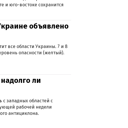
ге и юго-востоке сохранится
 Украине объявлено
ит все области Украины. 7 и 8
 уровень опасности (желтый).
 надолго ли
 с западных областей с
дующей рабочей недели
ого антициклона.