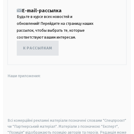
E-mail-рассылка
Будьте в курсе всех новостей и
обновлений! Перейдите на страницу наших
рассылок, чтобы выбрать те, которые
соответствуют вашим интересам.
К РАССЫЛКАМ
Наши приложения:
android
apple
smart tv
samsung smart tv
Всі комерційні рекламні матеріали позначені словами "Спецпроєкт"
чи "Партнерський матеріал". Матеріали з позначкою "Експерт",
"Позиція" відображають позицію авторів та героїв. Редакція може