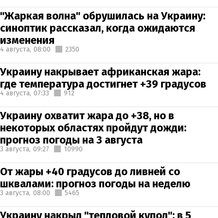
"Жаркая волна" обрушилась на Украину:
синоптик рассказал, когда ожидаются
изменения
4 августа,
08:00
2350
Украину накрывает африканская жара:
где температура достигнет +39 градусов
4 августа,
07:33
912
Украину охватит жара до +38, но в
некоторых областях пройдут дожди:
прогноз погоды на 3 августа
3 августа,
09:27
10990
От жары +40 градусов до ливней со
шквалами: прогноз погоды на неделю
3 августа,
08:00
5465
Украину накрыл "тепловой купол": в 5