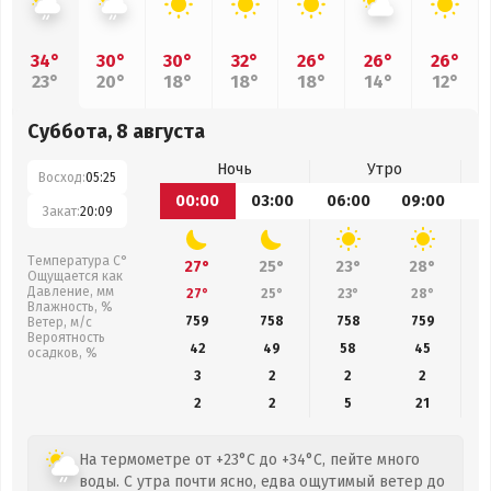
34°
30°
30°
32°
26°
26°
26°
23°
20°
18°
18°
18°
14°
12°
Суббота, 8 августа
Ночь
Утро
Восход:
05:25
00:00
03:00
06:00
09:00
1
Закат:
20:09
Температура С°
27°
25°
23°
28°
Ощущается как
Давление, мм
27°
25°
23°
28°
Влажность, %
759
758
758
759
Ветер, м/с
Вероятность
42
49
58
45
осадков, %
3
2
2
2
2
2
5
21
На термометре от +23°C до +34°C, пейте много
воды. С утра почти ясно, едва ощутимый ветер до