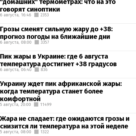
"домашних" термометрах: что на это
говорят синоптики
6 августа,
16:46
2353
Грозы сменят сильную жару до +38:
прогноз погоды на ближайшие дни
6 августа,
08:00
3357
Пик жары в Украине: где 6 августа
температура достигнет +38 градусов
6 августа,
06:40
836
Украину ждет пик африканской жары:
когда температура станет более
комфортной
5 августа,
20:00
11499
Жара не спадает: где ожидаются грозы и
снизится ли температура на этой неделе
5 августа,
08:00
1322