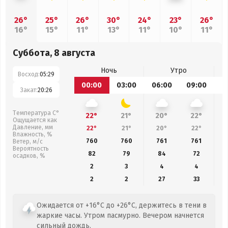
26°
25°
26°
30°
24°
23°
26°
16°
15°
11°
13°
11°
10°
11°
Суббота, 8 августа
Ночь
Утро
Восход:
05:29
00:00
03:00
06:00
09:00
1
Закат:
20:26
Температура С°
22°
21°
20°
22°
Ощущается как
Давление, мм
22°
21°
20°
22°
Влажность, %
760
760
761
761
Ветер, м/с
Вероятность
82
79
84
72
осадков, %
2
3
4
4
2
2
27
33
Ожидается от +16°C до +26°C, держитесь в тени в
жаркие часы. Утром пасмурно. Вечером начнется
сильный дождь.