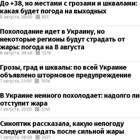
До +38, но местами с грозами и шквалами:
какая будет погода на выходных
8 августа,
08:00
831
Похолодание идет в Украину, но
некоторые регионы будут страдать от
жары: погода на 8 августа
8 августа,
06:46
1276
Грозы, град и шквалы: по всей Украине
объявлено штормовое предупреждение
7 августа,
21:00
1926
В Украине немного похолодает: надолго ли
отступит жара
7 августа,
20:00
7245
Синоптик рассказала, какую непогоду
следует ожидать после сильной жары
7 августа,
08:00
2437