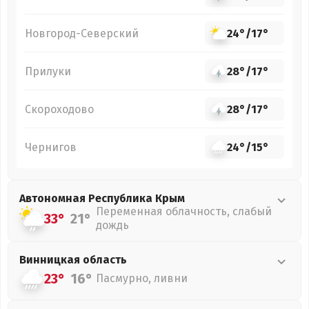
Новгород-Северский
24°
/
17°
Прилуки
28°
/
17°
Скороходово
28°
/
17°
Чернигов
24°
/
15°
Автономная Республика Крым
Переменная облачность, слабый
33°
21°
дождь
Винницкая
область
23°
16°
Пасмурно, ливни