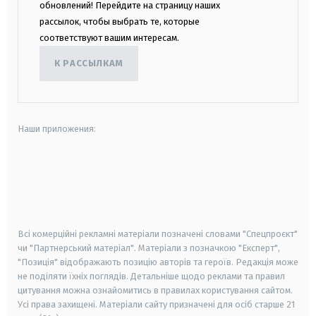
обновлений! Перейдите на страницу наших
рассылок, чтобы выбрать те, которые
соответствуют вашим интересам.
К РАССЫЛКАМ
Наши приложения:
android
apple
smart tv
samsung smart tv
Всі комерційні рекламні матеріали позначені словами "Спецпроєкт"
чи "Партнерський матеріал". Матеріали з позначкою "Експерт",
"Позиція" відображають позицію авторів та героїв. Редакція може
не поділяти їхніх поглядів. Детальніше щодо реклами та правил
цитування можна ознайомитись в правилах користування сайтом.
Усі права захищені.
Матеріали сайту призначені для осіб старше
21