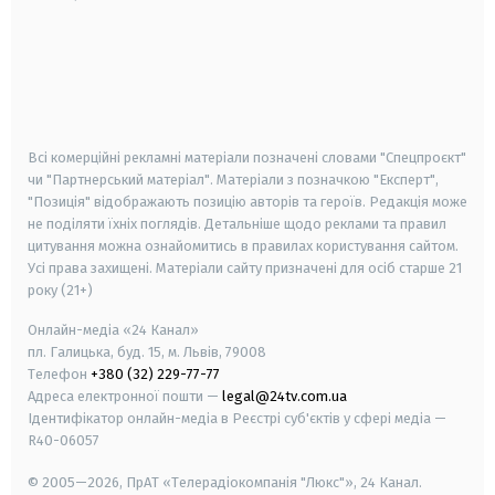
android
apple
smart tv
samsung smart tv
Всі комерційні рекламні матеріали позначені словами "Спецпроєкт"
чи "Партнерський матеріал". Матеріали з позначкою "Експерт",
"Позиція" відображають позицію авторів та героїв. Редакція може
не поділяти їхніх поглядів. Детальніше щодо реклами та правил
цитування можна ознайомитись в правилах користування сайтом.
Усі права захищені.
Матеріали сайту призначені для осіб старше
21
року (21+)
Онлайн-медіа «24 Канал»
пл. Галицька, буд. 15, м. Львів, 79008
Телефон
+380 (32) 229-77-77
Адреса електронної пошти —
legal@24tv.com.ua
Ідентифікатор онлайн-медіа в Реєстрі суб'єктів у сфері медіа —
R40-06057
© 2005—2026,
ПрАТ «Телерадіокомпанія "Люкс"», 24 Канал.