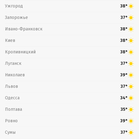
Ужгород
38°
Запорожье
37°
Ивано-Франковск
38°
Киев
38°
Кропивницкий
38°
Луганск
37°
Николаев
39°
Львов
37°
Одесса
34°
Полтава
35°
Ровно
39°
Сумы
37°