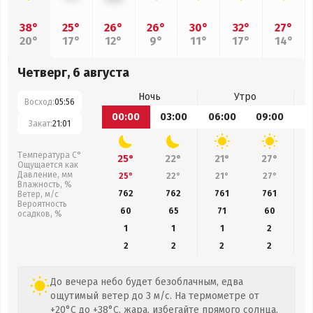
38°
25°
26°
26°
30°
32°
27°
20°
17°
12°
9°
11°
17°
14°
Четверг, 6 августа
Ночь
Утро
Восход:
05:56
00:00
03:00
06:00
09:00
1
Закат:
21:01
Температура С°
25°
22°
21°
27°
Ощущается как
Давление, мм
25°
22°
21°
27°
Влажность, %
762
762
761
761
Ветер, м/с
Вероятность
60
65
71
60
осадков, %
1
1
1
2
2
2
2
2
До вечера небо будет безоблачным, едва
ощутимый ветер до 3 м/с. На термометре от
+20°C до +38°C, жара, избегайте прямого солнца.