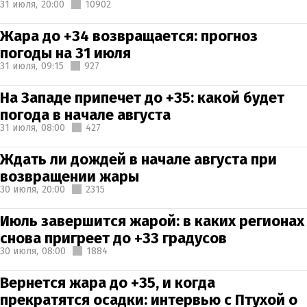
31 июля,
20:00
10902
Жара до +34 возвращается: прогноз
погоды на 31 июля
31 июля,
09:15
927
На Западе припечет до +35: какой будет
погода в начале августа
31 июля,
08:00
427
Ждать ли дождей в начале августа при
возвращении жары
30 июля,
20:00
2315
Июль завершится жарой: в каких регионах
снова пригреет до +33 градусов
30 июля,
08:00
1884
Вернется жара до +35, и когда
прекратятся осадки: интервью с Птухой о