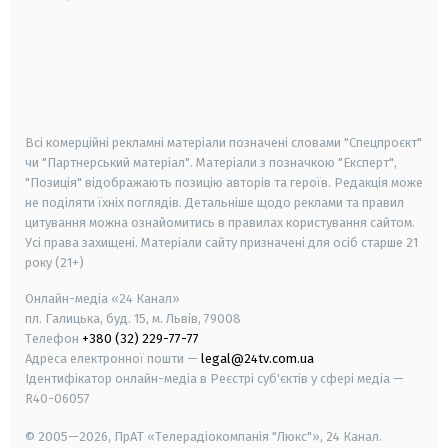
android
apple
smart tv
samsung smart tv
Всі комерційні рекламні матеріали позначені словами "Спецпроєкт"
чи "Партнерський матеріал". Матеріали з позначкою "Експерт",
"Позиція" відображають позицію авторів та героїв. Редакція може
не поділяти їхніх поглядів. Детальніше щодо реклами та правил
цитування можна ознайомитись в правилах користування сайтом.
Усі права захищені.
Матеріали сайту призначені для осіб старше
21
року (21+)
Онлайн-медіа «24 Канал»
пл. Галицька, буд. 15, м. Львів, 79008
Телефон
+380 (32) 229-77-77
Адреса електронної пошти —
legal@24tv.com.ua
Ідентифікатор онлайн-медіа в Реєстрі суб'єктів у сфері медіа —
R40-06057
© 2005—2026,
ПрАТ «Телерадіокомпанія "Люкс"», 24 Канал.