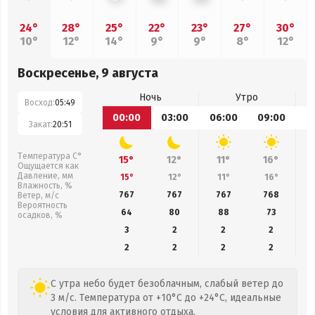
24°
28°
25°
22°
23°
27°
30°
10°
12°
14°
9°
9°
8°
12°
Воскресенье, 9 августа
Ночь
Утро
Восход:
05:49
00:00
03:00
06:00
09:00
1
Закат:
20:51
Температура С°
15°
12°
11°
16°
Ощущается как
Давление, мм
15°
12°
11°
16°
Влажность, %
767
767
767
768
Ветер, м/с
Вероятность
64
80
88
73
осадков, %
3
2
2
2
2
2
2
2
С утра небо будет безоблачным, слабый ветер до
3 м/с. Температура от +10°C до +24°C, идеальные
условия для активного отдыха.