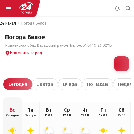
24 Канал
Погода Белое
Погода Белое
Ровненская обл., Варашский район, Белое, 51.64°С, 26.02°В
Изменить город
Сегодня
Завтра
Вчера
По часам
Недел
Вс
Пн
Вт
Ср
Чт
Пт
Сб
Сегодня
Завтра
11.08
12.08
13.08
14.08
15.08