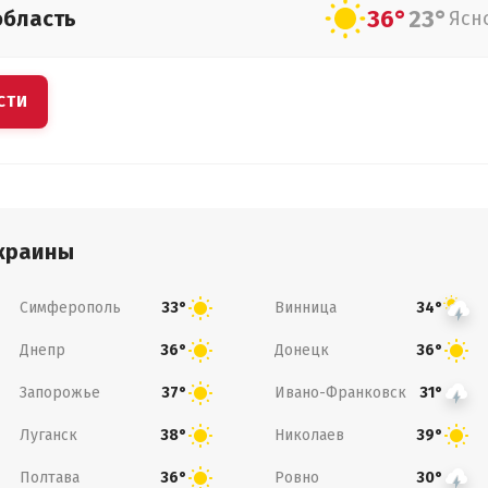
36°
23°
область
Ясн
СТИ
краины
Симферополь
Винница
33°
34°
Днепр
Донецк
36°
36°
Запорожье
Ивано-Франковск
37°
31°
Луганск
Николаев
38°
39°
Полтава
Ровно
36°
30°