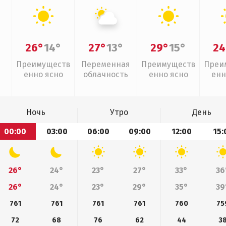
26°
14°
27°
13°
29°
15°
24
Преимуществ
Переменная
Преимуществ
Преи
енно ясно
облачность
енно ясно
енн
Ночь
Утро
День
00:00
03:00
06:00
09:00
12:00
15:
26°
24°
23°
27°
33°
36
26°
24°
23°
29°
35°
39
761
761
761
761
760
75
72
68
76
62
44
3