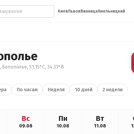
Киев
Львов
Винница
Хмельницкий
ополье
 Белополье, 51.15°С, 34.31°В
ера
По часам
Неделя
10 дней
2 недели
Вс
Пн
Вт
09.08
10.08
11.08
1