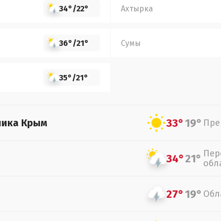
34°
/
22°
Ахтырка
36°
/
21°
Сумы
35°
/
21°
33°
19°
лика Крым
Пре
Пер
34°
21°
обл
27°
19°
Обл