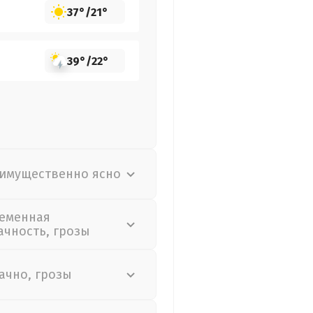
37°
/
21°
39°
/
22°
имущественно ясно
еменная
ачность, грозы
ачно, грозы