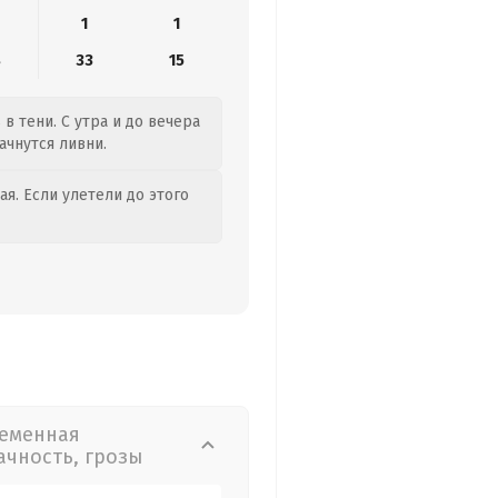
1
1
8
33
15
в тени. С утра и до вечера
ачнутся ливни.
я. Если улетели до этого
еменная
ачность, грозы