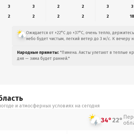
3
3
2
2
3
3
2
2
2
2
2
1
Ожидается от +22°C до +37°C, очень тепло, держитесь 
небо будет чистым, легкий ветер до 3 м/с. К вечеру н
Народные приметы:
"Пимена. Аисты улетают в теплые кра
дня — зима будет ранней."
бласть
огоде и атмосферных условиях на сегодня
Пер
34°
22°
обл