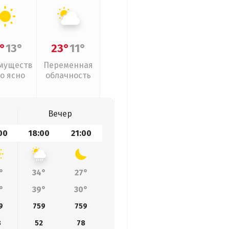
°
13°
23°
11°
муществ
Переменная
о ясно
облачность
Вечер
00
18:00
21:00
°
34°
27°
°
39°
30°
9
759
759
8
52
78