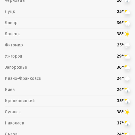
Черновцы
26°
Луцк
25°
Днепр
36°
Донецк
38°
Житомир
25°
Ужгород
29°
Запорожье
36°
Ивано-Франковск
24°
Киев
24°
Кропивницкий
35°
Луганск
38°
Николаев
37°
Львов
24°