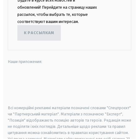
Будьте в курсе всех новостей и
обновлений! Перейдите на страницу наших
рассылок, чтобы выбрать те, которые
соответствуют вашим интересам.
К РАССЫЛКАМ
Наши приложения:
android
apple
smart tv
samsung smart tv
Всі комерційні рекламні матеріали позначені словами "Спецпроєкт"
чи "Партнерський матеріал". Матеріали з позначкою "Експерт",
"Позиція" відображають позицію авторів та героїв. Редакція може
не поділяти їхніх поглядів. Детальніше щодо реклами та правил
цитування можна ознайомитись в правилах користування сайтом.
Усі права захищені.
Матеріали сайту призначені для осіб старше
21