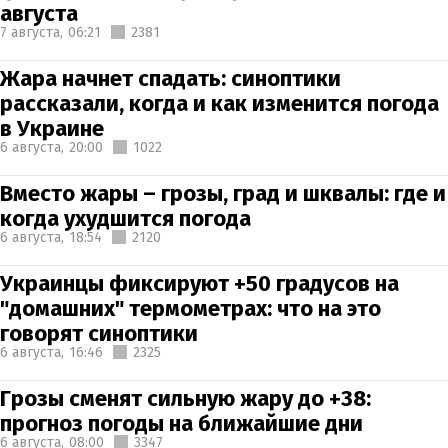
августа
7 августа,
06:21
2381
Жара начнет спадать: синоптики
рассказали, когда и как изменится погода
в Украине
6 августа,
20:00
1022
Вместо жары – грозы, град и шквалы: где и
когда ухудшится погода
6 августа,
18:54
2120
Украинцы фиксируют +50 градусов на
"домашних" термометрах: что на это
говорят синоптики
6 августа,
16:46
2325
Грозы сменят сильную жару до +38:
прогноз погоды на ближайшие дни
6 августа,
08:00
3347