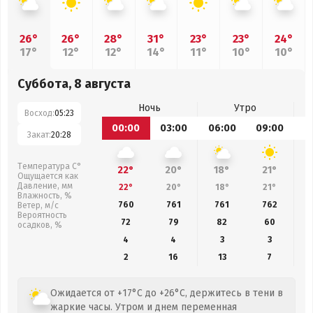
26°
26°
28°
31°
23°
23°
24°
17°
12°
12°
14°
11°
10°
10°
Суббота, 8 августа
Ночь
Утро
Восход:
05:23
00:00
03:00
06:00
09:00
1
Закат:
20:28
Температура С°
22°
20°
18°
21°
Ощущается как
Давление, мм
22°
20°
18°
21°
Влажность, %
760
761
761
762
Ветер, м/с
Вероятность
72
79
82
60
осадков, %
4
4
3
3
2
16
13
7
Ожидается от +17°C до +26°C, держитесь в тени в
жаркие часы. Утром и днем переменная