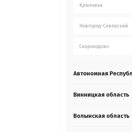
Крюковка
Новгород-Северский
Скороходово
Автономная Респуб
Винницкая
область
Волынская
область