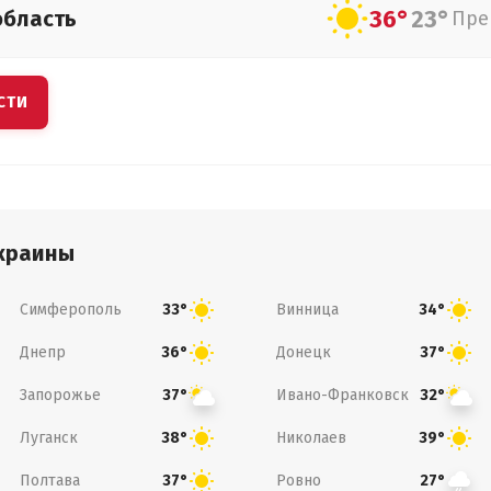
36°
23°
область
Пре
СТИ
краины
Симферополь
Винница
33°
34°
Днепр
Донецк
36°
37°
Запорожье
Ивано-Франковск
37°
32°
Луганск
Николаев
38°
39°
Полтава
Ровно
37°
27°