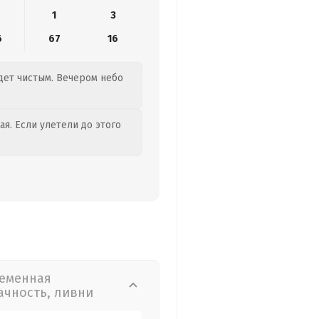
1
3
6
67
16
удет чистым. Вечером небо
я. Если улетели до этого
еменная
ачность, ливни