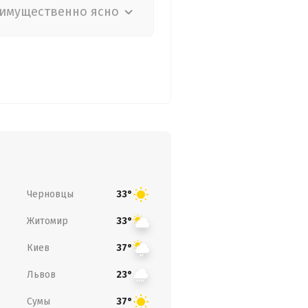
имущественно ясно
Черновцы
33°
Житомир
33°
Киев
37°
Львов
23°
Сумы
37°