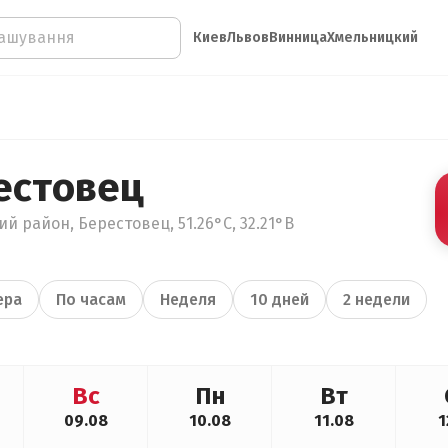
Киев
Львов
Винница
Хмельницкий
естовец
й район, Берестовец, 51.26°С, 32.21°В
ера
По часам
Неделя
10 дней
2 недели
Вс
Пн
Вт
09.08
10.08
11.08
1