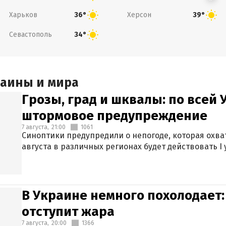
Харьков
Херсон
36°
39°
Севастополь
34°
раины и мира
Грозы, град и шквалы: по всей
штормовое предупреждение
7 августа,
21:00
1061
Синоптики предупредили о непогоде, которая охват
августа в различных регионах будет действовать I
В Украине немного похолодает:
отступит жара
7 августа,
20:00
1366