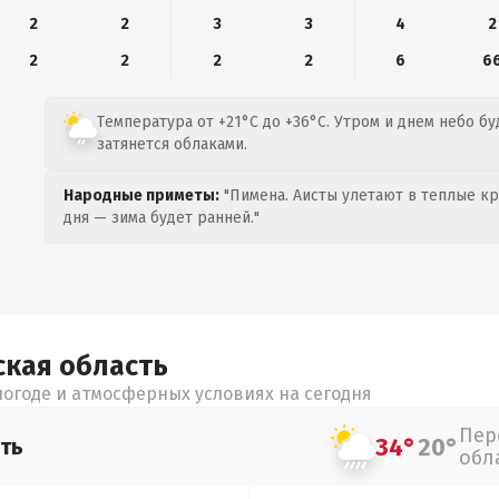
2
2
3
3
4
2
2
2
2
2
6
6
Температура от +21°C до +36°C. Утром и днем небо б
затянется облаками.
Народные приметы:
"Пимена. Аисты улетают в теплые кра
дня — зима будет ранней."
ская
область
огоде и атмосферных условиях на сегодня
Пер
34°
20°
ть
обл