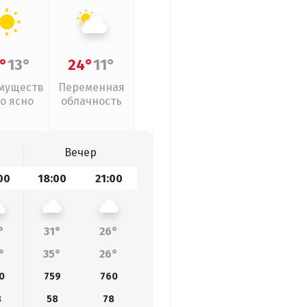
°
13°
24°
11°
муществ
Переменная
о ясно
облачность
Вечер
00
18:00
21:00
°
31°
26°
°
35°
26°
0
759
760
8
58
78