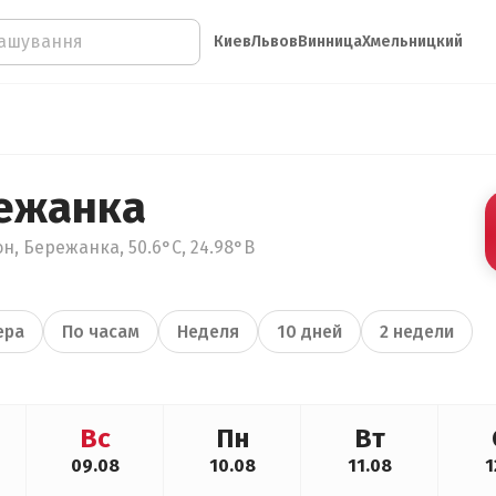
Киев
Львов
Винница
Хмельницкий
ежанка
н, Бережанка, 50.6°С, 24.98°В
ера
По часам
Неделя
10 дней
2 недели
Вс
Пн
Вт
09.08
10.08
11.08
1