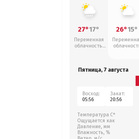
27°
17°
26°
15°
Переменная
Переменн
облачность,
облачност
ливни
Пятница, 7 августа
Восход:
Закат:
05:56
20:56
Температура С°
Ощущается как
Давление, мм
Влажность, %
Ветер, м/с