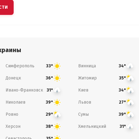
СТИ
краины
Симферополь
Винница
33°
34°
Донецк
Житомир
36°
35°
Ивано-Франковск
Киев
31°
34°
Николаев
Львов
39°
27°
Ровно
Сумы
29°
39°
Херсон
Хмельницкий
38°
31°
Севастополь
35°