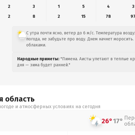
2
3
1
5
4
3
2
8
2
15
78
9
С утра почти ясно, ветер до 6 м/с. Температура воздух
погода, не забудьте про воду. Днем начнет моросить.
облаками.
Народные приметы:
"Пимена. Аисты улетают в теплые кра
дня — зима будет ранней."
ая
область
огоде и атмосферных условиях на сегодня
Пер
26°
17°
обл