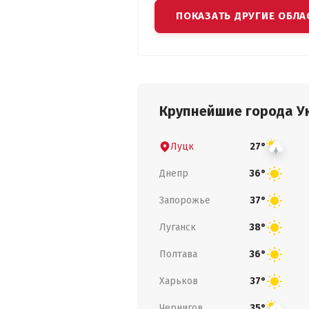
ПОКАЗАТЬ ДРУГИЕ ОБЛА
Крупнейшие города У
Луцк
27°
Днепр
36°
Запорожье
37°
Луганск
38°
Полтава
36°
Харьков
37°
Чернигов
35°