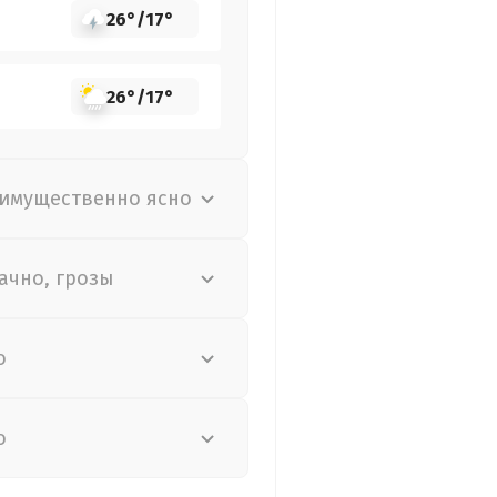
26°
/
17°
26°
/
17°
имущественно ясно
ачно, грозы
о
о