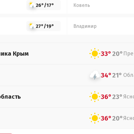
26°
/
17°
Ковель
27°
/
19°
Владимир
33°
20°
лика Крым
Пре
34°
21°
Обл
36°
23°
область
Ясн
36°
20°
Ясн