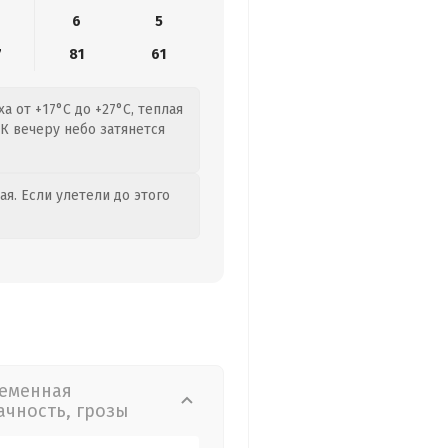
6
5
7
81
61
а от +17°C до +27°C, теплая
 К вечеру небо затянется
я. Если улетели до этого
еменная
ачность, грозы