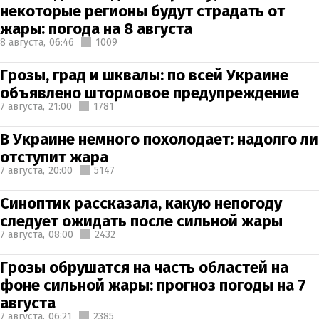
некоторые регионы будут страдать от
жары: погода на 8 августа
8 августа,
06:46
1009
Грозы, град и шквалы: по всей Украине
объявлено штормовое предупреждение
7 августа,
21:00
1781
В Украине немного похолодает: надолго ли
отступит жара
7 августа,
20:00
5147
Синоптик рассказала, какую непогоду
следует ожидать после сильной жары
7 августа,
08:00
2432
Грозы обрушатся на часть областей на
фоне сильной жары: прогноз погоды на 7
августа
7 августа,
06:21
2385