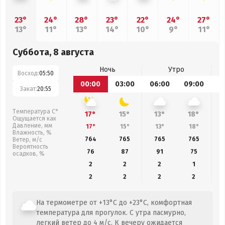
23°
24°
28°
23°
22°
24°
27°
13°
11°
13°
14°
10°
9°
11°
Суббота, 8 августа
Ночь
Утро
Восход:
05:50
00:00
03:00
06:00
09:00
1
Закат:
20:55
Температура С°
17°
15°
13°
18°
Ощущается как
Давление, мм
17°
15°
13°
18°
Влажность, %
764
765
765
765
Ветер, м/с
Вероятность
76
87
91
75
осадков, %
2
2
2
1
2
2
2
2
На термометре от +13°C до +23°C, комфортная
температура для прогулок. С утра пасмурно,
легкий ветер до 4 м/с. К вечеру ожидается