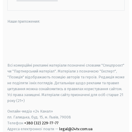
Наши приложения:
android
apple
smart tv
samsung smart tv
Всі комерційні рекламні матеріали позначені словами "Спецпроєкт"
чи "Партнерський матеріал". Матеріали з позначкою "Експерт",
"Позиція" відображають позицію авторів та героїв. Редакція може
не поділяти їхніх поглядів. Детальніше щодо реклами та правил
цитування можна ознайомитись в правилах користування сайтом.
Усі права захищені.
Матеріали сайту призначені для осіб старше
21
року (21+)
Онлайн-медіа «24 Канал»
пл. Галицька, буд. 15, м. Львів, 79008
Телефон
+380 (32) 229-77-77
Адреса електронної пошти —
legal@24tv.com.ua