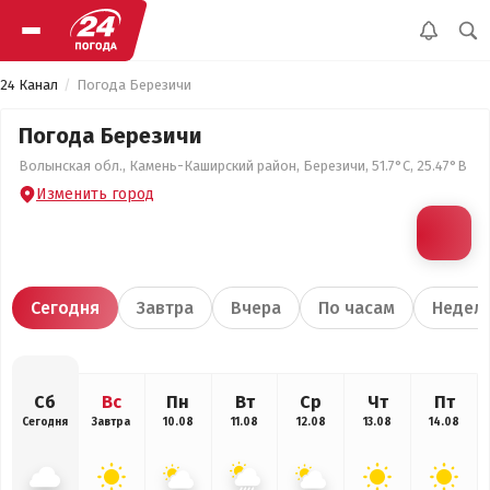
24 Канал
Погода Березичи
Погода Березичи
Волынская обл., Камень-Каширский район, Березичи, 51.7°С, 25.47°В
Изменить город
Сегодня
Завтра
Вчера
По часам
Недел
Сб
Вс
Пн
Вт
Ср
Чт
Пт
Сегодня
Завтра
10.08
11.08
12.08
13.08
14.08