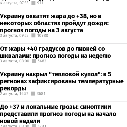
4 августа,
07:33
911
Украину охватит жара до +38, но в
некоторых областях пройдут дожди:
прогноз погоды на 3 августа
3 августа,
09:27
10980
От жары +40 градусов до ливней со
шквалами: прогноз погоды на неделю
3 августа,
08:00
5462
Украину накрыл "тепловой купол": в 5
регионах зафиксированы температурные
рекорды
2 августа,
14:52
3681
До +37 и локальные грозы: синоптики
представили прогноз погоды на начало
новой недели
2 августа,
08:00
1793