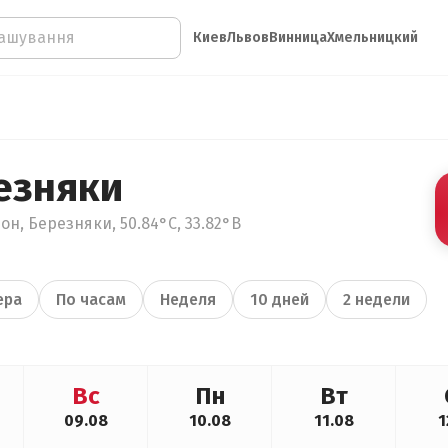
Киев
Львов
Винница
Хмельницкий
езняки
он, Березняки, 50.84°С, 33.82°В
ера
По часам
Неделя
10 дней
2 недели
Вс
Пн
Вт
09.08
10.08
11.08
1