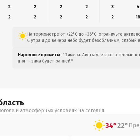
2
2
2
2
3
4
2
2
2
2
2
1
На термометре от +22°C до +36°C, ограничьте активн
С утра и до вечера небо будет безоблачным, слабый в
Народные приметы:
"Пимена. Аисты улетают в теплые кра
дня — зима будет ранней."
бласть
огоде и атмосферных условиях на сегодня
34°
22°
Пре