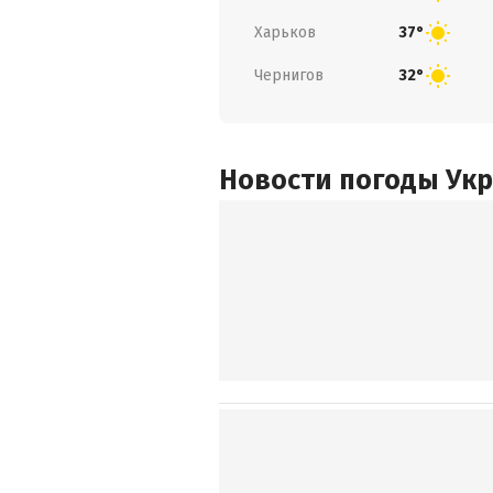
Харьков
37°
Чернигов
32°
Новости погоды Ук