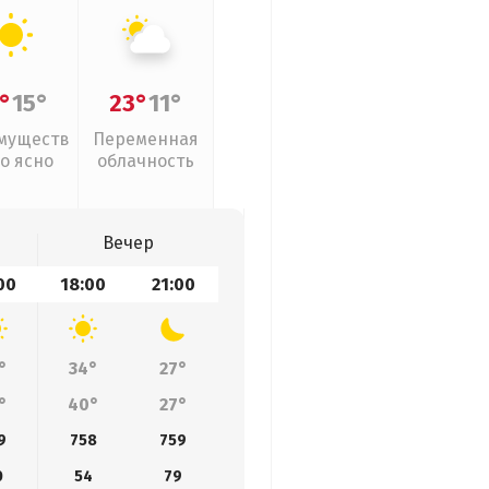
°
15°
23°
11°
муществ
Переменная
о ясно
облачность
Вечер
00
18:00
21:00
°
34°
27°
°
40°
27°
9
758
759
0
54
79