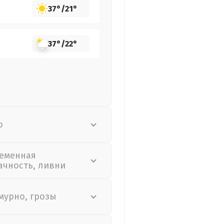
37°
/
21°
37°
/
22°
о
еменная
ачность, ливни
мурно, грозы