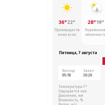
36°
22°
28°
19°
Преимуществ
Переменн
енно ясно
облачность
грозы
Пятница, 7 августа
Восход:
Закат:
05:18
20:20
Температура С°
Ощущается как
Давление, мм
Влажность, %
Ветер, м/с