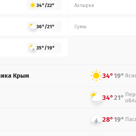
34°
/
22°
Ахтырка
36°
/
21°
Сумы
35°
/
19°
34°
19°
лика Крым
Ясн
Пер
34°
21°
обл
28°
19°
Пас