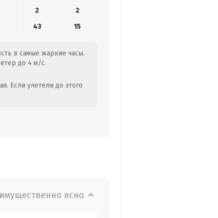
2
2
8
43
15
ость в самые жаркие часы.
етер до 4 м/с.
я. Если улетели до этого
имущественно ясно