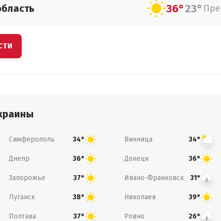
36°
23°
область
Пре
СТИ
краины
Симферополь
Винница
34°
34°
Днепр
Донецк
36°
36°
Запорожье
Ивано-Франковск
37°
31°
Луганск
Николаев
38°
39°
Полтава
Ровно
37°
26°