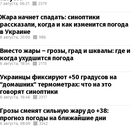
7 августа,
06:21
2379
Жара начнет спадать: синоптики
рассказали, когда и как изменится погода
в Украине
6 августа,
20:00
986
Вместо жары – грозы, град и шквалы: где и
когда ухудшится погода
6 августа,
18:54
2115
Украинцы фиксируют +50 градусов на
"домашних" термометрах: что на это
говорят синоптики
6 августа,
16:46
2317
Грозы сменят сильную жару до +38:
прогноз погоды на ближайшие дни
6 августа,
08:00
3342