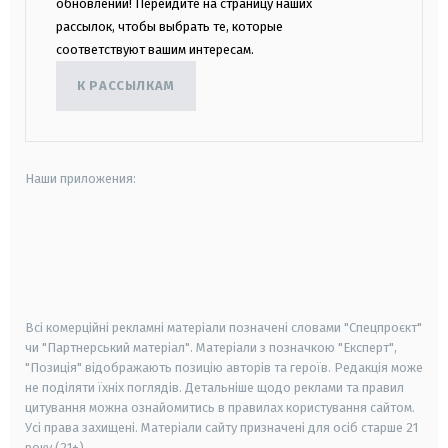
обновлений! Перейдите на страницу наших
рассылок, чтобы выбрать те, которые
соответствуют вашим интересам.
К РАССЫЛКАМ
Наши приложения:
android
apple
smart tv
samsung smart tv
Всі комерційні рекламні матеріали позначені словами "Спецпроєкт"
чи "Партнерський матеріал". Матеріали з позначкою "Експерт",
"Позиція" відображають позицію авторів та героїв. Редакція може
не поділяти їхніх поглядів. Детальніше щодо реклами та правил
цитування можна ознайомитись в правилах користування сайтом.
Усі права захищені.
Матеріали сайту призначені для осіб старше
21
року (21+)