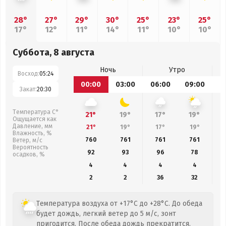
28°
27°
29°
30°
25°
23°
25°
17°
12°
11°
14°
11°
10°
10°
Суббота, 8 августа
Ночь
Утро
Восход:
05:24
00:00
03:00
06:00
09:00
1
Закат:
20:30
Температура С°
21°
19°
17°
19°
Ощущается как
Давление, мм
21°
19°
17°
19°
Влажность, %
760
761
761
761
Ветер, м/с
Вероятность
92
93
96
78
осадков, %
4
4
4
4
2
2
36
32
Температура воздуха от +17°C до +28°C. До обеда
будет дождь, легкий ветер до 5 м/с, зонт
пригодится. После обеда дождь прекратится.