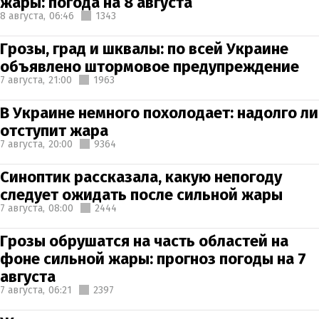
жары: погода на 8 августа
8 августа,
06:46
1343
Грозы, град и шквалы: по всей Украине
объявлено штормовое предупреждение
7 августа,
21:00
1963
В Украине немного похолодает: надолго ли
отступит жара
7 августа,
20:00
9364
Синоптик рассказала, какую непогоду
следует ожидать после сильной жары
7 августа,
08:00
2444
Грозы обрушатся на часть областей на
фоне сильной жары: прогноз погоды на 7
августа
7 августа,
06:21
2397