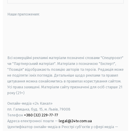
Наши приложения:
android
apple
smart tv
samsung smart tv
Всі комерційні рекламні матеріали позначені словами "Спецпроєкт"
чи "Партнерський матеріал". Матеріали з позначкою "Експерт",
"Позиція" відображають позицію авторів та героїв. Редакція може
не поділяти їхніх поглядів. Детальніше щодо реклами та правил
цитування можна ознайомитись в правилах користування сайтом.
Усі права захищені.
Матеріали сайту призначені для осіб старше
21
року (21+)
Онлайн-медіа «24 Канал»
пл. Галицька, буд. 15, м. Львів, 79008
Телефон
+380 (32) 229-77-77
Адреса електронної пошти —
legal@24tv.com.ua
Ідентифікатор онлайн-медіа в Реєстрі суб'єктів у сфері медіа —