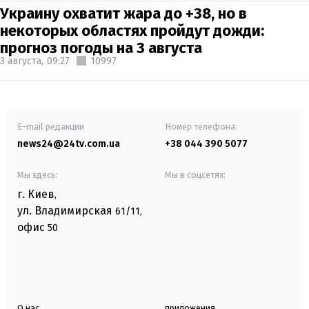
Украину охватит жара до +38, но в
некоторых областях пройдут дожди:
прогноз погоды на 3 августа
3 августа,
09:27
10997
E-mail редакции
Номер телефона:
news24@24tv.com.ua
+38 044 390 5077
Мы здесь:
Мы в соцсетях:
г. Киев
,
ул. Владимирская
61/11,
офис
50
О нас
приложения