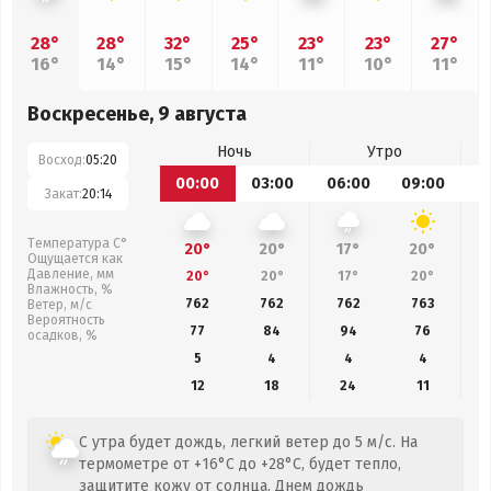
28°
28°
32°
25°
23°
23°
27°
16°
14°
15°
14°
11°
10°
11°
Воскресенье, 9 августа
Ночь
Утро
Восход:
05:20
00:00
03:00
06:00
09:00
1
Закат:
20:14
Температура С°
20°
20°
17°
20°
Ощущается как
Давление, мм
20°
20°
17°
20°
Влажность, %
762
762
762
763
Ветер, м/с
Вероятность
77
84
94
76
осадков, %
5
4
4
4
12
18
24
11
С утра будет дождь, легкий ветер до 5 м/с. На
термометре от +16°C до +28°C, будет тепло,
защитите кожу от солнца. Днем дождь