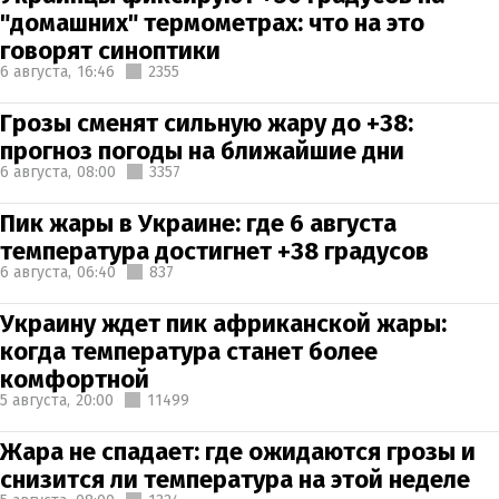
"домашних" термометрах: что на это
говорят синоптики
6 августа,
16:46
2355
Грозы сменят сильную жару до +38:
прогноз погоды на ближайшие дни
6 августа,
08:00
3357
Пик жары в Украине: где 6 августа
температура достигнет +38 градусов
6 августа,
06:40
837
Украину ждет пик африканской жары:
когда температура станет более
комфортной
5 августа,
20:00
11499
Жара не спадает: где ожидаются грозы и
снизится ли температура на этой неделе