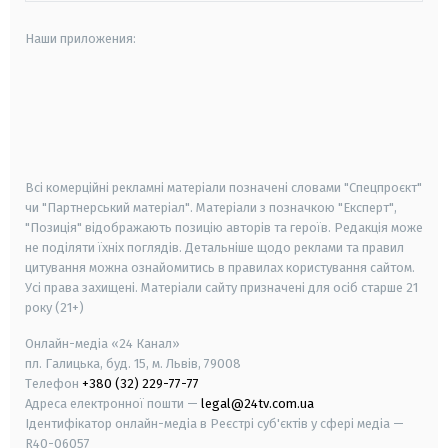
Наши приложения:
android
apple
smart tv
samsung smart tv
Всі комерційні рекламні матеріали позначені словами "Спецпроєкт"
чи "Партнерський матеріал". Матеріали з позначкою "Експерт",
"Позиція" відображають позицію авторів та героїв. Редакція може
не поділяти їхніх поглядів. Детальніше щодо реклами та правил
цитування можна ознайомитись в правилах користування сайтом.
Усі права захищені.
Матеріали сайту призначені для осіб старше
21
року (21+)
Онлайн-медіа «24 Канал»
пл. Галицька, буд. 15, м. Львів, 79008
Телефон
+380 (32) 229-77-77
Адреса електронної пошти —
legal@24tv.com.ua
Ідентифікатор онлайн-медіа в Реєстрі суб'єктів у сфері медіа —
R40-06057