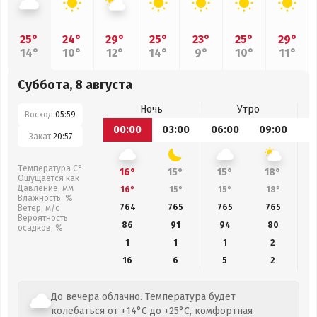
25°
24°
29°
25°
23°
25°
29°
14°
10°
12°
14°
9°
10°
11°
Суббота, 8 августа
Ночь
Утро
Восход:
05:59
00:00
03:00
06:00
09:00
1
Закат:
20:57
Температура С°
16°
15°
15°
18°
Ощущается как
Давление, мм
16°
15°
15°
18°
Влажность, %
764
765
765
765
Ветер, м/с
Вероятность
86
91
94
80
осадков, %
1
1
1
2
16
6
5
2
До вечера облачно. Температура будет
колебаться от +14°C до +25°C, комфортная