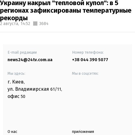
Украину накрыл "тепловой купол": в 5
регионах зафиксированы температурные
рекорды
2 августа,
14:52
3684
E-mail редакции
Номер телефона:
news24@24tv.com.ua
+38 044 390 5077
Мы здесь:
Мы в соцсетях:
г. Киев
,
ул. Владимирская
61/11,
офис
50
О нас
приложения