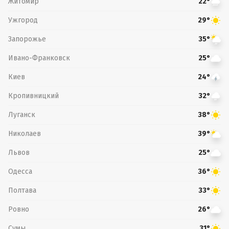
Житомир
22°
Ужгород
29°
Запорожье
35°
Ивано-Франковск
25°
Киев
24°
Кропивницкий
32°
Луганск
38°
Николаев
39°
Львов
25°
Одесса
36°
Полтава
33°
Ровно
26°
Сумы
31°