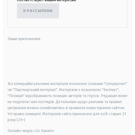
К РАССЫЛКАМ
Наши приложения:
android
apple
smart tv
samsung smart tv
Всі комерційні рекламні матеріали позначені словами "Спецпроєкт"
чи "Партнерський матеріал". Матеріали з позначкою "Експерт",
"Позиція" відображають позицію авторів та героїв. Редакція може
не поділяти їхніх поглядів. Детальніше щодо реклами та правил
цитування можна ознайомитись в правилах користування сайтом.
Усі права захищені.
Матеріали сайту призначені для осіб старше
21
року (21+)
Онлайн-медіа «24 Канал»