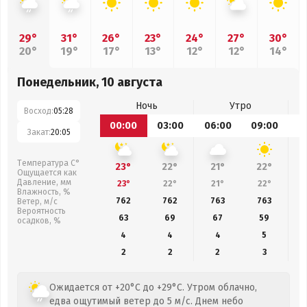
29°
31°
26°
23°
24°
27°
30°
20°
19°
17°
13°
12°
12°
14°
Понедельник, 10 августа
Ночь
Утро
Восход:
05:28
00:00
03:00
06:00
09:00
1
Закат:
20:05
Температура С°
23°
22°
21°
22°
Ощущается как
Давление, мм
23°
22°
21°
22°
Влажность, %
762
762
763
763
Ветер, м/с
Вероятность
63
69
67
59
осадков, %
4
4
4
5
2
2
2
3
Ожидается от +20°C до +29°C. Утром облачно,
едва ощутимый ветер до 5 м/с. Днем небо