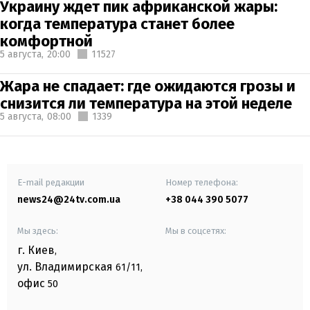
Украину ждет пик африканской жары:
когда температура станет более
комфортной
5 августа,
20:00
11527
Жара не спадает: где ожидаются грозы и
снизится ли температура на этой неделе
5 августа,
08:00
1339
E-mail редакции
Номер телефона:
news24@24tv.com.ua
+38 044 390 5077
Мы здесь:
Мы в соцсетях:
г. Киев
,
ул. Владимирская
61/11,
офис
50