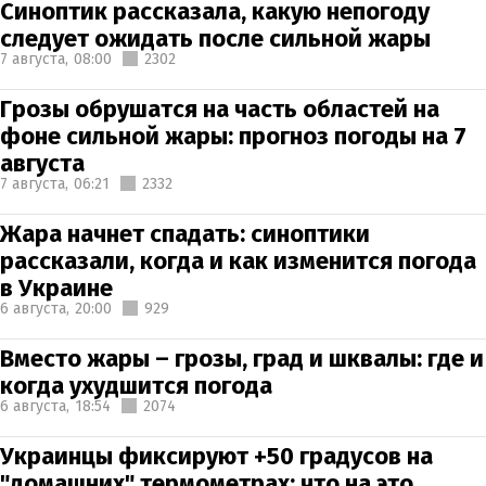
Синоптик рассказала, какую непогоду
следует ожидать после сильной жары
7 августа,
08:00
2302
Грозы обрушатся на часть областей на
фоне сильной жары: прогноз погоды на 7
августа
7 августа,
06:21
2332
Жара начнет спадать: синоптики
рассказали, когда и как изменится погода
в Украине
6 августа,
20:00
929
Вместо жары – грозы, град и шквалы: где и
когда ухудшится погода
6 августа,
18:54
2074
Украинцы фиксируют +50 градусов на
"домашних" термометрах: что на это