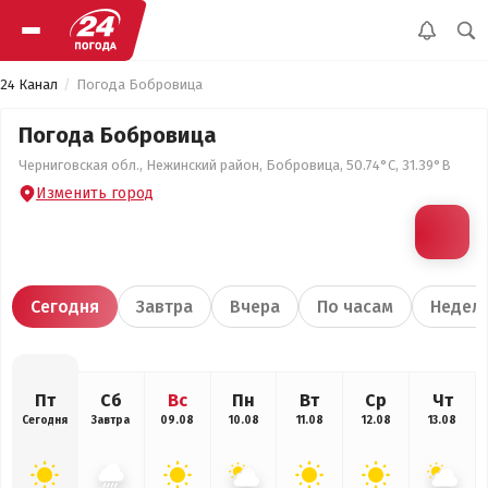
24 Канал
Погода Бобровица
Погода Бобровица
Черниговская обл., Нежинский район, Бобровица, 50.74°С, 31.39°В
Изменить город
Сегодня
Завтра
Вчера
По часам
Недел
Пт
Сб
Вс
Пн
Вт
Ср
Чт
Сегодня
Завтра
09.08
10.08
11.08
12.08
13.08