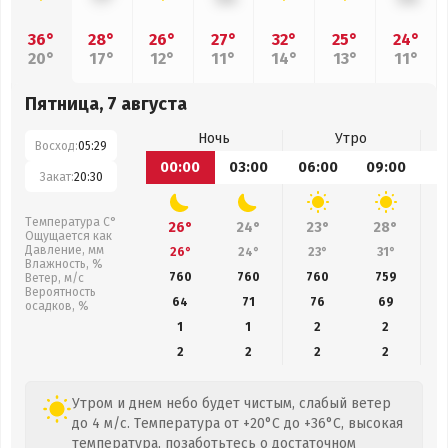
36°
28°
26°
27°
32°
25°
24°
20°
17°
12°
11°
14°
13°
11°
Пятница, 7 августа
Ночь
Утро
Восход:
05:29
00:00
03:00
06:00
09:00
1
Закат:
20:30
Температура С°
26°
24°
23°
28°
Ощущается как
Давление, мм
26°
24°
23°
31°
Влажность, %
760
760
760
759
Ветер, м/с
Вероятность
64
71
76
69
осадков, %
1
1
2
2
2
2
2
2
Утром и днем небо будет чистым, слабый ветер
до 4 м/с. Температура от +20°C до +36°C, высокая
температура, позаботьтесь о достаточном