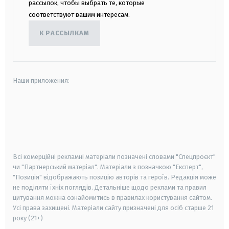
рассылок, чтобы выбрать те, которые
соответствуют вашим интересам.
К РАССЫЛКАМ
Наши приложения:
android
apple
smart tv
samsung smart tv
Всі комерційні рекламні матеріали позначені словами "Спецпроєкт"
чи "Партнерський матеріал". Матеріали з позначкою "Експерт",
"Позиція" відображають позицію авторів та героїв. Редакція може
не поділяти їхніх поглядів. Детальніше щодо реклами та правил
цитування можна ознайомитись в правилах користування сайтом.
Усі права захищені.
Матеріали сайту призначені для осіб старше
21
року (21+)