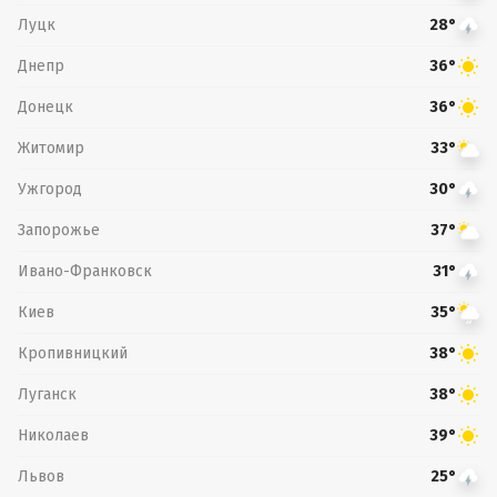
Луцк
28°
Днепр
36°
Донецк
36°
Житомир
33°
Ужгород
30°
Запорожье
37°
Ивано-Франковск
31°
Киев
35°
Кропивницкий
38°
Луганск
38°
Николаев
39°
Львов
25°