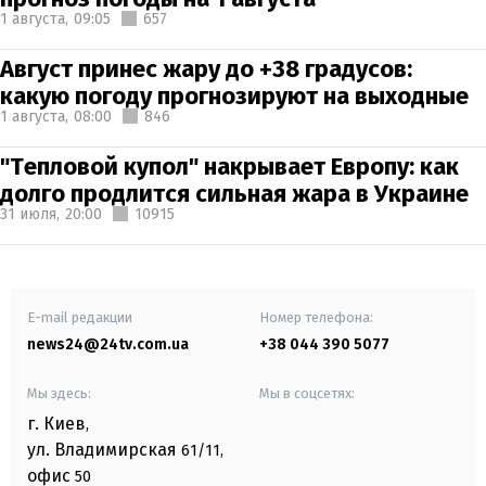
1 августа,
09:05
657
Август принес жару до +38 градусов:
какую погоду прогнозируют на выходные
1 августа,
08:00
846
"Тепловой купол" накрывает Европу: как
долго продлится сильная жара в Украине
31 июля,
20:00
10915
E-mail редакции
Номер телефона:
news24@24tv.com.ua
+38 044 390 5077
Мы здесь:
Мы в соцсетях:
г. Киев
,
ул. Владимирская
61/11,
офис
50