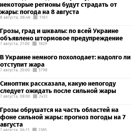
некоторые регионы будут страдать от
жары: погода на 8 августа
8 августа,
06:46
1161
Грозы, град и шквалы: по всей Украине
объявлено штормовое предупреждение
7 августа,
21:00
1829
В Украине немного похолодает: надолго ли
отступит жара
7 августа,
20:00
5798
Синоптик рассказала, какую непогоду
следует ожидать после сильной жары
7 августа,
08:00
2433
Грозы обрушатся на часть областей на
фоне сильной жары: прогноз погоды на 7
августа
7 августа,
06:21
2385