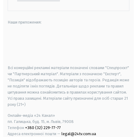
Наши приложения:
android
apple
smart tv
samsung smart tv
Всі комерційні рекламні матеріали позначені словами "Спецпроєкт"
чи "Партнерський матеріал". Матеріали з позначкою "Експерт",
"Позиція" відображають позицію авторів та героїв. Редакція може
не поділяти їхніх поглядів. Детальніше щодо реклами та правил
цитування можна ознайомитись в правилах користування сайтом.
Усі права захищені.
Матеріали сайту призначені для осіб старше
21
року (21+)
Онлайн-медіа «24 Канал»
пл. Галицька, буд. 15, м. Львів, 79008
Телефон
+380 (32) 229-77-77
Адреса електронної пошти —
legal@24tv.com.ua