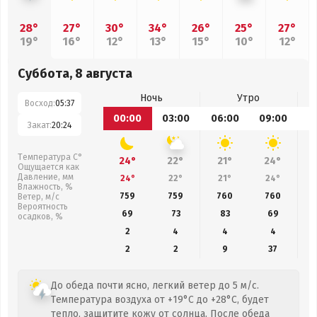
28°
27°
30°
34°
26°
25°
27°
19°
16°
12°
13°
15°
10°
12°
Суббота, 8 августа
Ночь
Утро
Восход:
05:37
00:00
03:00
06:00
09:00
1
Закат:
20:24
Температура С°
24°
22°
21°
24°
Ощущается как
Давление, мм
24°
22°
21°
24°
Влажность, %
759
759
760
760
Ветер, м/с
Вероятность
69
73
83
69
осадков, %
2
4
4
4
2
2
9
37
До обеда почти ясно, легкий ветер до 5 м/с.
Температура воздуха от +19°C до +28°C, будет
тепло, защитите кожу от солнца. После обеда