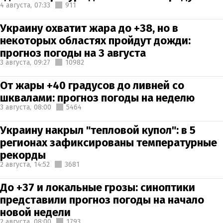
4 августа,
07:33
911
Украину охватит жара до +38, но в
некоторых областях пройдут дожди:
прогноз погоды на 3 августа
3 августа,
09:27
10982
От жары +40 градусов до ливней со
шквалами: прогноз погоды на неделю
3 августа,
08:00
5464
Украину накрыл "тепловой купол": в 5
регионах зафиксированы температурные
рекорды
2 августа,
14:52
3681
До +37 и локальные грозы: синоптики
представили прогноз погоды на начало
новой недели
2 августа,
08:00
1793