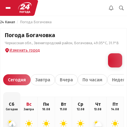
24 Канал
Погода Богачовка
Погода Богачовка
Черкасская обл., Звенигородский район, Богачовка, 49.05°С, 31.1°В
Изменить город
Сегодня
Завтра
Вчера
По часам
Недел
Сб
Вс
Пн
Вт
Ср
Чт
Пт
Сегодня
Завтра
10.08
11.08
12.08
13.08
14.08