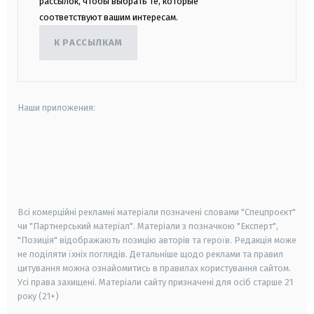
рассылок, чтобы выбрать те, которые
соответствуют вашим интересам.
К РАССЫЛКАМ
Наши приложения:
android
apple
smart tv
samsung smart tv
Всі комерційні рекламні матеріали позначені словами "Спецпроєкт"
чи "Партнерський матеріал". Матеріали з позначкою "Експерт",
"Позиція" відображають позицію авторів та героїв. Редакція може
не поділяти їхніх поглядів. Детальніше щодо реклами та правил
цитування можна ознайомитись в правилах користування сайтом.
Усі права захищені.
Матеріали сайту призначені для осіб старше
21
року (21+)