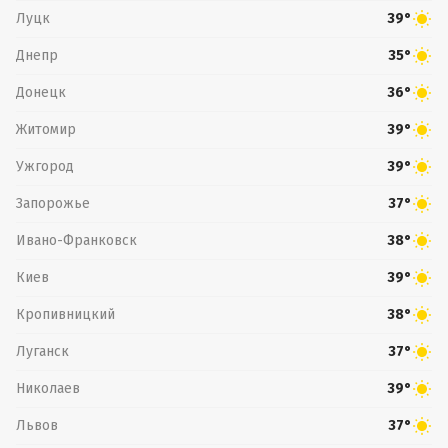
Луцк
39°
Днепр
35°
Донецк
36°
Житомир
39°
Ужгород
39°
Запорожье
37°
Ивано-Франковск
38°
Киев
39°
Кропивницкий
38°
Луганск
37°
Николаев
39°
Львов
37°