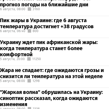
прогноз погоды на ближайшие дни
6 августа,
08:00
3160
Пик жары в Украине: где 6 августа
температура достигнет +38 градусов
6 августа,
06:40
800
Украину ждет пик африканской жары:
когда температура станет более
комфортной
5 августа,
20:00
11250
Жара не спадает: где ожидаются грозы и
снизится ли температура на этой неделе
5 августа,
08:00
1298
"Жаркая волна" обрушилась на Украину:
синоптик рассказал, когда ожидаются
изменения
4 августа,
08:00
2338