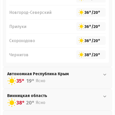
Новгород-Северский
36°
/
20°
Прилуки
36°
/
20°
Скороходово
36°
/
20°
Чернигов
38°
/
20°
Автономная Республика Крым
35°
19°
Ясно
Винницкая
область
38°
20°
Ясно