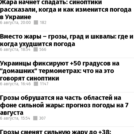
Жара начнет спадать: синоптики
рассказали, когда и как изменится погода
в Украине
6 августа,
20:00
182
Вместо жары – грозы, град и шквалы: где и
когда ухудшится погода
6 августа,
18:54
566
Украинцы фиксируют +50 градусов на
"домашних" термометрах: что на это
говорят синоптики
6 августа,
16:46
1147
Грозы обрушатся на часть областей на
фоне сильной жары: прогноз погоды на 7
августа
6 августа,
15:54
307
Грозы сменят сильную жару до +38: