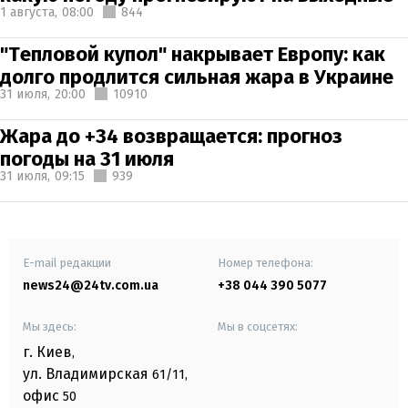
1 августа,
08:00
844
"Тепловой купол" накрывает Европу: как
долго продлится сильная жара в Украине
31 июля,
20:00
10910
Жара до +34 возвращается: прогноз
погоды на 31 июля
31 июля,
09:15
939
E-mail редакции
Номер телефона:
news24@24tv.com.ua
+38 044 390 5077
Мы здесь:
Мы в соцсетях:
г. Киев
,
ул. Владимирская
61/11,
офис
50