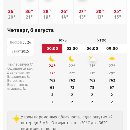
36°
36°
28°
26°
27°
30°
25°
20°
21°
19°
14°
13°
13°
15°
Четверг, 6 августа
Ночь
Утро
Восход:
05:24
00:00
03:00
06:00
09:00
1
Закат:
20:27
Температура С°
24°
22°
21°
27°
Ощущается как
Давление, мм
24°
22°
21°
29°
Влажность, %
762
762
762
762
Ветер, м/с
Вероятность
68
73
78
67
осадков, %
3
2
2
2
2
2
2
2
Утром переменная облачность, едва ощутимый
ветер до 3 м/с. Ожидается от +20°C до +36°C,
пейте много воды.