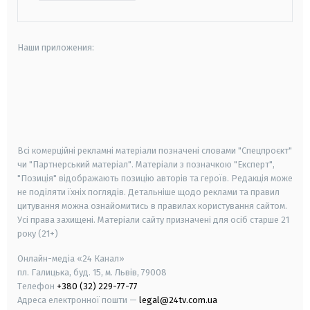
Наши приложения:
android
apple
smart tv
samsung smart tv
Всі комерційні рекламні матеріали позначені словами "Спецпроєкт"
чи "Партнерський матеріал". Матеріали з позначкою "Експерт",
"Позиція" відображають позицію авторів та героїв. Редакція може
не поділяти їхніх поглядів. Детальніше щодо реклами та правил
цитування можна ознайомитись в правилах користування сайтом.
Усі права захищені.
Матеріали сайту призначені для осіб старше
21
року (21+)
Онлайн-медіа «24 Канал»
пл. Галицька, буд. 15, м. Львів, 79008
Телефон
+380 (32) 229-77-77
Адреса електронної пошти —
legal@24tv.com.ua