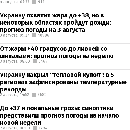
4 августа,
07:33
911
Украину охватит жара до +38, но в
некоторых областях пройдут дожди:
прогноз погоды на 3 августа
3 августа,
09:27
10986
От жары +40 градусов до ливней со
шквалами: прогноз погоды на неделю
3 августа,
08:00
5464
Украину накрыл "тепловой купол": в 5
регионах зафиксированы температурные
рекорды
2 августа,
14:52
3682
До +37 и локальные грозы: синоптики
представили прогноз погоды на начало
новой недели
2 августа,
08:00
1794