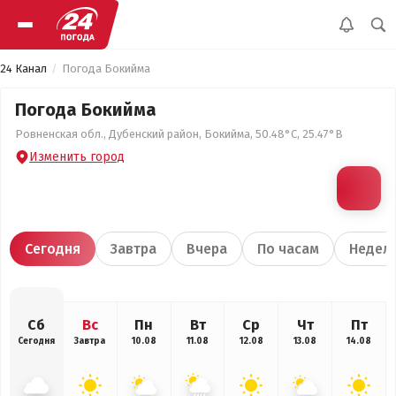
24 Канал
Погода Бокийма
Погода Бокийма
Ровненская обл., Дубенский район, Бокийма, 50.48°С, 25.47°В
Изменить город
Сегодня
Завтра
Вчера
По часам
Недел
Сб
Вс
Пн
Вт
Ср
Чт
Пт
Сегодня
Завтра
10.08
11.08
12.08
13.08
14.08