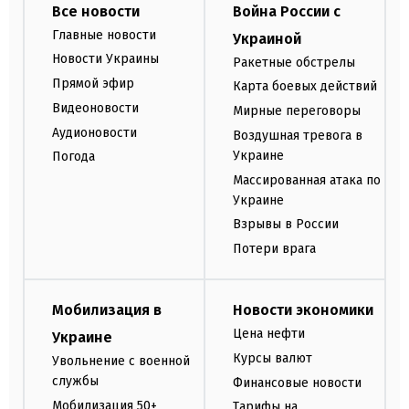
Все новости
Война России с
Главные новости
Украиной
Новости Украины
Ракетные обстрелы
Прямой эфир
Карта боевых действий
Видеоновости
Мирные переговоры
Аудионовости
Воздушная тревога в
Украине
Погода
Массированная атака по
Украине
Взрывы в России
Потери врага
Мобилизация в
Новости экономики
Цена нефти
Украине
Курсы валют
Увольнение с военной
службы
Финансовые новости
Мобилизация 50+
Тарифы на