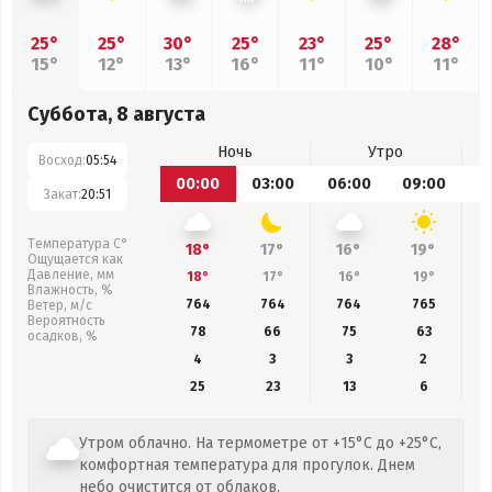
25°
25°
30°
25°
23°
25°
28°
15°
12°
13°
16°
11°
10°
11°
Суббота, 8 августа
Ночь
Утро
Восход:
05:54
00:00
03:00
06:00
09:00
1
Закат:
20:51
Температура С°
18°
17°
16°
19°
Ощущается как
Давление, мм
18°
17°
16°
19°
Влажность, %
764
764
764
765
Ветер, м/с
Вероятность
78
66
75
63
осадков, %
4
3
3
2
25
23
13
6
Утром облачно. На термометре от +15°C до +25°C,
комфортная температура для прогулок. Днем
небо очистится от облаков.