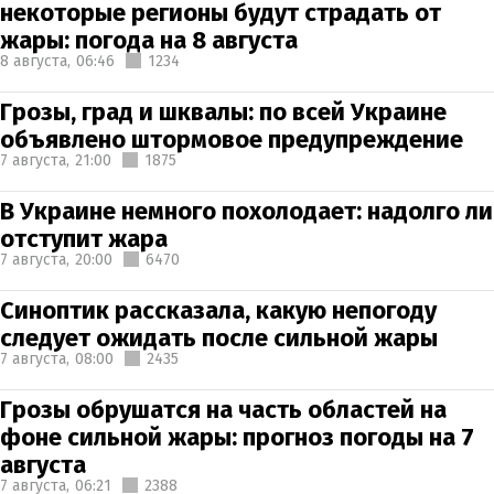
некоторые регионы будут страдать от
жары: погода на 8 августа
8 августа,
06:46
1234
Грозы, град и шквалы: по всей Украине
объявлено штормовое предупреждение
7 августа,
21:00
1875
В Украине немного похолодает: надолго ли
отступит жара
7 августа,
20:00
6470
Синоптик рассказала, какую непогоду
следует ожидать после сильной жары
7 августа,
08:00
2435
Грозы обрушатся на часть областей на
фоне сильной жары: прогноз погоды на 7
августа
7 августа,
06:21
2388