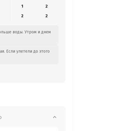
1
2
2
2
больше воды. Утром и днем
я. Если улетели до этого
о