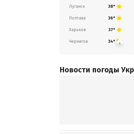
Луганск
38°
Полтава
36°
Харьков
37°
Чернигов
34°
Новости погоды Ук