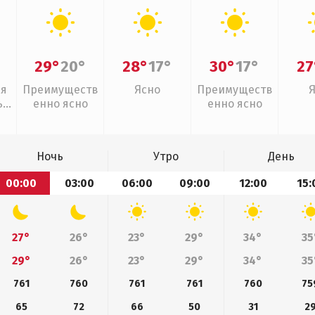
29°
20°
28°
17°
30°
17°
27
ая
Преимуществ
Ясно
Преимуществ
,
енно ясно
енно ясно
дь
Ночь
Утро
День
00:00
03:00
06:00
09:00
12:00
15:
27°
26°
23°
29°
34°
35
29°
26°
23°
29°
34°
35
761
760
761
761
760
75
65
72
66
50
31
2