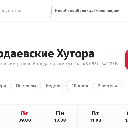
Киев
Львов
Винница
Хмельницкий
одаевские Хутора
нский район, Бородаевские Хутора, 48.69°С, 34.18°В
ера
По часам
Неделя
10 дней
2 недели
Вс
Пн
Вт
09.08
10.08
11.08
1