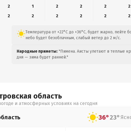
2
1
2
2
2
2
2
2
2
2
2
2
Температура от +22°C до +36°C, будет жарко, пейте 
небо будет безоблачным, слабый ветер до 2 м/с.
Народные приметы:
"Пимена. Аисты улетают в теплые кра
дня — зима будет ранней."
тровская
область
огоде и атмосферных условиях на сегодня
36°
23°
область
Ясн