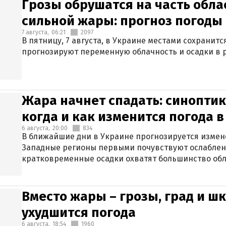
Грозы обрушатся на часть обла
сильной жары: прогноз погоды 
7 августа,
06:21
2097
В пятницу, 7 августа, в Украине местами сохранит
прогнозируют переменную облачность и осадки в р
Жара начнет спадать: синоптик
когда и как изменится погода 
6 августа,
20:00
834
В ближайшие дни в Украине прогнозируется измен
Западные регионы первыми почувствуют ослаблен
кратковременные осадки охватят большинство обл
Вместо жары – грозы, град и шк
ухудшится погода
6 августа,
18:54
1960