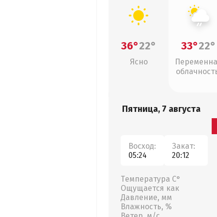
36°
22°
33°
22°
Ясно
Переменн
облачность
слабый дож
Пятница, 7 августа
Восход:
Закат:
05:24
20:12
Температура С°
Ощущается как
Давление, мм
Влажность, %
Ветер, м/с