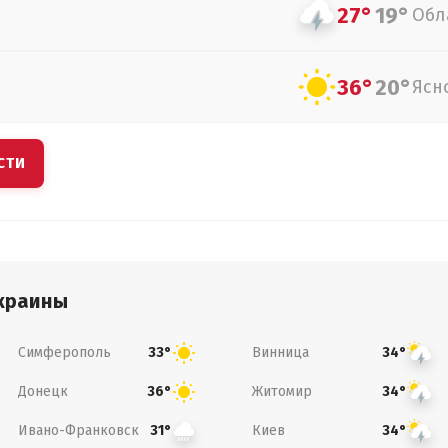
27°
19°
Обл
36°
20°
Ясн
СТИ
краины
Симферополь
Винница
33°
34°
Донецк
Житомир
36°
34°
Ивано-Франковск
Киев
31°
34°