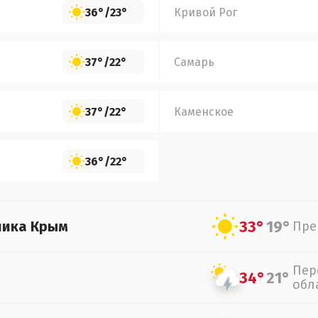
36°
/
23°
Кривой Рог
37°
/
22°
Самарь
37°
/
22°
Каменское
36°
/
22°
33°
19°
лика Крым
Пре
Пер
34°
21°
обл