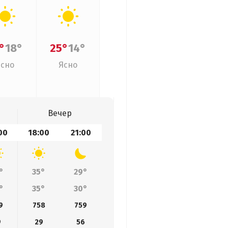
°
18°
25°
14°
Ясно
Ясно
Вечер
00
18:00
21:00
°
35°
29°
°
35°
30°
9
758
759
9
29
56