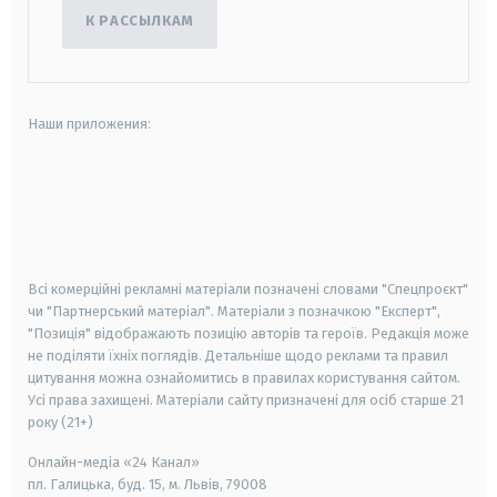
К РАССЫЛКАМ
Наши приложения:
android
apple
smart tv
samsung smart tv
Всі комерційні рекламні матеріали позначені словами "Спецпроєкт"
чи "Партнерський матеріал". Матеріали з позначкою "Експерт",
"Позиція" відображають позицію авторів та героїв. Редакція може
не поділяти їхніх поглядів. Детальніше щодо реклами та правил
цитування можна ознайомитись в правилах користування сайтом.
Усі права захищені.
Матеріали сайту призначені для осіб старше
21
року (21+)
Онлайн-медіа «24 Канал»
пл. Галицька, буд. 15, м. Львів, 79008