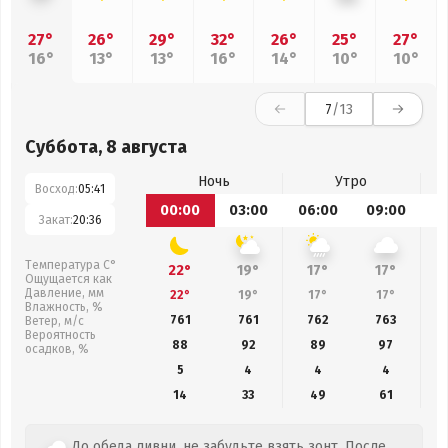
27°
26°
29°
32°
26°
25°
27°
16°
13°
13°
16°
14°
10°
10°
7
/13
Суббота, 8 августа
Ночь
Утро
Восход:
05:41
00:00
03:00
06:00
09:00
1
Закат:
20:36
Температура С°
22°
19°
17°
17°
Ощущается как
Давление, мм
22°
19°
17°
17°
Влажность, %
761
761
762
763
Ветер, м/с
Вероятность
88
92
89
97
осадков, %
5
4
4
4
14
33
49
61
До обеда ливни, не забудьте взять зонт. После