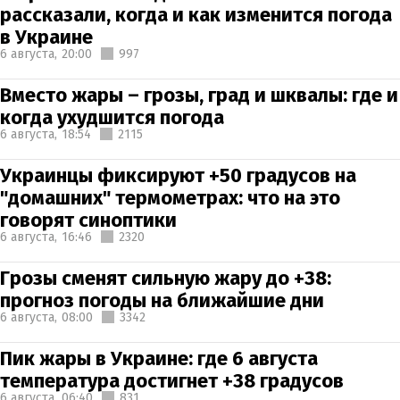
рассказали, когда и как изменится погода
в Украине
6 августа,
20:00
997
Вместо жары – грозы, град и шквалы: где и
когда ухудшится погода
6 августа,
18:54
2115
Украинцы фиксируют +50 градусов на
"домашних" термометрах: что на это
говорят синоптики
6 августа,
16:46
2320
Грозы сменят сильную жару до +38:
прогноз погоды на ближайшие дни
6 августа,
08:00
3342
Пик жары в Украине: где 6 августа
температура достигнет +38 градусов
6 августа,
06:40
831