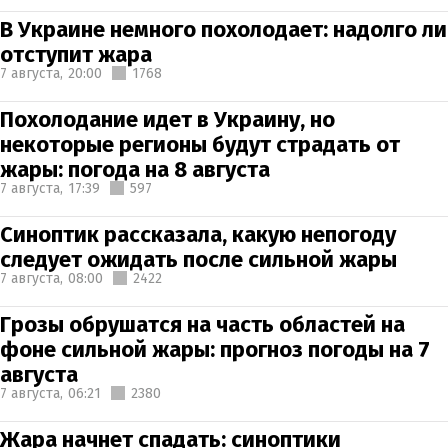
В Украине немного похолодает: надолго ли
отступит жара
7 августа,
20:00
1768
Похолодание идет в Украину, но
некоторые регионы будут страдать от
жары: погода на 8 августа
7 августа,
17:39
597
Синоптик рассказала, какую непогоду
следует ожидать после сильной жары
7 августа,
08:00
2422
Грозы обрушатся на часть областей на
фоне сильной жары: прогноз погоды на 7
августа
7 августа,
06:21
2380
Жара начнет спадать: синоптики