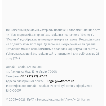
android
apple
smart tv
samsung smart tv
Всі комерційні рекламні матеріали позначені словами "Спецпроєкт"
чи "Партнерський матеріал". Матеріали з позначкою "Експерт",
"Позиція" відображають позицію авторів та героїв. Редакція може
не поділяти їхніх поглядів. Детальніше щодо реклами та правил
цитування можна ознайомитись в правилах користування сайтом.
Усі права захищені.
Матеріали сайту призначені для осіб старше
21
року (21+)
Онлайн-медіа «24 Канал»
пл. Галицька, буд. 15, м. Львів, 79008
Телефон
+380 (32) 229-77-77
Адреса електронної пошти —
legal@24tv.com.ua
Ідентифікатор онлайн-медіа в Реєстрі суб'єктів у сфері медіа —
R40-06057
© 2005—2026,
ПрАТ «Телерадіокомпанія "Люкс"», 24 Канал.