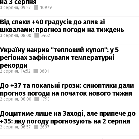
на 3 серпня
3 серпня,
09:27
10979
Від спеки +40 градусів до злив зі
шквалами: прогноз погоди на тиждень
3 серпня,
08:00
5462
Україну накрив "тепловий купол": у 5
регіонах зафіксували температурні
рекорди
2 серпня,
14:52
3681
До +37 та локальні грози: синоптики дали
прогноз погоди на початок нового тижня
2 серпня,
08:00
1793
Дощитиме лише на Заході, але припече до
+35: яку погоду прогнозують на 2 серпня
2 серпня,
06:57
2697