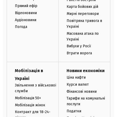
Прямий ефір
Карта бойових дій
Відеоновини
Мирні переговори
Аудіоновини
Повітряна тривога в
Україні
Погода
Масована атака по
Україні
Вибухи у Росії
Втрати ворога
Мобілізація в
Новини економіки
Ціна нафти
Україні
Курси валют
Звільнення з військової
служби
Фінансові новини
Мобілізація 50+
Тарифи на комунальні
послуги
Мобілізація жінок
Податки
Контракт для 18-24-