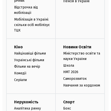
річних
Пенсія в Україні
Відстрочка від
мобілізації
Мобілізація в Україні:
скільки осіб мобілізує
ТЦК
Кіно
Новини Освіти
Найцікавіші фільми
Міністерство освіти та
науки України
Українські фільми
Школа
Фільми на вечір
НМТ 2026
Комедії
Саморозвиток
Серіали
Навчання за кордоном
Нерухомість
Спорт
Аналітика ринку
Бокс