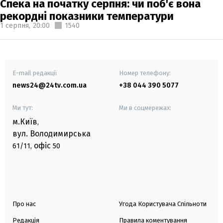
Спека на початку серпня: чи поб'є вона
рекордні показники температури
1 серпня,
20:00
1540
E-mail редакції
Номер телефону:
news24@24tv.com.ua
+38 044 390 5077
Ми тут:
Ми в соцмережах:
м.Київ
,
вул. Володимирська
офіс
61/11,
50
Про нас
Угода Користувача Спільноти
Редакція
Правила коментування