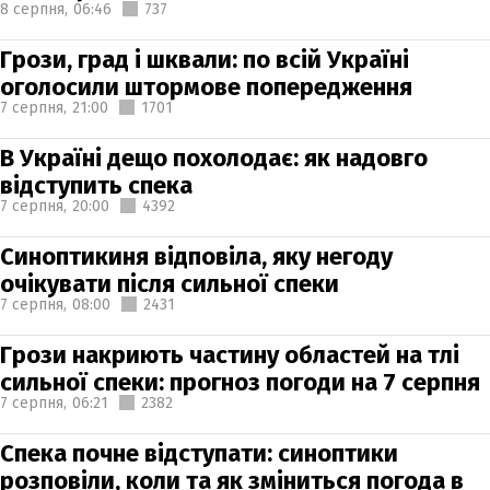
8 серпня,
06:46
737
Грози, град і шквали: по всій Україні
оголосили штормове попередження
7 серпня,
21:00
1701
В Україні дещо похолодає: як надовго
відступить спека
7 серпня,
20:00
4392
Синоптикиня відповіла, яку негоду
очікувати після сильної спеки
7 серпня,
08:00
2431
Грози накриють частину областей на тлі
сильної спеки: прогноз погоди на 7 серпня
7 серпня,
06:21
2382
Спека почне відступати: синоптики
розповіли, коли та як зміниться погода в