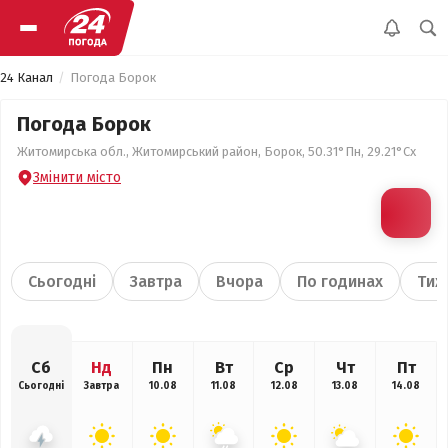
24 Канал
Погода Борок
Погода Борок
Житомирська обл., Житомирський район, Борок, 50.31°Пн, 29.21°Сх
Змінити місто
Сьогодні
Завтра
Вчора
По годинах
Тиж
Сб
Нд
Пн
Вт
Ср
Чт
Пт
Сьогодні
Завтра
10.08
11.08
12.08
13.08
14.08