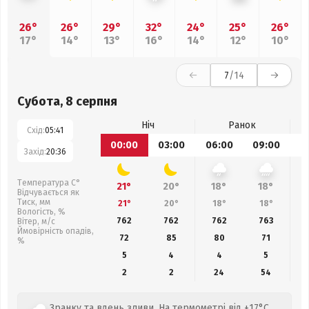
26°
26°
29°
32°
24°
25°
26°
17°
14°
13°
16°
14°
12°
10°
7
/14
Субота, 8 серпня
Ніч
Ранок
Схід:
05:41
00:00
03:00
06:00
09:00
1
Захід:
20:36
Температура С°
21°
20°
18°
18°
Відчувається як
Тиск, мм
21°
20°
18°
18°
Вологість, %
762
762
762
763
Вітер, м/с
Ймовірність опадів,
72
85
80
71
%
5
4
4
5
2
2
24
54
Зранку та вдень зливи. На термометрі від +17°C