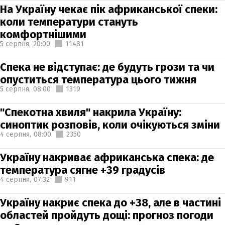
На Україну чекає пік африканської спеки:
коли температури стануть
комфортнішими
5 серпня,
20:00
11481
Спека не відступає: де будуть грози та чи
опуститься температура цього тижня
5 серпня,
08:00
1319
"Спекотна хвиля" накрила Україну:
синоптик розповів, коли очікуються зміни
4 серпня,
08:00
2350
Україну накриває африканська спека: де
температура сягне +39 градусів
4 серпня,
07:32
911
Україну накриє спека до +38, але в частині
областей пройдуть дощі: прогноз погоди