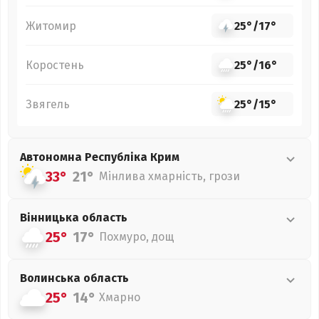
Житомир
25°
/
17°
Коростень
25°
/
16°
Звягель
25°
/
15°
Автономна Республіка Крим
33°
21°
Мінлива хмарність, грози
Вінницька
область
25°
17°
Похмуро, дощ
Волинська
область
25°
14°
Хмарно