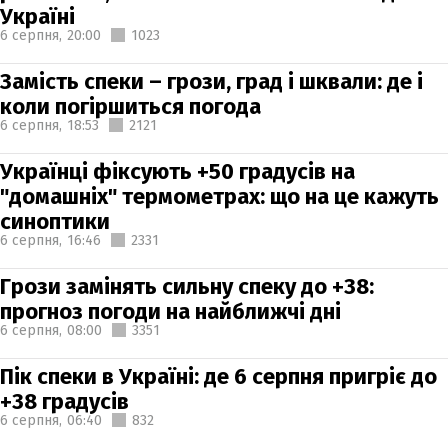
Україні
6 серпня,
20:00
1023
Замість спеки – грози, град і шквали: де і
коли погіршиться погода
6 серпня,
18:53
2121
Українці фіксують +50 градусів на
"домашніх" термометрах: що на це кажуть
синоптики
6 серпня,
16:46
2331
Грози замінять сильну спеку до +38:
прогноз погоди на найближчі дні
6 серпня,
08:00
3351
Пік спеки в Україні: де 6 серпня пригріє до
+38 градусів
6 серпня,
06:40
832