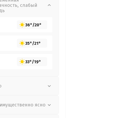
еменная
ачность, слабый
дь
36°
/
20°
35°
/
21°
33°
/
19°
о
имущественно ясно