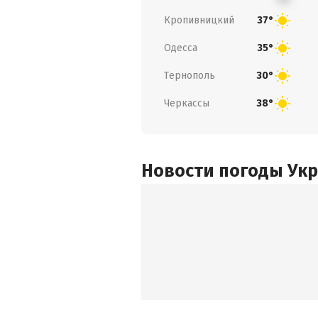
Кропивницкий
37°
Одесса
35°
Тернополь
30°
Черкассы
38°
Новости погоды Ук