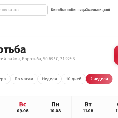
Киев
Львов
Винница
Хмельницкий
отьба
ий район, Боротьба, 50.69°С, 31.92°В
ера
По часам
Неделя
10 дней
2 недели
Вс
Пн
Вт
09.08
10.08
11.08
1