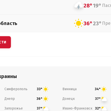
28°
19°
Пас
36°
23°
область
Пре
СТИ
краины
Симферополь
Винница
33°
34°
Днепр
Донецк
36°
37°
Запорожье
Ивано-Франковск
37°
32°