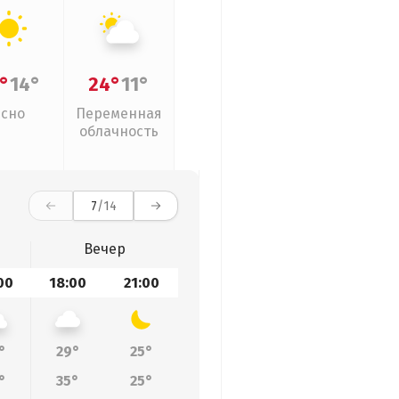
°
14°
24°
11°
Ясно
Переменная
облачность
7
/14
Вечер
00
18:00
21:00
°
29°
25°
°
35°
25°