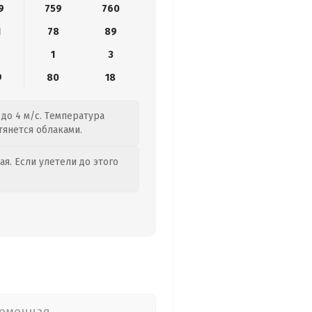
9
759
760
1
78
89
1
3
9
80
18
до 4 м/с. Температура
тянется облаками.
я. Если улетели до этого