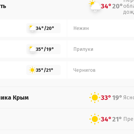
Пер
34°
20°
ть
обл
дож
34°
/
20°
Нежин
35°
/
19°
Прилуки
35°
/
21°
Чернигов
33°
19°
лика Крым
Ясн
34°
21°
Пре