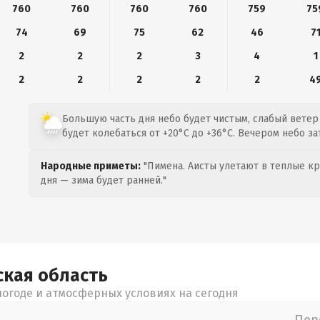
760
760
760
760
759
75
74
69
75
62
46
7
2
2
2
3
4
1
2
2
2
2
2
4
Большую часть дня небо будет чистым, слабый ветер 
будет колебаться от +20°C до +36°C. Вечером небо за
Народные приметы:
"Пимена. Аисты улетают в теплые кра
дня — зима будет ранней."
ская
область
огоде и атмосферных условиях на сегодня