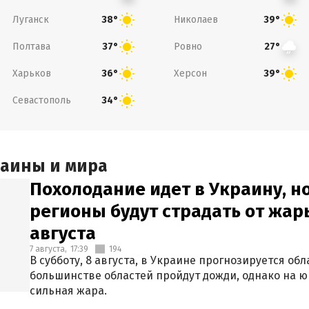
Луганск
Николаев
38°
39°
Полтава
Ровно
37°
27°
Харьков
Херсон
36°
39°
Севастополь
34°
раины и мира
Похолодание идет в Украину, н
регионы будут страдать от жары
августа
7 августа,
17:39
194
В субботу, 8 августа, в Украине прогнозируется об
большинстве областей пройдут дожди, однако на ю
сильная жара.