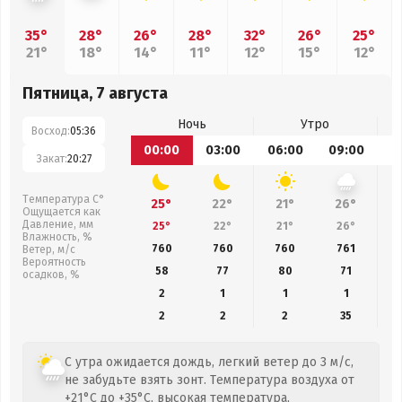
35°
28°
26°
28°
32°
26°
25°
21°
18°
14°
11°
12°
15°
12°
Пятница, 7 августа
Ночь
Утро
Восход:
05:36
00:00
03:00
06:00
09:00
1
Закат:
20:27
Температура С°
25°
22°
21°
26°
Ощущается как
Давление, мм
25°
22°
21°
26°
Влажность, %
760
760
760
761
Ветер, м/с
Вероятность
58
77
80
71
осадков, %
2
1
1
1
2
2
2
35
С утра ожидается дождь, легкий ветер до 3 м/с,
не забудьте взять зонт. Температура воздуха от
+21°C до +35°C, высокая температура,