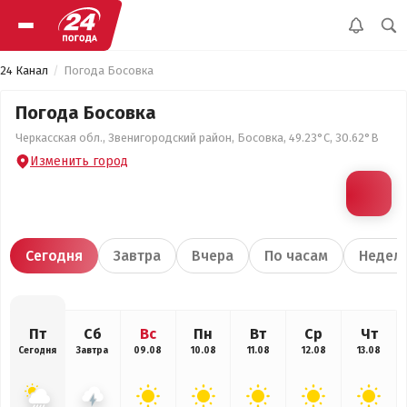
24 Канал
Погода Босовка
Погода Босовка
Черкасская обл., Звенигородский район, Босовка, 49.23°С, 30.62°В
Изменить город
Сегодня
Завтра
Вчера
По часам
Недел
Пт
Сб
Вс
Пн
Вт
Ср
Чт
Сегодня
Завтра
09.08
10.08
11.08
12.08
13.08