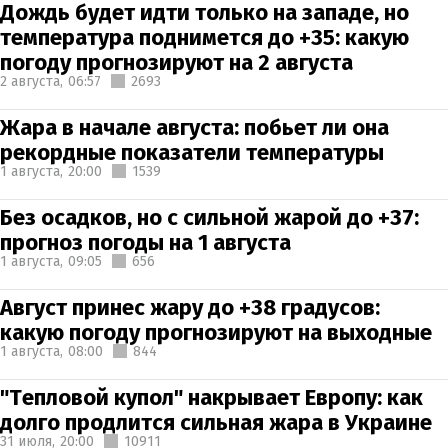
Дождь будет идти только на западе, но
температура поднимется до +35: какую
погоду прогнозируют на 2 августа
2 августа,
06:57
2693
Жара в начале августа: побьет ли она
рекордные показатели температуры
1 августа,
20:00
1539
Без осадков, но с сильной жарой до +37:
прогноз погоды на 1 августа
1 августа,
09:05
656
Август принес жару до +38 градусов:
какую погоду прогнозируют на выходные
1 августа,
08:00
844
"Тепловой купол" накрывает Европу: как
долго продлится сильная жара в Украине
31 июля,
20:00
10911