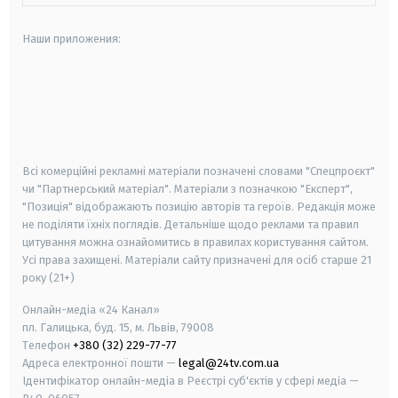
Наши приложения:
android
apple
smart tv
samsung smart tv
Всі комерційні рекламні матеріали позначені словами "Спецпроєкт"
чи "Партнерський матеріал". Матеріали з позначкою "Експерт",
"Позиція" відображають позицію авторів та героїв. Редакція може
не поділяти їхніх поглядів. Детальніше щодо реклами та правил
цитування можна ознайомитись в правилах користування сайтом.
Усі права захищені.
Матеріали сайту призначені для осіб старше
21
року (21+)
Онлайн-медіа «24 Канал»
пл. Галицька, буд. 15, м. Львів, 79008
Телефон
+380 (32) 229-77-77
Адреса електронної пошти —
legal@24tv.com.ua
Ідентифікатор онлайн-медіа в Реєстрі суб'єктів у сфері медіа —