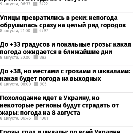
9 августа,
06:33
2422
Улицы превратились в реки: непогода
обрушилась сразу на целый ряд городов
8 августа,
21:00
4797
До +33 градусов и локальные грозы: какая
погода ожидается в ближайшие дни
8 августа,
20:00
882
До +38, но местами с грозами и шквалами:
какая будет погода на выходных
8 августа,
08:00
985
Похолодание идет в Украину, но
некоторые регионы будут страдать от
жары: погода на 8 августа
8 августа,
06:46
1361
Грозы, град и шквалы: по всей Украине