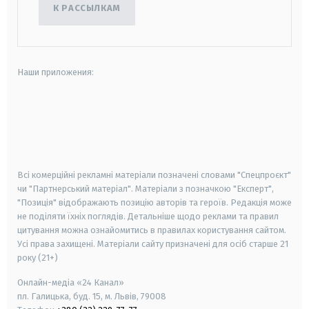
К РАССЫЛКАМ
Наши приложения:
android
apple
smart tv
samsung smart tv
Всі комерційні рекламні матеріали позначені словами "Спецпроєкт"
чи "Партнерський матеріал". Матеріали з позначкою "Експерт",
"Позиція" відображають позицію авторів та героїв. Редакція може
не поділяти їхніх поглядів. Детальніше щодо реклами та правил
цитування можна ознайомитись в правилах користування сайтом.
Усі права захищені.
Матеріали сайту призначені для осіб старше
21
року (21+)
Онлайн-медіа «24 Канал»
пл. Галицька, буд. 15, м. Львів, 79008