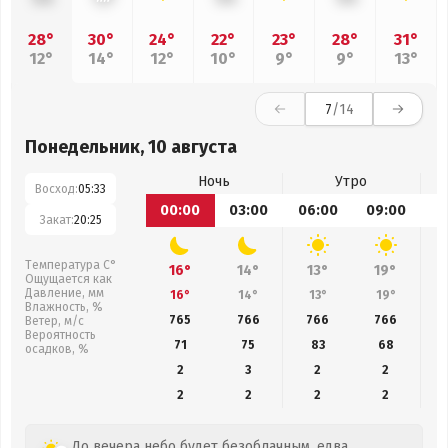
28°
30°
24°
22°
23°
28°
31°
12°
14°
12°
10°
9°
9°
13°
7
/14
Понедельник, 10 августа
Ночь
Утро
Восход:
05:33
00:00
03:00
06:00
09:00
1
Закат:
20:25
Температура С°
16°
14°
13°
19°
Ощущается как
Давление, мм
16°
14°
13°
19°
Влажность, %
765
766
766
766
Ветер, м/с
Вероятность
71
75
83
68
осадков, %
2
3
2
2
2
2
2
2
До вечера небо будет безоблачным, едва