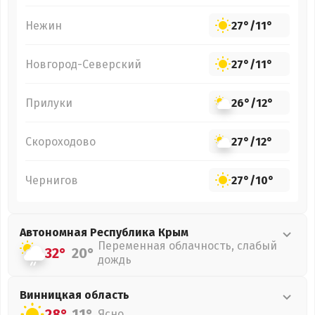
Нежин
27°
/
11°
Новгород-Северский
27°
/
11°
Прилуки
26°
/
12°
Скороходово
27°
/
12°
Чернигов
27°
/
10°
Автономная Республика Крым
Переменная облачность, слабый
32°
20°
дождь
Винницкая
область
28°
11°
Ясно