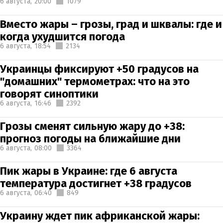
6 августа,
20:00
1079
Вместо жары – грозы, град и шквалы: где и
когда ухудшится погода
6 августа,
18:54
2134
Украинцы фиксируют +50 градусов на
"домашних" термометрах: что на это
говорят синоптики
6 августа,
16:46
2392
Грозы сменят сильную жару до +38:
прогноз погоды на ближайшие дни
6 августа,
08:00
3364
Пик жары в Украине: где 6 августа
температура достигнет +38 градусов
6 августа,
06:40
849
Украину ждет пик африканской жары: