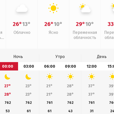
26°
13°
26°
10°
29°
10°
33
ая
Облачно
Ясно
Переменная
Пере
,
облачность
обла
слаб
Ночь
Утро
День
00:00
03:00
06:00
09:00
12:00
15:
27°
23°
21°
28°
37°
39
28°
23°
21°
28°
37°
39
762
762
761
762
761
76
53
61
61
43
31
2