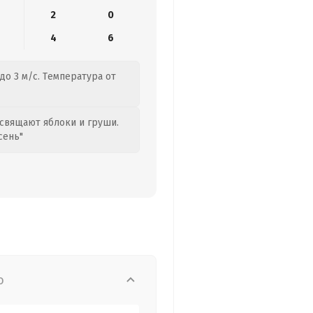
2
0
4
6
до 3 м/с. Температура от
свящают яблоки и груши.
сень"
о