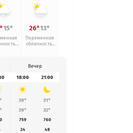
°
15°
26°
13°
менная
Переменная
чность,
облачность,
ый дождь
ливни
Вечер
00
18:00
21:00
°
39°
31°
°
39°
32°
0
759
760
4
24
48