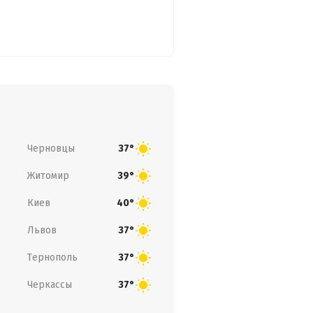
Черновцы
37°
Житомир
39°
Киев
40°
Львов
37°
Тернополь
37°
Черкассы
37°