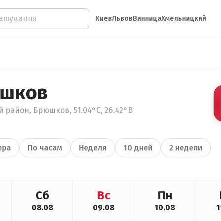
Киев
Львов
Винница
Хмельницкий
юшков
 район, Брюшков, 51.04°С, 26.42°В
ера
По часам
Неделя
10 дней
2 недели
Сб
Вс
Пн
08.08
09.08
10.08
1