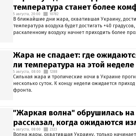
температура станет более ком
5 августа,
20:00
10782
В ближайшие дни жара, охватившая Украину, дости
температура воздуха будет достигать +40 градусов,
раскаленному воздуху начнет приходить более про
Жара не спадает: где ожидаютс
ли температура на этой неделе
5 августа,
08:00
1288
Сильная жара и тропические ночи в Украине прог
несколько суток. К концу недели ожидается прихо
фронта.
"Жаркая волна" обрушилась на
рассказал, когда ожидаются и
4 августа,
08:00
2323
Волна жары, охватившая Украину, только начинает