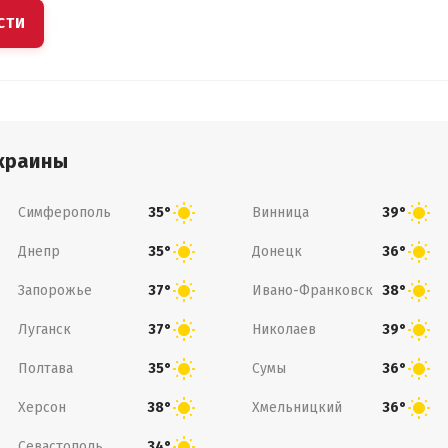
СТИ
краины
Симферополь
Винница
35°
39°
Днепр
Донецк
35°
36°
Запорожье
Ивано-Франковск
37°
38°
Луганск
Николаев
37°
39°
Полтава
Сумы
35°
36°
Херсон
Хмельницкий
38°
36°
Севастополь
34°