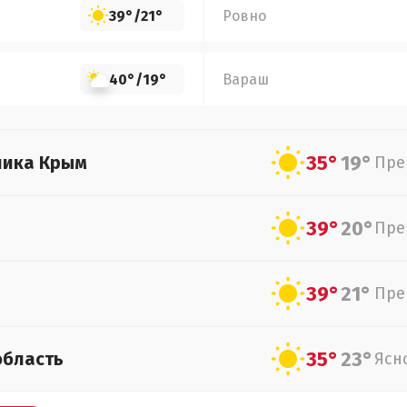
39°
/
21°
Ровно
40°
/
19°
Вараш
35°
19°
лика Крым
Пре
39°
20°
Пре
39°
21°
Пре
35°
23°
область
Ясн