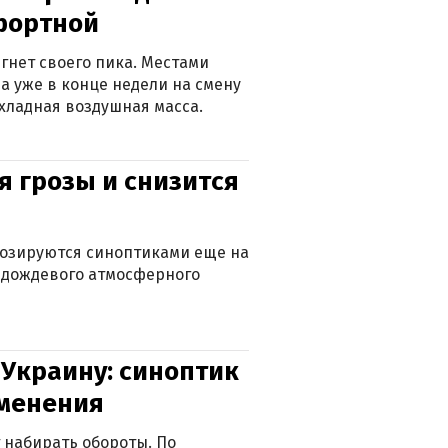
фортной
гнет своего пика. Местами
 а уже в конце недели на смену
хладная воздушная масса.
я грозы и снизится
нозируются синоптиками еще на
д дождевого атмосферного
 Украину: синоптик
зменения
 набирать обороты. По