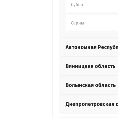
Дубно
Сарны
Автономная Респуб
Винницкая
область
Волынская
область
Днепропетровская