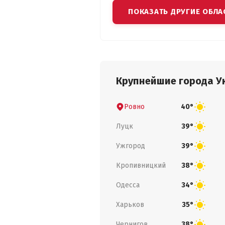
ПОКАЗАТЬ ДРУГИЕ ОБЛА
Крупнейшие города У
Ровно
40°
Луцк
39°
Ужгород
39°
Кропивницкий
38°
Одесса
34°
Харьков
35°
Чернигов
38°