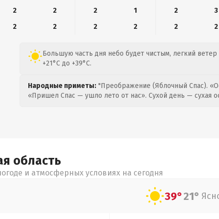
2
2
2
1
2
3
2
2
2
2
2
2
Большую часть дня небо будет чистым, легкий ветер 
+21°C до +39°C.
Народные приметы:
"Преображение (Яблочный Спас). «О
«Пришел Спас — ушло лето от нас». Сухой день — сухая о
ая
область
огоде и атмосферных условиях на сегодня
39°
21°
Ясн