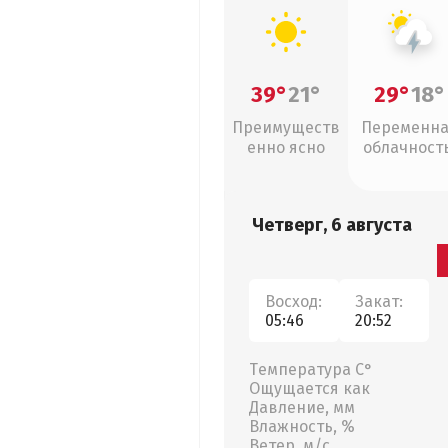
39°
21°
29°
18°
Преимуществ
Переменн
енно ясно
облачность
грозы
Четверг, 6 августа
Восход:
Закат:
05:46
20:52
Температура С°
Ощущается как
Давление, мм
Влажность, %
Ветер, м/с