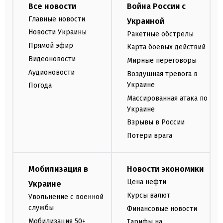
Все новости
Война России с
Главные новости
Украиной
Новости Украины
Ракетные обстрелы
Прямой эфир
Карта боевых действий
Видеоновости
Мирные переговоры
Аудионовости
Воздушная тревога в
Украине
Погода
Массированная атака по
Украине
Взрывы в России
Потери врага
Мобилизация в
Новости экономики
Цена нефти
Украине
Курсы валют
Увольнение с военной
службы
Финансовые новости
Мобилизация 50+
Тарифы на