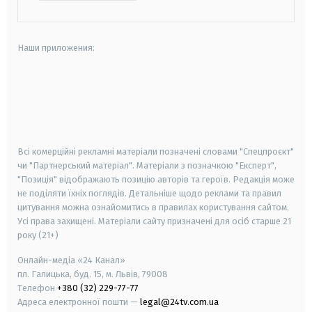
Наши приложения:
android
apple
smart tv
samsung smart tv
Всі комерційні рекламні матеріали позначені словами "Спецпроєкт"
чи "Партнерський матеріал". Матеріали з позначкою "Експерт",
"Позиція" відображають позицію авторів та героїв. Редакція може
не поділяти їхніх поглядів. Детальніше щодо реклами та правил
цитування можна ознайомитись в правилах користування сайтом.
Усі права захищені.
Матеріали сайту призначені для осіб старше
21
року (21+)
Онлайн-медіа «24 Канал»
пл. Галицька, буд. 15, м. Львів, 79008
Телефон
+380 (32) 229-77-77
Адреса електронної пошти —
legal@24tv.com.ua