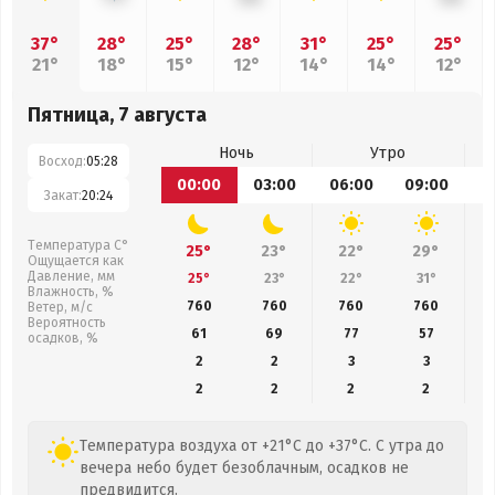
37°
28°
25°
28°
31°
25°
25°
21°
18°
15°
12°
14°
14°
12°
Пятница, 7 августа
Ночь
Утро
Восход:
05:28
00:00
03:00
06:00
09:00
1
Закат:
20:24
Температура С°
25°
23°
22°
29°
Ощущается как
Давление, мм
25°
23°
22°
31°
Влажность, %
760
760
760
760
Ветер, м/с
Вероятность
61
69
77
57
осадков, %
2
2
3
3
2
2
2
2
Температура воздуха от +21°C до +37°C. С утра до
вечера небо будет безоблачным, осадков не
предвидится.