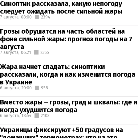
Синоптик рассказала, какую непогоду
следует ожидать после сильной жары
7 августа,
08:00
2394
Грозы обрушатся на часть областей на
фоне сильной жары: прогноз погоды на 7
августа
7 августа,
06:21
2355
Жара начнет спадать: синоптики
рассказали, когда и как изменится погода
в Украине
6 августа,
20:00
958
Вместо жары – грозы, град и шквалы: где и
когда ухудшится погода
6 августа,
18:54
2103
Украинцы фиксируют +50 градусов на
"домашних" термометрах: что на это