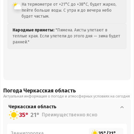
На термометре от +21°C до +38°C, будет жарко,
пейте больше воды. С утра и до вечера небо
будет чистым.
Народные приметы:
"Пимена. Аисты улетают в
теплые края. Если улетели до этого дня — зима будет
ранней."
Погода Черкасская
область
Актуальная информация о погоде и атмосферных условиях на сегодня
Черкасская
область
35°
21°
Преимущественно ясно
Звенигородка
35°
/
21°