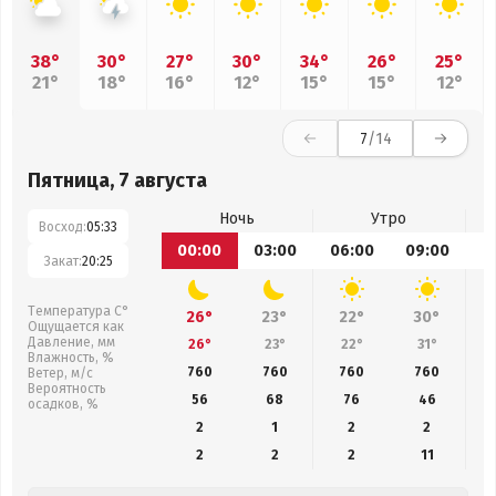
38°
30°
27°
30°
34°
26°
25°
21°
18°
16°
12°
15°
15°
12°
7
/14
Пятница, 7 августа
Ночь
Утро
Восход:
05:33
00:00
03:00
06:00
09:00
1
Закат:
20:25
Температура С°
26°
23°
22°
30°
Ощущается как
Давление, мм
26°
23°
22°
31°
Влажность, %
760
760
760
760
Ветер, м/с
Вероятность
56
68
76
46
осадков, %
2
1
2
2
2
2
2
11