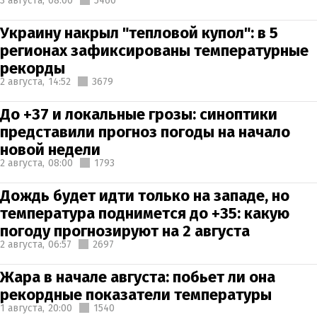
3 августа,
08:00
5460
Украину накрыл "тепловой купол": в 5
регионах зафиксированы температурные
рекорды
2 августа,
14:52
3679
До +37 и локальные грозы: синоптики
представили прогноз погоды на начало
новой недели
2 августа,
08:00
1793
Дождь будет идти только на западе, но
температура поднимется до +35: какую
погоду прогнозируют на 2 августа
2 августа,
06:57
2697
Жара в начале августа: побьет ли она
рекордные показатели температуры
1 августа,
20:00
1540