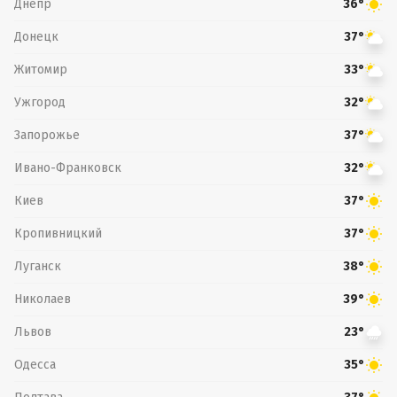
Днепр
36°
Донецк
37°
Житомир
33°
Ужгород
32°
Запорожье
37°
Ивано-Франковск
32°
Киев
37°
Кропивницкий
37°
Луганск
38°
Николаев
39°
Львов
23°
Одесса
35°