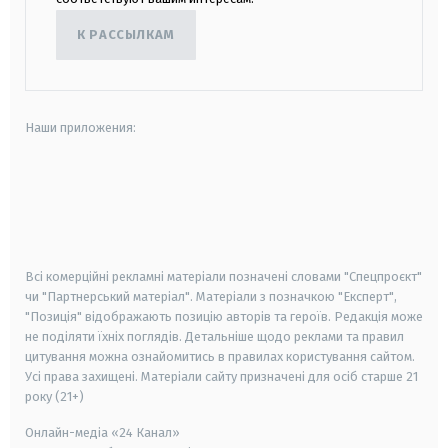
К РАССЫЛКАМ
Наши приложения:
android
apple
smart tv
samsung smart tv
Всі комерційні рекламні матеріали позначені словами "Спецпроєкт"
чи "Партнерський матеріал". Матеріали з позначкою "Експерт",
"Позиція" відображають позицію авторів та героїв. Редакція може
не поділяти їхніх поглядів. Детальніше щодо реклами та правил
цитування можна ознайомитись в правилах користування сайтом.
Усі права захищені.
Матеріали сайту призначені для осіб старше
21
року (21+)
Онлайн-медіа «24 Канал»