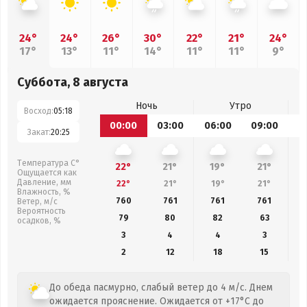
24°
24°
26°
30°
22°
21°
24°
17°
13°
11°
14°
11°
11°
9°
Суббота, 8 августа
Ночь
Утро
Восход:
05:18
00:00
03:00
06:00
09:00
1
Закат:
20:25
Температура С°
22°
21°
19°
21°
Ощущается как
Давление, мм
22°
21°
19°
21°
Влажность, %
760
761
761
761
Ветер, м/с
Вероятность
79
80
82
63
осадков, %
3
4
4
3
2
12
18
15
До обеда пасмурно, слабый ветер до 4 м/с. Днем
ожидается прояснение. Ожидается от +17°C до