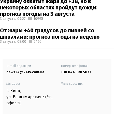
Украину охватит жара до +38, но в
некоторых областях пройдут дожди:
прогноз погоды на 3 августа
3 августа,
09:27
10995
От жары +40 градусов до ливней со
шквалами: прогноз погоды на неделю
3 августа,
08:00
5465
E-mail редакции
Номер телефона:
news24@24tv.com.ua
+38 044 390 5077
Мы здесь:
Мы в соцсетях:
г. Киев
,
ул. Владимирская
61/11,
офис
50