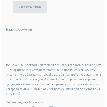
К РАССЫЛКАМ
Наши приложения:
android
apple
smart tv
samsung smart tv
Всі комерційні рекламні матеріали позначені словами "Спецпроєкт"
чи "Партнерський матеріал". Матеріали з позначкою "Експерт",
"Позиція" відображають позицію авторів та героїв. Редакція може
не поділяти їхніх поглядів. Детальніше щодо реклами та правил
цитування можна ознайомитись в правилах користування сайтом.
Усі права захищені.
Матеріали сайту призначені для осіб старше
21
року (21+)
Онлайн-медіа «24 Канал»