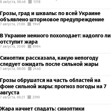
8 августа,
06:46
1318
Грозы, град и шквалы: по всей Украине
объявлено штормовое предупреждение
7 августа,
21:00
1949
В Украине немного похолодает: надолго ли
отступит жара
7 августа,
20:00
8964
Синоптик рассказала, какую непогоду
следует ожидать после сильной жары
7 августа,
08:00
2440
Грозы обрушатся на часть областей на
фоне сильной жары: прогноз погоды на 7
августа
7 августа,
06:21
2390
Жара начнет спадать: синоптики