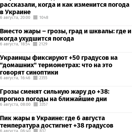
рассказали, когда и как изменится погода
в Украине
6 августа,
20:00
1048
Вместо жары – грозы, град и шквалы: где и
когда ухудшится погода
6 августа,
18:54
2129
Украинцы фиксируют +50 градусов на
"домашних" термометрах: что на это
говорят синоптики
6 августа,
16:46
2355
Грозы сменят сильную жару до +38:
прогноз погоды на ближайшие дни
6 августа,
08:00
3357
Пик жары в Украине: где 6 августа
температура достигнет +38 градусов
6 августа,
06:40
837