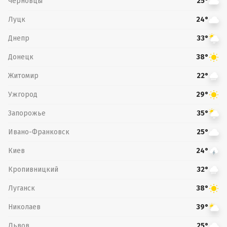
Черновцы
25°
Луцк
24°
Днепр
33°
Донецк
38°
Житомир
22°
Ужгород
29°
Запорожье
35°
Ивано-Франковск
25°
Киев
24°
Кропивницкий
32°
Луганск
38°
Николаев
39°
Львов
25°