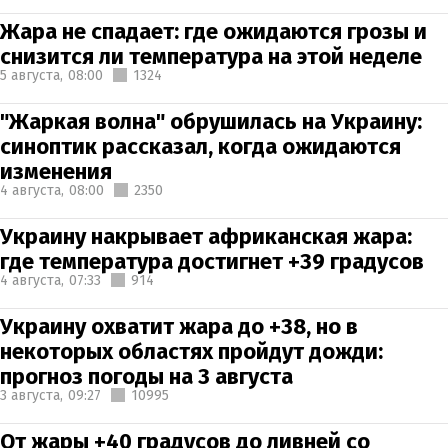
Жара не спадает: где ожидаются грозы и
снизится ли температура на этой неделе
5 августа,
08:00
1324
"Жаркая волна" обрушилась на Украину:
синоптик рассказал, когда ожидаются
изменения
4 августа,
08:00
2350
Украину накрывает африканская жара:
где температура достигнет +39 градусов
4 августа,
07:33
914
Украину охватит жара до +38, но в
некоторых областях пройдут дожди:
прогноз погоды на 3 августа
3 августа,
09:27
10995
От жары +40 градусов до ливней со