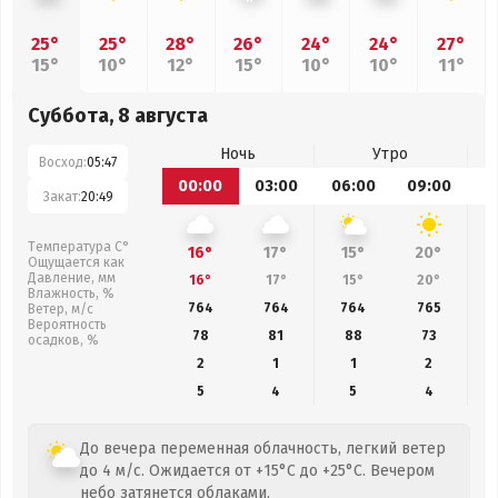
25°
25°
28°
26°
24°
24°
27°
15°
10°
12°
15°
10°
10°
11°
Суббота, 8 августа
Ночь
Утро
Восход:
05:47
00:00
03:00
06:00
09:00
1
Закат:
20:49
Температура С°
16°
17°
15°
20°
Ощущается как
Давление, мм
16°
17°
15°
20°
Влажность, %
764
764
764
765
Ветер, м/с
Вероятность
78
81
88
73
осадков, %
2
1
1
2
5
4
5
4
До вечера переменная облачность, легкий ветер
до 4 м/с. Ожидается от +15°C до +25°C. Вечером
небо затянется облаками.