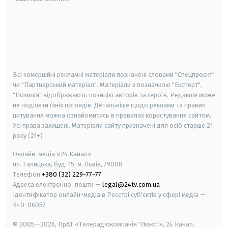
android
apple
smart tv
samsung smart tv
Всі комерційні рекламні матеріали позначені словами "Спецпроєкт"
чи "Партнерський матеріал". Матеріали з позначкою "Експерт",
"Позиція" відображають позицію авторів та героїв. Редакція може
не поділяти їхніх поглядів. Детальніше щодо реклами та правил
цитування можна ознайомитись в правилах користування сайтом.
Усі права захищені.
Матеріали сайту призначені для осіб старше
21
року (21+)
Онлайн-медіа «24 Канал»
пл. Галицька, буд. 15, м. Львів, 79008
Телефон
+380 (32) 229-77-77
Адреса електронної пошти —
legal@24tv.com.ua
Ідентифікатор онлайн-медіа в Реєстрі суб'єктів у сфері медіа —
R40-06057
© 2005—2026,
ПрАТ «Телерадіокомпанія "Люкс"», 24 Канал.