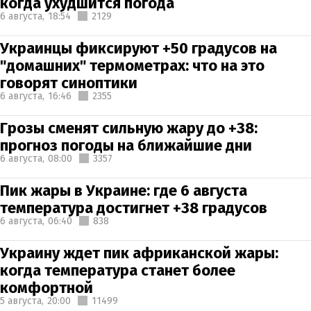
когда ухудшится погода
6 августа,
18:54
2129
Украинцы фиксируют +50 градусов на
"домашних" термометрах: что на это
говорят синоптики
6 августа,
16:46
2355
Грозы сменят сильную жару до +38:
прогноз погоды на ближайшие дни
6 августа,
08:00
3357
Пик жары в Украине: где 6 августа
температура достигнет +38 градусов
6 августа,
06:40
838
Украину ждет пик африканской жары:
когда температура станет более
комфортной
5 августа,
20:00
11499