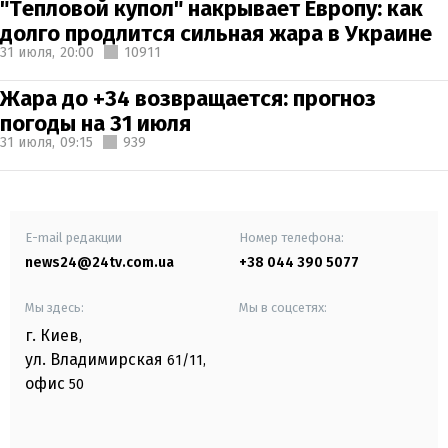
"Тепловой купол" накрывает Европу: как
долго продлится сильная жара в Украине
31 июля,
20:00
10911
Жара до +34 возвращается: прогноз
погоды на 31 июля
31 июля,
09:15
939
E-mail редакции
Номер телефона:
news24@24tv.com.ua
+38 044 390 5077
Мы здесь:
Мы в соцсетях:
г. Киев
,
ул. Владимирская
61/11,
офис
50