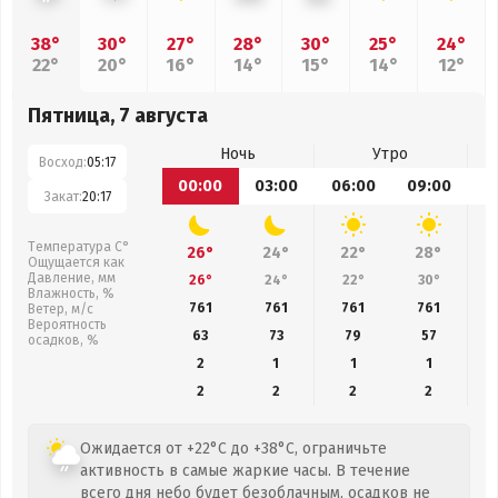
38°
30°
27°
28°
30°
25°
24°
22°
20°
16°
14°
15°
14°
12°
Пятница, 7 августа
Ночь
Утро
Восход:
05:17
00:00
03:00
06:00
09:00
1
Закат:
20:17
Температура С°
26°
24°
22°
28°
Ощущается как
Давление, мм
26°
24°
22°
30°
Влажность, %
761
761
761
761
Ветер, м/с
Вероятность
63
73
79
57
осадков, %
2
1
1
1
2
2
2
2
Ожидается от +22°C до +38°C, ограничьте
активность в самые жаркие часы. В течение
всего дня небо будет безоблачным, осадков не