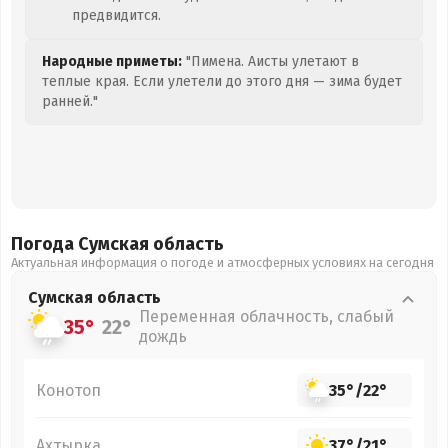
предвидится.
Народные приметы:
"Пимена. Аисты улетают в
теплые края. Если улетели до этого дня — зима будет
ранней."
Погода Сумская
область
Актуальная информация о погоде и атмосферных условиях на сегодня
Сумская
область
Переменная облачность, слабый
35°
22°
дождь
Конотоп
35°
/
22°
Ахтырка
37°
/
21°