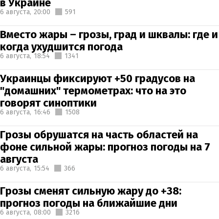
в Украине
6 августа,
20:00
591
Вместо жары – грозы, град и шквалы: где и
когда ухудшится погода
6 августа,
18:54
1341
Украинцы фиксируют +50 градусов на
"домашних" термометрах: что на это
говорят синоптики
6 августа,
16:46
1508
Грозы обрушатся на часть областей на
фоне сильной жары: прогноз погоды на 7
августа
6 августа,
15:54
366
Грозы сменят сильную жару до +38:
прогноз погоды на ближайшие дни
6 августа,
08:00
3216