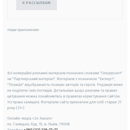
К РАССЫЛКАМ
Наши приложения:
android
apple
smart tv
samsung smart tv
Всі комерційні рекламні матеріали позначені словами "Спецпроєкт"
чи "Партнерський матеріал". Матеріали з позначкою "Експерт",
"Позиція" відображають позицію авторів та героїв. Редакція може
не поділяти їхніх поглядів. Детальніше щодо реклами та правил
цитування можна ознайомитись в правилах користування сайтом.
Усі права захищені.
Матеріали сайту призначені для осіб старше
21
року (21+)
Онлайн-медіа «24 Канал»
пл. Галицька, буд. 15, м. Львів, 79008
Телефон
+380 (32) 229-77-77