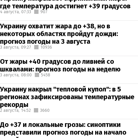
где температура достигнет +39 градусов
4 августа,
07:33
907
Украину охватит жара до +38, но в
некоторых областях пройдут дожди:
прогноз погоды на 3 августа
3 августа,
09:27
10936
От жары +40 градусов до ливней со
шквалами: прогноз погоды на неделю
3 августа,
08:00
5458
Украину накрыл "тепловой купол": в 5
регионах зафиксированы температурные
рекорды
2 августа,
14:52
3660
До +37 и локальные грозы: синоптики
представили прогноз погоды на начало