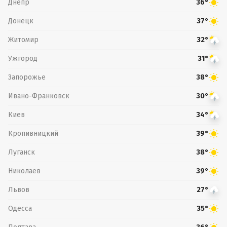
Днепр
36°
Донецк
37°
Житомир
32°
Ужгород
31°
Запорожье
38°
Ивано-Франковск
30°
Киев
34°
Кропивницкий
39°
Луганск
38°
Николаев
39°
Львов
27°
Одесса
35°