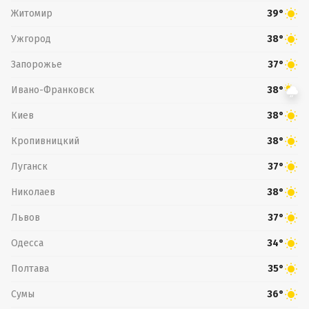
Житомир
39°
Ужгород
38°
Запорожье
37°
Ивано-Франковск
38°
Киев
38°
Кропивницкий
38°
Луганск
37°
Николаев
38°
Львов
37°
Одесса
34°
Полтава
35°
Сумы
36°