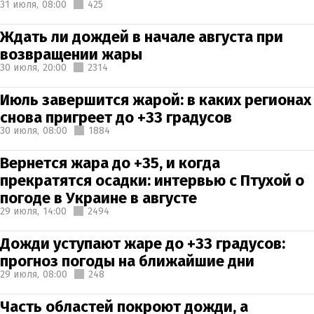
31 июля,
08:00
425
Ждать ли дождей в начале августа при
возвращении жары
30 июля,
20:00
2314
Июль завершится жарой: в каких регионах
снова пригреет до +33 градусов
30 июля,
08:00
1884
Вернется жара до +35, и когда
прекратятся осадки: интервью с Птухой о
погоде в Украине в августе
29 июля,
14:00
2494
Дожди уступают жаре до +33 градусов:
прогноз погоды на ближайшие дни
29 июля,
08:00
248
Часть областей покроют дожди, а