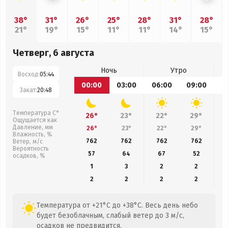
38°
31°
26°
25°
28°
31°
28°
21°
19°
15°
11°
11°
14°
15°
Четверг, 6 августа
Ночь
Утро
Восход:
05:44
00:00
03:00
06:00
09:00
1
Закат:
20:48
Температура С°
26°
23°
22°
29°
Ощущается как
Давление, мм
26°
23°
22°
29°
Влажность, %
762
762
762
762
Ветер, м/с
Вероятность
57
64
67
52
осадков, %
1
3
2
2
2
2
2
2
Температура от +21°C до +38°C. Весь день небо
будет безоблачным, слабый ветер до 3 м/с,
осадков не предвидится.