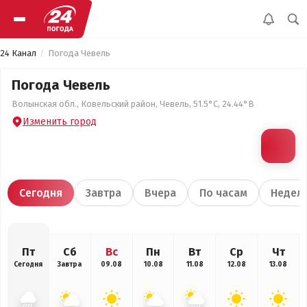
24 Канал
Погода Чевель
Погода Чевель
Волынская обл., Ковельский район, Чевель, 51.5°С, 24.44°В
Изменить город
Сегодня
Завтра
Вчера
По часам
Недел
Пт
Сб
Вс
Пн
Вт
Ср
Чт
Сегодня
Завтра
09.08
10.08
11.08
12.08
13.08