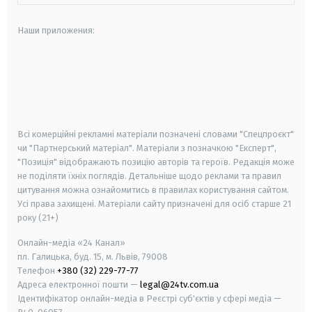
Наши приложения:
android
apple
smart tv
samsung smart tv
Всі комерційні рекламні матеріали позначені словами "Спецпроєкт"
чи "Партнерський матеріал". Матеріали з позначкою "Експерт",
"Позиція" відображають позицію авторів та героїв. Редакція може
не поділяти їхніх поглядів. Детальніше щодо реклами та правил
цитування можна ознайомитись в правилах користування сайтом.
Усі права захищені.
Матеріали сайту призначені для осіб старше
21
року (21+)
Онлайн-медіа «24 Канал»
пл. Галицька, буд. 15, м. Львів, 79008
Телефон
+380 (32) 229-77-77
Адреса електронної пошти —
legal@24tv.com.ua
Ідентифікатор онлайн-медіа в Реєстрі суб'єктів у сфері медіа —