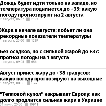
Дождь будет идти только на западе, но
температура поднимется до +35: какую
погоду прогнозируют на 2 августа
2 августа,
06:57
2693
Жара в начале августа: побьет ли она
рекордные показатели температуры
1 августа,
20:00
1539
Без осадков, но с сильной жарой до +37:
прогноз погоды на 1 августа
1 августа,
09:05
656
Август принес жару до +38 градусов:
какую погоду прогнозируют на выходные
1 августа,
08:00
844
"Тепловой купол" накрывает Европу: как
долго продлится сильная жара в Украине
31 июля,
20:00
10911