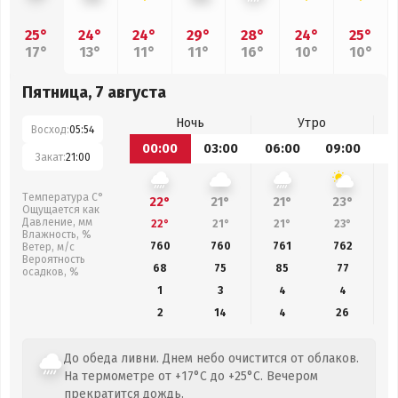
25°
24°
24°
29°
28°
24°
25°
17°
13°
11°
11°
16°
10°
10°
Пятница, 7 августа
Ночь
Утро
Восход:
05:54
00:00
03:00
06:00
09:00
1
Закат:
21:00
Температура С°
22°
21°
21°
23°
Ощущается как
Давление, мм
22°
21°
21°
23°
Влажность, %
760
760
761
762
Ветер, м/с
Вероятность
68
75
85
77
осадков, %
1
3
4
4
2
14
4
26
До обеда ливни. Днем небо очистится от облаков.
На термометре от +17°C до +25°C. Вечером
прекратится дождь.