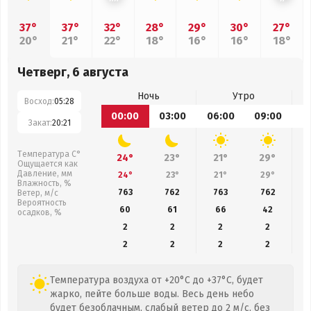
37°
37°
32°
28°
29°
30°
27°
20°
21°
22°
18°
16°
16°
18°
Четверг, 6 августа
Ночь
Утро
Восход:
05:28
00:00
03:00
06:00
09:00
1
Закат:
20:21
Температура С°
24°
23°
21°
29°
Ощущается как
Давление, мм
24°
23°
21°
29°
Влажность, %
763
762
763
762
Ветер, м/с
Вероятность
60
61
66
42
осадков, %
2
2
2
2
2
2
2
2
Температура воздуха от +20°C до +37°C, будет
жарко, пейте больше воды. Весь день небо
будет безоблачным, слабый ветер до 2 м/с, без