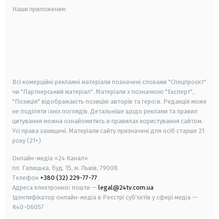
Наши приложения:
android
apple
smart tv
samsung smart tv
Всі комерційні рекламні матеріали позначені словами "Спецпроєкт"
чи "Партнерський матеріал". Матеріали з позначкою "Експерт",
"Позиція" відображають позицію авторів та героїв. Редакція може
не поділяти їхніх поглядів. Детальніше щодо реклами та правил
цитування можна ознайомитись в правилах користування сайтом.
Усі права захищені.
Матеріали сайту призначені для осіб старше
21
року (21+)
Онлайн-медіа «24 Канал»
пл. Галицька, буд. 15, м. Львів, 79008
Телефон
+380 (32) 229-77-77
Адреса електронної пошти —
legal@24tv.com.ua
Ідентифікатор онлайн-медіа в Реєстрі суб'єктів у сфері медіа —
R40-06057