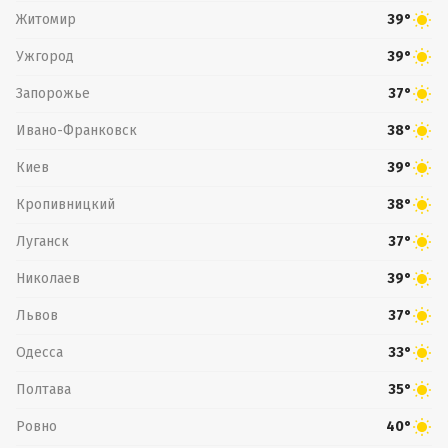
Житомир
39°
Ужгород
39°
Запорожье
37°
Ивано-Франковск
38°
Киев
39°
Кропивницкий
38°
Луганск
37°
Николаев
39°
Львов
37°
Одесса
33°
Полтава
35°
Ровно
40°