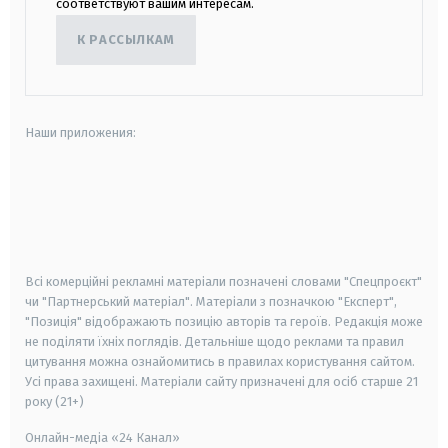
соответствуют вашим интересам.
К РАССЫЛКАМ
Наши приложения:
android
apple
smart tv
samsung smart tv
Всі комерційні рекламні матеріали позначені словами "Спецпроєкт"
чи "Партнерський матеріал". Матеріали з позначкою "Експерт",
"Позиція" відображають позицію авторів та героїв. Редакція може
не поділяти їхніх поглядів. Детальніше щодо реклами та правил
цитування можна ознайомитись в правилах користування сайтом.
Усі права захищені.
Матеріали сайту призначені для осіб старше
21
року (21+)
Онлайн-медіа «24 Канал»