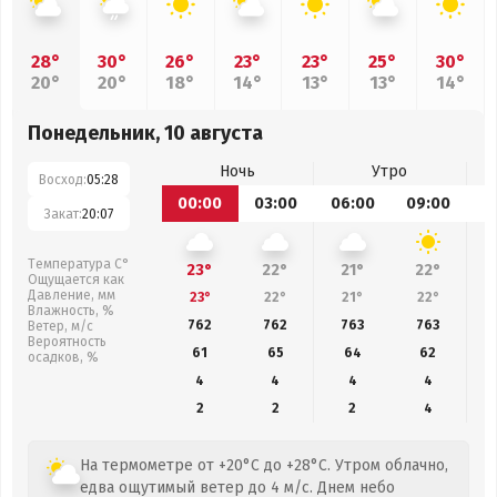
28°
30°
26°
23°
23°
25°
30°
20°
20°
18°
14°
13°
13°
14°
Понедельник, 10 августа
Ночь
Утро
Восход:
05:28
00:00
03:00
06:00
09:00
1
Закат:
20:07
Температура С°
23°
22°
21°
22°
Ощущается как
Давление, мм
23°
22°
21°
22°
Влажность, %
762
762
763
763
Ветер, м/с
Вероятность
61
65
64
62
осадков, %
4
4
4
4
2
2
2
4
На термометре от +20°C до +28°C. Утром облачно,
едва ощутимый ветер до 4 м/с. Днем небо