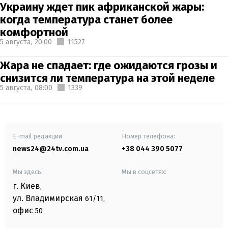
Украину ждет пик африканской жары:
когда температура станет более
комфортной
5 августа,
20:00
11527
Жара не спадает: где ожидаются грозы и
снизится ли температура на этой неделе
5 августа,
08:00
1339
E-mail редакции
Номер телефона:
news24@24tv.com.ua
+38 044 390 5077
Мы здесь:
Мы в соцсетях:
г. Киев
,
ул. Владимирская
61/11,
офис
50