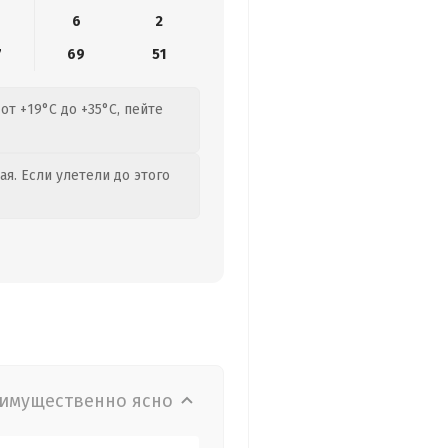
6
2
7
69
51
от +19°C до +35°C, пейте
я. Если улетели до этого
имущественно ясно