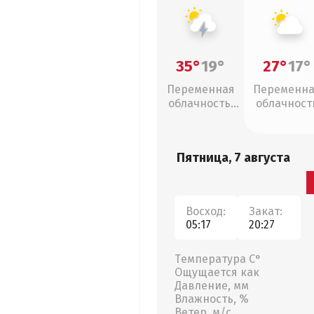
35°
19°
27°
17°
Переменная
Переменн
облачность,
облачност
грозы
Пятница, 7 августа
Восход:
Закат:
05:17
20:27
Температура С°
Ощущается как
Давление, мм
Влажность, %
Ветер, м/с