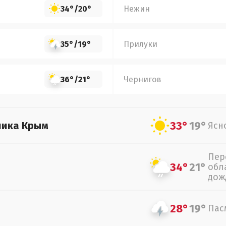
34°
/
20°
Нежин
35°
/
19°
Прилуки
36°
/
21°
Чернигов
33°
19°
лика Крым
Ясн
Пер
34°
21°
обл
дож
28°
19°
Пас