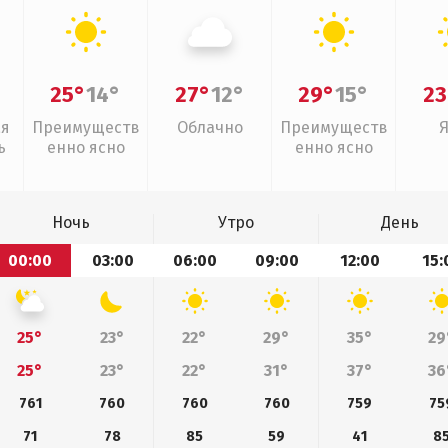
25°
14°
27°
12°
29°
15°
23
ая
Преимуществ
Облачно
Преимуществ
ь
енно ясно
енно ясно
Ночь
Утро
День
00:00
03:00
06:00
09:00
12:00
15:
25°
23°
22°
29°
35°
29
25°
23°
22°
31°
37°
36
761
760
760
760
759
75
71
78
85
59
41
8