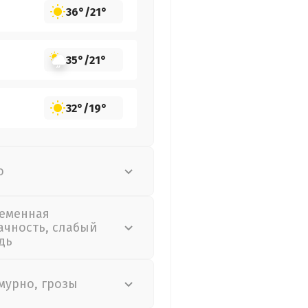
36°
/
21°
35°
/
21°
32°
/
19°
о
еменная
ачность, слабый
дь
мурно, грозы