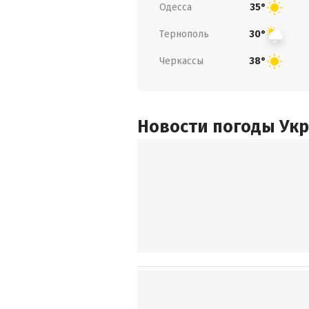
Одесса
35°
Тернополь
30°
Черкассы
38°
Новости погоды Ук