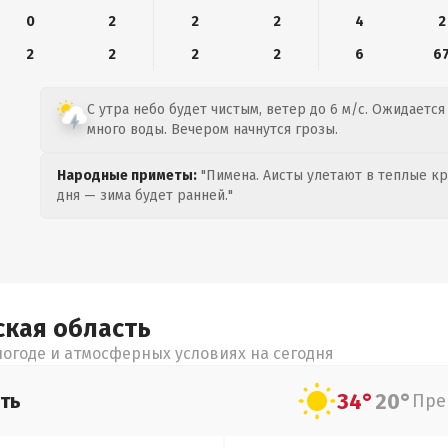
0
2
2
2
4
2
2
2
2
2
6
6
С утра небо будет чистым, ветер до 6 м/с. Ожидается 
много воды. Вечером начнутся грозы.
Народные приметы:
"Пимена. Аисты улетают в теплые кра
дня — зима будет ранней."
ская
область
огоде и атмосферных условиях на сегодня
34°
20°
ть
Пре