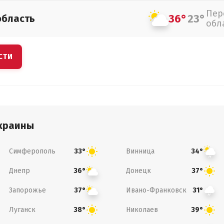
Пер
36°
23°
область
обл
СТИ
краины
Симферополь
Винница
33°
34°
Днепр
Донецк
36°
37°
Запорожье
Ивано-Франковск
37°
31°
Луганск
Николаев
38°
39°