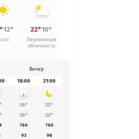
°
12°
22°
10°
Ясно
Переменная
облачность
Вечер
00
18:00
21:00
°
26°
22°
°
26°
22°
9
760
760
5
93
98