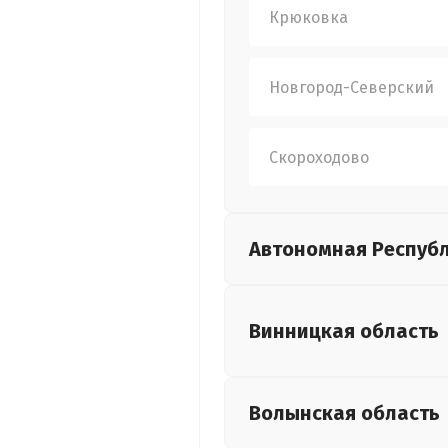
Крюковка
Новгород-Северский
Скороходово
Автономная Респуб
Винницкая
область
Волынская
область