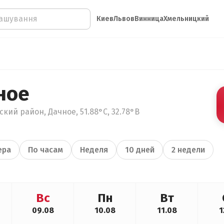
Киев
Львов
Винница
Хмельницкий
ное
кий район, Дачное, 51.88°С, 32.78°В
ера
По часам
Неделя
10 дней
2 недели
Вс
Пн
Вт
09.08
10.08
11.08
1