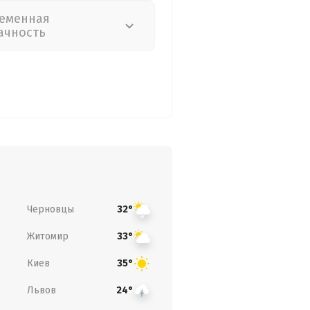
еменная
ачность
Черновцы
32°
Житомир
33°
Киев
35°
Львов
24°