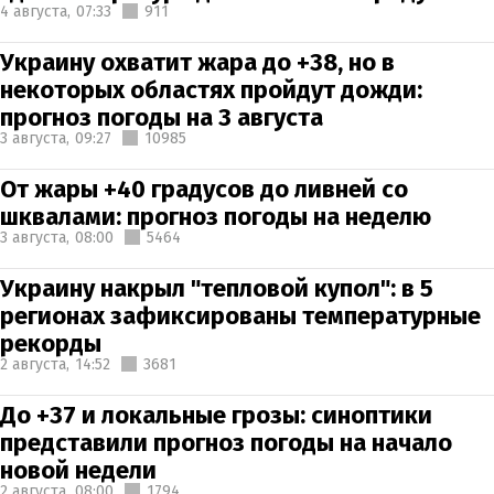
4 августа,
07:33
911
Украину охватит жара до +38, но в
некоторых областях пройдут дожди:
прогноз погоды на 3 августа
3 августа,
09:27
10985
От жары +40 градусов до ливней со
шквалами: прогноз погоды на неделю
3 августа,
08:00
5464
Украину накрыл "тепловой купол": в 5
регионах зафиксированы температурные
рекорды
2 августа,
14:52
3681
До +37 и локальные грозы: синоптики
представили прогноз погоды на начало
новой недели
2 августа,
08:00
1794