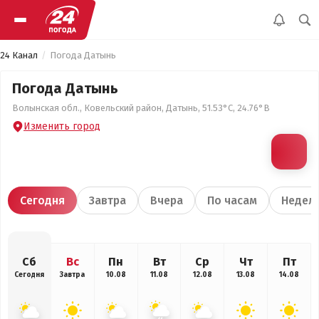
24 Канал
Погода Датынь
Погода Датынь
Волынская обл., Ковельский район, Датынь, 51.53°С, 24.76°В
Изменить город
Сегодня
Завтра
Вчера
По часам
Недел
Сб
Вс
Пн
Вт
Ср
Чт
Пт
Сегодня
Завтра
10.08
11.08
12.08
13.08
14.08