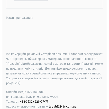
Наши приложения:
android
apple
smart tv
samsung smart tv
Всі комерційні рекламні матеріали позначені словами "Спецпроєкт"
чи "Партнерський матеріал". Матеріали з позначкою "Експерт",
"Позиція" відображають позицію авторів та героїв. Редакція може
не поділяти їхніх поглядів. Детальніше щодо реклами та правил
цитування можна ознайомитись в правилах користування сайтом.
Усі права захищені.
Матеріали сайту призначені для осіб старше
21
року (21+)
Онлайн-медіа «24 Канал»
пл. Галицька, буд. 15, м. Львів, 79008
Телефон
+380 (32) 229-77-77
Адреса електронної пошти —
legal@24tv.com.ua