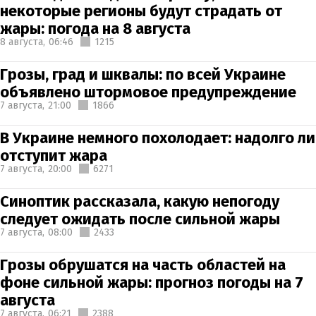
некоторые регионы будут страдать от
жары: погода на 8 августа
8 августа,
06:46
1215
Грозы, град и шквалы: по всей Украине
объявлено штормовое предупреждение
7 августа,
21:00
1866
В Украине немного похолодает: надолго ли
отступит жара
7 августа,
20:00
6271
Синоптик рассказала, какую непогоду
следует ожидать после сильной жары
7 августа,
08:00
2433
Грозы обрушатся на часть областей на
фоне сильной жары: прогноз погоды на 7
августа
7 августа,
06:21
2388