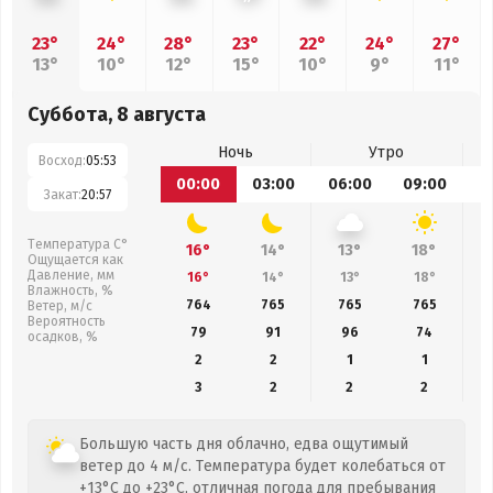
23°
24°
28°
23°
22°
24°
27°
13°
10°
12°
15°
10°
9°
11°
Суббота, 8 августа
Ночь
Утро
Восход:
05:53
00:00
03:00
06:00
09:00
1
Закат:
20:57
Температура С°
16°
14°
13°
18°
Ощущается как
Давление, мм
16°
14°
13°
18°
Влажность, %
764
765
765
765
Ветер, м/с
Вероятность
79
91
96
74
осадков, %
2
2
1
1
3
2
2
2
Большую часть дня облачно, едва ощутимый
ветер до 4 м/с. Температура будет колебаться от
+13°C до +23°C, отличная погода для пребывания