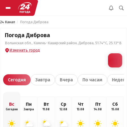
24 Канал
Погода Диброва
Погода Диброва
Волынская обл., Камень-Каширский район, Диброва, 51.74°С, 25.13°В
Изменить город
Сегодня
Завтра
Вчера
По часам
Недел
Вс
Пн
Вт
Ср
Чт
Пт
Сб
Сегодня
Завтра
11.08
12.08
13.08
14.08
15.08