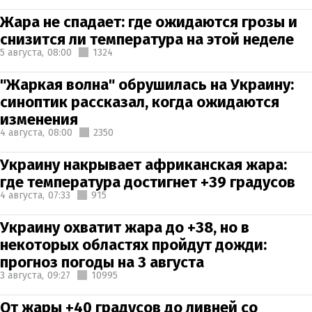
Жара не спадает: где ожидаются грозы и
снизится ли температура на этой неделе
5 августа,
08:00
1324
"Жаркая волна" обрушилась на Украину:
синоптик рассказал, когда ожидаются
изменения
4 августа,
08:00
2350
Украину накрывает африканская жара:
где температура достигнет +39 градусов
4 августа,
07:33
915
Украину охватит жара до +38, но в
некоторых областях пройдут дожди:
прогноз погоды на 3 августа
3 августа,
09:27
10995
От жары +40 градусов до ливней со