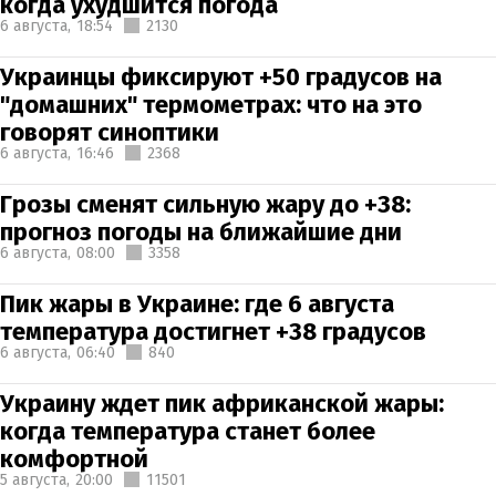
когда ухудшится погода
6 августа,
18:54
2130
Украинцы фиксируют +50 градусов на
"домашних" термометрах: что на это
говорят синоптики
6 августа,
16:46
2368
Грозы сменят сильную жару до +38:
прогноз погоды на ближайшие дни
6 августа,
08:00
3358
Пик жары в Украине: где 6 августа
температура достигнет +38 градусов
6 августа,
06:40
840
Украину ждет пик африканской жары:
когда температура станет более
комфортной
5 августа,
20:00
11501