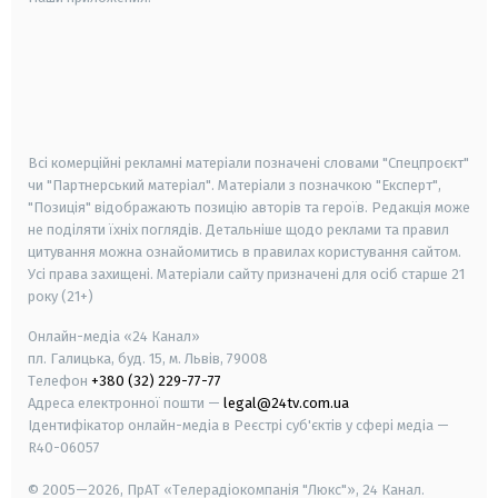
android
apple
smart tv
samsung smart tv
Всі комерційні рекламні матеріали позначені словами "Спецпроєкт"
чи "Партнерський матеріал". Матеріали з позначкою "Експерт",
"Позиція" відображають позицію авторів та героїв. Редакція може
не поділяти їхніх поглядів. Детальніше щодо реклами та правил
цитування можна ознайомитись в правилах користування сайтом.
Усі права захищені.
Матеріали сайту призначені для осіб старше
21
року (21+)
Онлайн-медіа «24 Канал»
пл. Галицька, буд. 15, м. Львів, 79008
Телефон
+380 (32) 229-77-77
Адреса електронної пошти —
legal@24tv.com.ua
Ідентифікатор онлайн-медіа в Реєстрі суб'єктів у сфері медіа —
R40-06057
© 2005—2026,
ПрАТ «Телерадіокомпанія "Люкс"», 24 Канал.