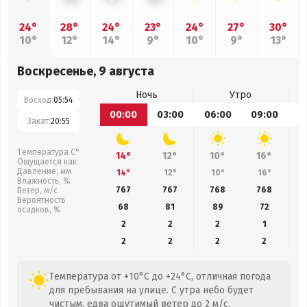
24°
28°
24°
23°
24°
27°
30°
10°
12°
14°
9°
10°
9°
13°
Воскресенье, 9 августа
Ночь
Утро
Восход:
05:54
00:00
03:00
06:00
09:00
1
Закат:
20:55
Температура С°
14°
12°
10°
16°
Ощущается как
Давление, мм
14°
12°
10°
16°
Влажность, %
767
767
768
768
Ветер, м/с
Вероятность
68
81
89
72
осадков, %
2
2
2
1
2
2
2
2
Температура от +10°C до +24°C, отличная погода
для пребывания на улице. С утра небо будет
чистым, едва ощутимый ветер до 2 м/с.