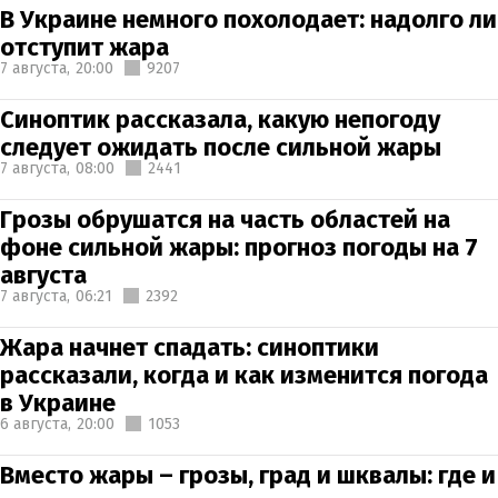
В Украине немного похолодает: надолго ли
отступит жара
7 августа,
20:00
9207
Синоптик рассказала, какую непогоду
следует ожидать после сильной жары
7 августа,
08:00
2441
Грозы обрушатся на часть областей на
фоне сильной жары: прогноз погоды на 7
августа
7 августа,
06:21
2392
Жара начнет спадать: синоптики
рассказали, когда и как изменится погода
в Украине
6 августа,
20:00
1053
Вместо жары – грозы, град и шквалы: где и