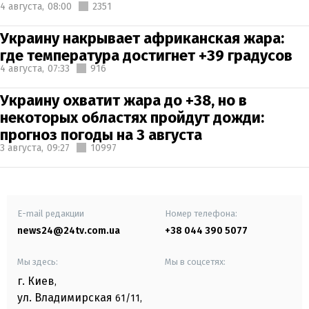
4 августа,
08:00
2351
Украину накрывает африканская жара:
где температура достигнет +39 градусов
4 августа,
07:33
916
Украину охватит жара до +38, но в
некоторых областях пройдут дожди:
прогноз погоды на 3 августа
3 августа,
09:27
10997
E-mail редакции
Номер телефона:
news24@24tv.com.ua
+38 044 390 5077
Мы здесь:
Мы в соцсетях:
г. Киев
,
ул. Владимирская
61/11,