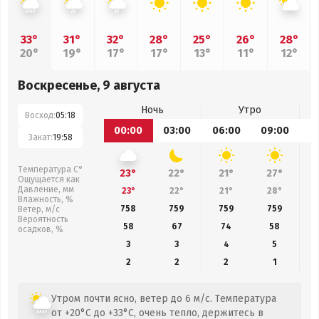
33°
31°
32°
28°
25°
26°
28°
20°
19°
17°
17°
13°
11°
12°
Воскресенье, 9 августа
Ночь
Утро
Восход:
05:18
00:00
03:00
06:00
09:00
1
Закат:
19:58
Температура С°
23°
22°
21°
27°
Ощущается как
Давление, мм
23°
22°
21°
28°
Влажность, %
758
759
759
759
Ветер, м/с
Вероятность
58
67
74
58
осадков, %
3
3
4
5
2
2
2
1
Утром почти ясно, ветер до 6 м/с. Температура
от +20°C до +33°C, очень тепло, держитесь в