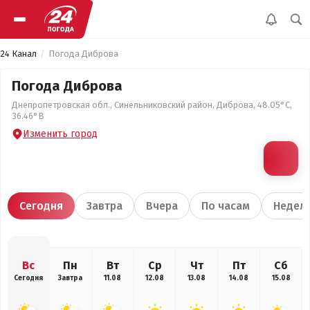
24 Канал
Погода Диброва
Погода Диброва
Днепропетровская обл., Синельниковский район, Диброва, 48.05°С,
36.46°В
Изменить город
Сегодня
Завтра
Вчера
По часам
Недел
Вс
Пн
Вт
Ср
Чт
Пт
Сб
Сегодня
Завтра
11.08
12.08
13.08
14.08
15.08