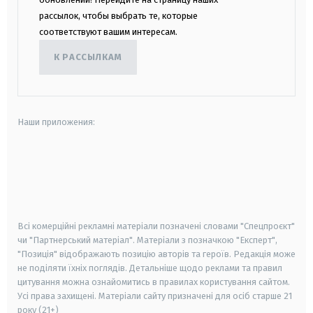
рассылок, чтобы выбрать те, которые
соответствуют вашим интересам.
К РАССЫЛКАМ
Наши приложения:
android
apple
smart tv
samsung smart tv
Всі комерційні рекламні матеріали позначені словами "Спецпроєкт"
чи "Партнерський матеріал". Матеріали з позначкою "Експерт",
"Позиція" відображають позицію авторів та героїв. Редакція може
не поділяти їхніх поглядів. Детальніше щодо реклами та правил
цитування можна ознайомитись в правилах користування сайтом.
Усі права захищені.
Матеріали сайту призначені для осіб старше
21
року (21+)