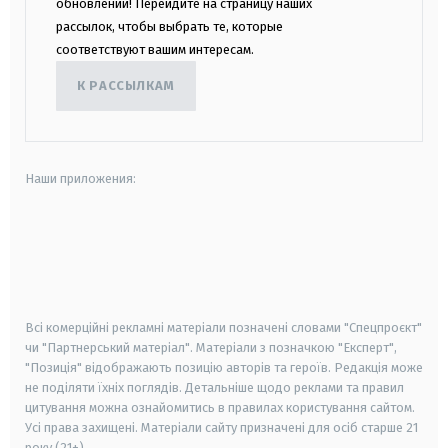
обновлений! Перейдите на страницу наших
рассылок, чтобы выбрать те, которые
соответствуют вашим интересам.
К РАССЫЛКАМ
Наши приложения:
android
apple
smart tv
samsung smart tv
Всі комерційні рекламні матеріали позначені словами "Спецпроєкт"
чи "Партнерський матеріал". Матеріали з позначкою "Експерт",
"Позиція" відображають позицію авторів та героїв. Редакція може
не поділяти їхніх поглядів. Детальніше щодо реклами та правил
цитування можна ознайомитись в правилах користування сайтом.
Усі права захищені.
Матеріали сайту призначені для осіб старше
21
року (21+)