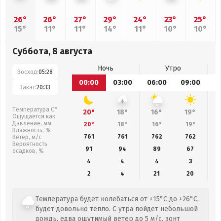
26°
26°
27°
29°
24°
23°
25°
15°
11°
11°
14°
11°
10°
10°
Суббота, 8 августа
Ночь
Утро
Восход:
05:28
00:00
03:00
06:00
09:00
1
Закат:
20:33
Температура С°
20°
18°
16°
19°
Ощущается как
Давление, мм
20°
18°
16°
19°
Влажность, %
761
761
762
762
Ветер, м/с
Вероятность
91
94
89
67
осадков, %
4
4
4
3
2
4
21
20
Температура будет колебаться от +15°C до +26°C,
будет довольно тепло. С утра пойдет небольшой
дождь, едва ощутимый ветер до 5 м/с, зонт