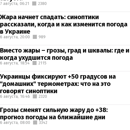
7 августа,
06:21
2380
Жара начнет спадать: синоптики
рассказали, когда и как изменится погода
в Украине
6 августа,
20:00
989
Вместо жары – грозы, град и шквалы: где и
когда ухудшится погода
6 августа,
18:54
2115
Украинцы фиксируют +50 градусов на
"домашних" термометрах: что на это
говорят синоптики
6 августа,
16:46
2320
Грозы сменят сильную жару до +38:
прогноз погоды на ближайшие дни
6 августа,
08:00
3342