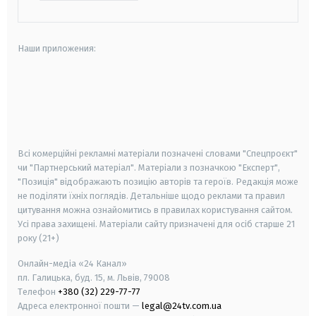
Наши приложения:
android
apple
smart tv
samsung smart tv
Всі комерційні рекламні матеріали позначені словами "Спецпроєкт"
чи "Партнерський матеріал". Матеріали з позначкою "Експерт",
"Позиція" відображають позицію авторів та героїв. Редакція може
не поділяти їхніх поглядів. Детальніше щодо реклами та правил
цитування можна ознайомитись в правилах користування сайтом.
Усі права захищені.
Матеріали сайту призначені для осіб старше
21
року (21+)
Онлайн-медіа «24 Канал»
пл. Галицька, буд. 15, м. Львів, 79008
Телефон
+380 (32) 229-77-77
Адреса електронної пошти —
legal@24tv.com.ua