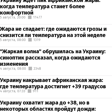
Украину ждет пик африканской жары:
когда температура станет более
комфортной
5 августа,
20:00
11477
Жара не спадает: где ожидаются грозы и
снизится ли температура на этой неделе
5 августа,
08:00
1319
"Жаркая волна" обрушилась на Украину:
синоптик рассказал, когда ожидаются
изменения
4 августа,
08:00
2348
Украину накрывает африканская жара:
где температура достигнет +39 градусов
4 августа,
07:33
911
Украину охватит жара до +38, но в
некоторых областях пройдут дожди: