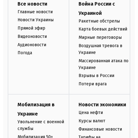
Все новости
Война России с
Главные новости
Украиной
Новости Украины
Ракетные обстрелы
Прямой эфир
Карта боевых действий
Видеоновости
Мирные переговоры
Аудионовости
Воздушная тревога в
Украине
Погода
Массированная атака по
Украине
Взрывы в России
Потери врага
Мобилизация в
Новости экономики
Цена нефти
Украине
Курсы валют
Увольнение с военной
службы
Финансовые новости
Мобилизация 50+
Тарифы на