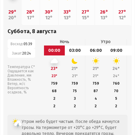
29°
28°
30°
33°
27°
26°
27°
20°
17°
12°
13°
15°
13°
12°
Суббота, 8 августа
Ночь
Утро
Восход:
05:39
00:00
03:00
06:00
09:00
1
Закат:
20:24
Температура С°
23°
21°
21°
24°
Ощущается как
Давление, мм
23°
21°
21°
24°
Влажность, %
759
759
759
760
Ветер, м/с
Вероятность
68
75
87
70
осадков, %
2
3
4
5
2
2
2
2
Утром небо будет чистым. После обеда начнутся
грозы. На термометре от +20°C до +29°C, будет
довольно тепло. Вечером прекратятся грозы.