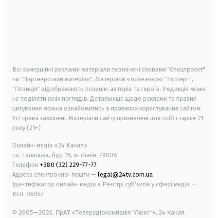
android
apple
smart tv
samsung smart tv
Всі комерційні рекламні матеріали позначені словами "Спецпроєкт"
чи "Партнерський матеріал". Матеріали з позначкою "Експерт",
"Позиція" відображають позицію авторів та героїв. Редакція може
не поділяти їхніх поглядів. Детальніше щодо реклами та правил
цитування можна ознайомитись в правилах користування сайтом.
Усі права захищені.
Матеріали сайту призначені для осіб старше
21
року (21+)
Онлайн-медіа «24 Канал»
пл. Галицька, буд. 15, м. Львів, 79008
Телефон
+380 (32) 229-77-77
Адреса електронної пошти —
legal@24tv.com.ua
Ідентифікатор онлайн-медіа в Реєстрі суб'єктів у сфері медіа —
R40-06057
© 2005—2026,
ПрАТ «Телерадіокомпанія "Люкс"», 24 Канал.