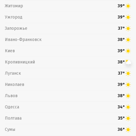
Житомир
39°
Ужгород
39°
Запорожье
37°
Ивано-Франковск
38°
Киев
39°
Кропивницкий
38°
Луганск
37°
Николаев
39°
Львов
38°
Одесса
34°
Полтава
35°
Сумы
36°