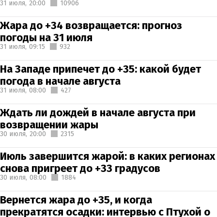
31 июля,
20:00
10906
Жара до +34 возвращается: прогноз
погоды на 31 июля
31 июля,
09:15
932
На Западе припечет до +35: какой будет
погода в начале августа
31 июля,
08:00
427
Ждать ли дождей в начале августа при
возвращении жары
30 июля,
20:00
2315
Июль завершится жарой: в каких регионах
снова пригреет до +33 градусов
30 июля,
08:00
1884
Вернется жара до +35, и когда
прекратятся осадки: интервью с Птухой о