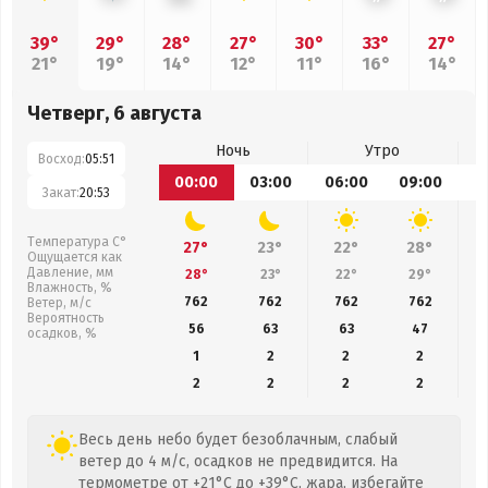
39°
29°
28°
27°
30°
33°
27°
21°
19°
14°
12°
11°
16°
14°
Четверг, 6 августа
Ночь
Утро
Восход:
05:51
00:00
03:00
06:00
09:00
1
Закат:
20:53
Температура С°
27°
23°
22°
28°
Ощущается как
Давление, мм
28°
23°
22°
29°
Влажность, %
762
762
762
762
Ветер, м/с
Вероятность
56
63
63
47
осадков, %
1
2
2
2
2
2
2
2
Весь день небо будет безоблачным, слабый
ветер до 4 м/с, осадков не предвидится. На
термометре от +21°C до +39°C, жара, избегайте