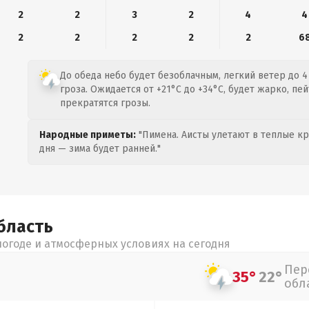
2
2
3
2
4
4
2
2
2
2
2
6
До обеда небо будет безоблачным, легкий ветер до 4
гроза. Ожидается от +21°C до +34°C, будет жарко, п
прекратятся грозы.
Народные приметы:
"Пимена. Аисты улетают в теплые кра
дня — зима будет ранней."
бласть
огоде и атмосферных условиях на сегодня
Пер
35°
22°
обл