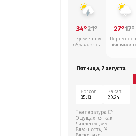
34°
21°
27°
17°
Переменная
Переменн
облачность,
облачность
грозы
слабый дож
Пятница, 7 августа
Восход:
Закат:
05:13
20:24
Температура С°
Ощущается как
Давление, мм
Влажность, %
Ветер, м/с