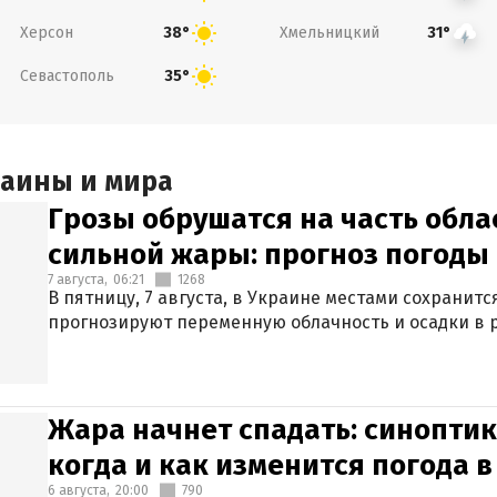
Херсон
Хмельницкий
38°
31°
Севастополь
35°
раины и мира
Грозы обрушатся на часть обла
сильной жары: прогноз погоды 
7 августа,
06:21
1268
В пятницу, 7 августа, в Украине местами сохранит
прогнозируют переменную облачность и осадки в р
Жара начнет спадать: синоптик
когда и как изменится погода 
6 августа,
20:00
790