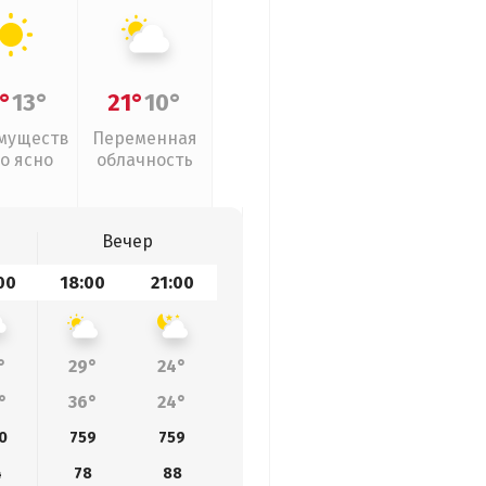
°
13°
21°
10°
муществ
Переменная
о ясно
облачность
Вечер
00
18:00
21:00
°
29°
24°
°
36°
24°
0
759
759
4
78
88