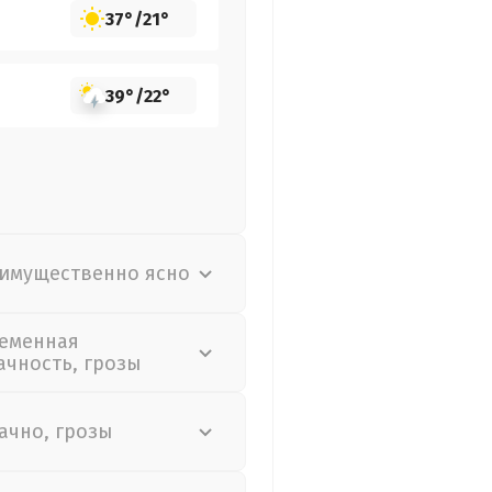
37°
/
21°
39°
/
22°
имущественно ясно
еменная
ачность, грозы
ачно, грозы