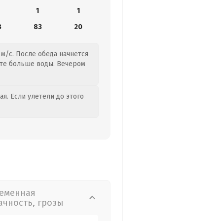
1
1
8
83
20
 м/с. После обеда начнется
ейте больше воды. Вечером
я. Если улетели до этого
еменная
ачность, грозы