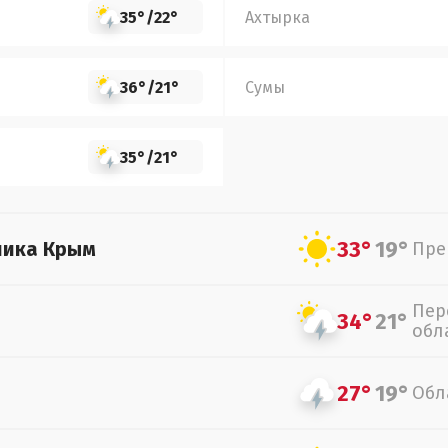
35°
/
22°
Ахтырка
36°
/
21°
Сумы
35°
/
21°
33°
19°
лика Крым
Пре
Пер
34°
21°
обл
27°
19°
Обл