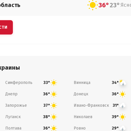
36°
23°
область
Ясн
СТИ
краины
Симферополь
Винница
33°
34°
Днепр
Донецк
36°
36°
Запорожье
Ивано-Франковск
37°
31°
Луганск
Николаев
38°
39°
Полтава
Ровно
36°
29°