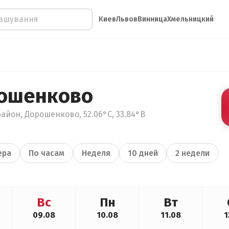
Киев
Львов
Винница
Хмельницкий
рошенково
айон, Дорошенково, 52.06°С, 33.84°В
ера
По часам
Неделя
10 дней
2 недели
Вс
Пн
Вт
09.08
10.08
11.08
1