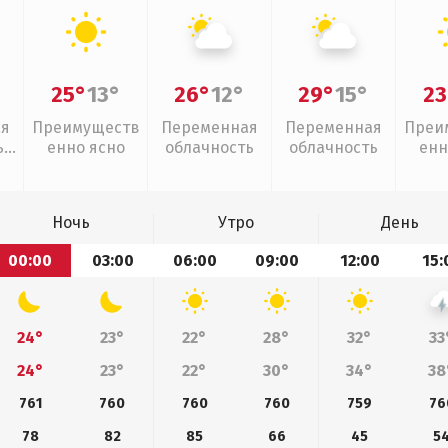
25°
13°
26°
12°
29°
15°
23
ая
Преимуществ
Переменная
Переменная
Преи
,
енно ясно
облачность
облачность
енн
дь
Ночь
Утро
День
00:00
03:00
06:00
09:00
12:00
15:
24°
23°
22°
28°
32°
33
24°
23°
22°
30°
34°
38
761
760
760
760
759
76
78
82
85
66
45
5