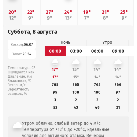
20°
22°
27°
24°
19°
21°
25°
12°
9°
9°
13°
7°
8°
9°
Суббота, 8 августа
Ночь
Утро
Восход:
06:07
00:00
03:00
06:00
09:00
1
Закат:
20:54
Температура С°
17°
15°
14°
14°
Ощущается как
Давление, мм
17°
15°
14°
14°
Влажность, %
765
765
765
766
Ветер, м/с
Вероятность
99
100
100
97
осадков, %
3
2
3
2
53
42
49
31
Утром облачно, слабый ветер до 4 м/с.
Температура от +12°C до +20°C, идеальные
условия для активного отдыха. Вечером