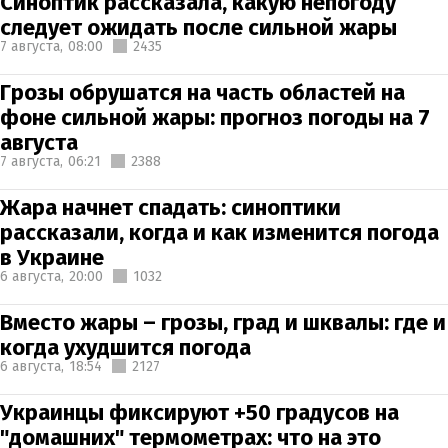
Синоптик рассказала, какую непогоду
следует ожидать после сильной жары
7 августа,
08:00
2435
Грозы обрушатся на часть областей на
фоне сильной жары: прогноз погоды на 7
августа
7 августа,
06:21
2388
Жара начнет спадать: синоптики
рассказали, когда и как изменится погода
в Украине
6 августа,
20:00
1032
Вместо жары – грозы, град и шквалы: где и
когда ухудшится погода
6 августа,
18:54
2127
Украинцы фиксируют +50 градусов на
"домашних" термометрах: что на это