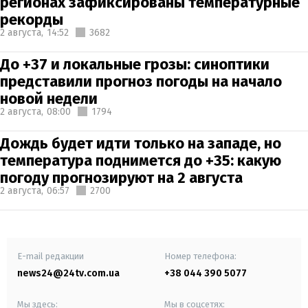
регионах зафиксированы температурные
рекорды
2 августа,
14:52
3682
До +37 и локальные грозы: синоптики
представили прогноз погоды на начало
новой недели
2 августа,
08:00
1794
Дождь будет идти только на западе, но
температура поднимется до +35: какую
погоду прогнозируют на 2 августа
2 августа,
06:57
2700
E-mail редакции
Номер телефона:
news24@24tv.com.ua
+38 044 390 5077
Мы здесь:
Мы в соцсетях: