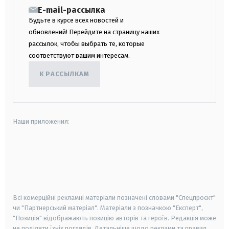
E-mail-рассылка
Будьте в курсе всех новостей и
обновлений! Перейдите на страницу наших
рассылок, чтобы выбрать те, которые
соответствуют вашим интересам.
К РАССЫЛКАМ
Наши приложения:
android
apple
smart tv
samsung smart tv
Всі комерційні рекламні матеріали позначені словами "Спецпроєкт"
чи "Партнерський матеріал". Матеріали з позначкою "Експерт",
"Позиція" відображають позицію авторів та героїв. Редакція може
не поділяти їхніх поглядів. Детальніше щодо реклами та правил