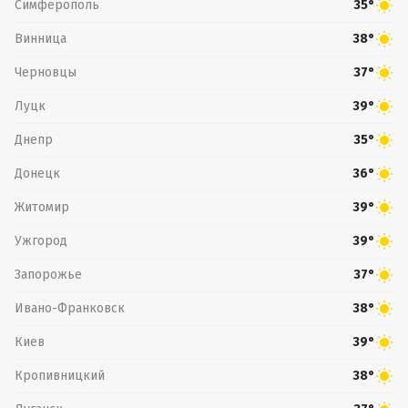
Симферополь
35°
Винница
38°
Черновцы
37°
Луцк
39°
Днепр
35°
Донецк
36°
Житомир
39°
Ужгород
39°
Запорожье
37°
Ивано-Франковск
38°
Киев
39°
Кропивницкий
38°