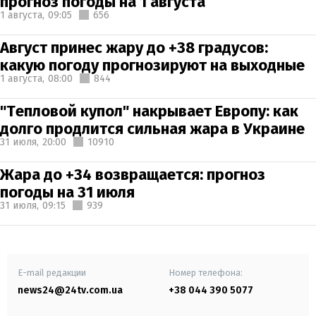
прогноз погоды на 1 августа
1 августа,
09:05
656
Август принес жару до +38 градусов:
какую погоду прогнозируют на выходные
1 августа,
08:00
844
"Тепловой купол" накрывает Европу: как
долго продлится сильная жара в Украине
31 июля,
20:00
10910
Жара до +34 возвращается: прогноз
погоды на 31 июля
31 июля,
09:15
939
E-mail редакции
Номер телефона:
news24@24tv.com.ua
+38 044 390 5077