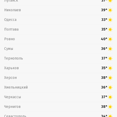
Луганск
37°
Николаев
39°
Одесса
33°
Полтава
35°
Ровно
40°
Сумы
36°
Тернополь
37°
Харьков
35°
Херсон
38°
Хмельницкий
36°
Черкассы
37°
Чернигов
38°
Севастополь
34°