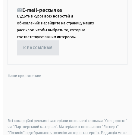
E-mail-рассылка
Будьте в курсе всех новостей и
обновлений! Перейдите на страницу наших
рассылок, чтобы выбрать те, которые
соответствуют вашим интересам.
К РАССЫЛКАМ
Наши приложения:
android
apple
smart tv
samsung smart tv
Всі комерційні рекламні матеріали позначені словами "Спецпроєкт"
чи "Партнерський матеріал". Матеріали з позначкою "Експерт",
"Позиція" відображають позицію авторів та героїв. Редакція може