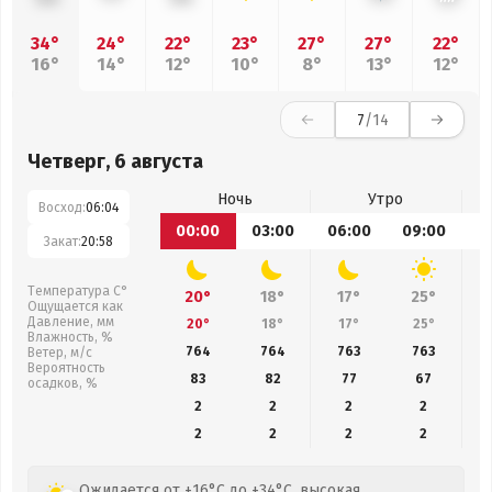
34°
24°
22°
23°
27°
27°
22°
16°
14°
12°
10°
8°
13°
12°
7
/14
Четверг, 6 августа
Ночь
Утро
Восход:
06:04
00:00
03:00
06:00
09:00
1
Закат:
20:58
Температура С°
20°
18°
17°
25°
Ощущается как
Давление, мм
20°
18°
17°
25°
Влажность, %
764
764
763
763
Ветер, м/с
Вероятность
83
82
77
67
осадков, %
2
2
2
2
2
2
2
2
Ожидается от +16°C до +34°C, высокая