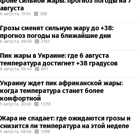
фоне сильной жары: прогноз погоды на 7
августа
6 августа,
15:54
308
Грозы сменят сильную жару до +38:
прогноз погоды на ближайшие дни
6 августа,
08:00
3163
Пик жары в Украине: где 6 августа
температура достигнет +38 градусов
6 августа,
06:40
801
Украину ждет пик африканской жары:
когда температура станет более
комфортной
5 августа,
20:00
11255
Жара не спадает: где ожидаются грозы и
снизится ли температура на этой неделе
5 августа,
08:00
1298