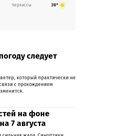
Черкассы
38°
погоду следует
ветер, который практически не
в связи с прохождением
зменится.
стей на фоне
на 7 августа
ся сильная жара. Синоптики