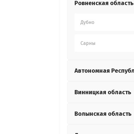
Ровненская
область
Дубно
Сарны
Автономная Респуб
Винницкая
область
Волынская
область