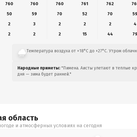
760
760
760
761
762
76
50
59
70
52
70
5
2
3
2
2
2
4
2
2
2
15
44
7
Температура воздуха от +18°C до +27°C. Утром облачн
Народные приметы:
"Пимена. Аисты улетают в теплые кра
дня — зима будет ранней."
ая
область
огоде и атмосферных условиях на сегодня