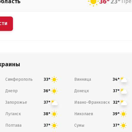
36°
23°
область
Пре
СТИ
краины
Симферополь
Винница
33°
34°
Днепр
Донецк
36°
37°
Запорожье
Ивано-Франковск
37°
32°
Луганск
Николаев
38°
39°
Полтава
Сумы
37°
37°