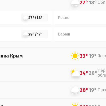
27°
18°
Обл
27°
/
18°
Ровно
29°
/
17°
Вараш
33°
19°
лика Крым
Ясн
Пер
34°
20°
обл
28°
19°
Пас