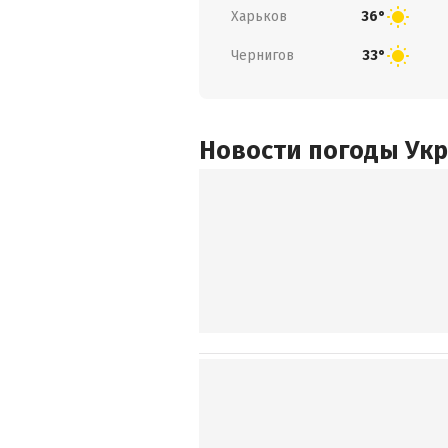
Харьков
36°
Чернигов
33°
Новости погоды Ук