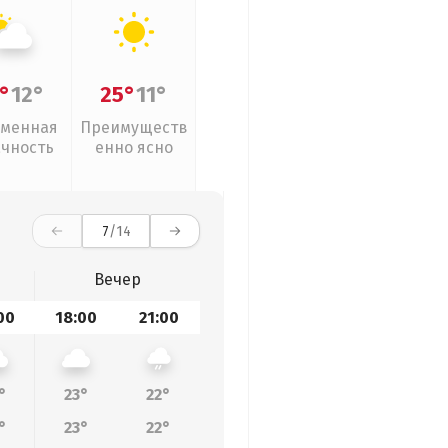
°
12°
25°
11°
менная
Преимуществ
ачность
енно ясно
7
/14
Вечер
00
18:00
21:00
°
23°
22°
°
23°
22°