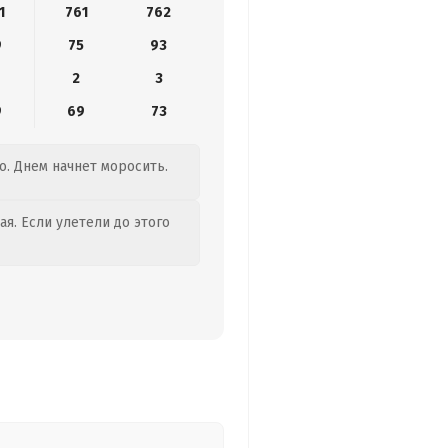
1
761
762
9
75
93
2
3
9
69
73
о. Днем начнет моросить.
я. Если улетели до этого