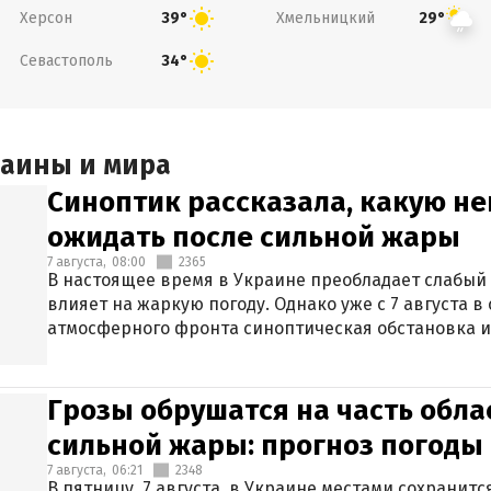
Херсон
Хмельницкий
39°
29°
Севастополь
34°
раины и мира
Синоптик рассказала, какую не
ожидать после сильной жары
7 августа,
08:00
2365
В настоящее время в Украине преобладает слабый 
влияет на жаркую погоду. Однако уже с 7 августа 
атмосферного фронта синоптическая обстановка и
Грозы обрушатся на часть обла
сильной жары: прогноз погоды 
7 августа,
06:21
2348
В пятницу, 7 августа, в Украине местами сохранит